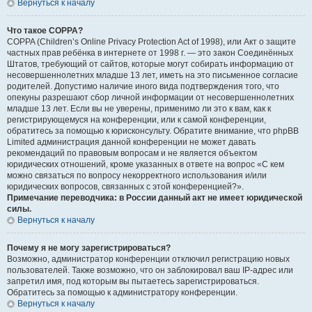
Вернуться к началу
Что такое COPPA?
COPPA (Children’s Online Privacy Protection Act of 1998), или Акт о защите
частных прав ребёнка в интернете от 1998 г. — это закон Соединённых
Штатов, требующий от сайтов, которые могут собирать информацию от
несовершеннолетних младше 13 лет, иметь на это письменное согласие
родителей. Допустимо наличие иного вида подтверждения того, что
опекуны разрешают сбор личной информации от несовершеннолетних
младше 13 лет. Если вы не уверены, применимо ли это к вам, как к
регистрирующемуся на конференции, или к самой конференции,
обратитесь за помощью к юрисконсульту. Обратите внимание, что phpBB
Limited администрация данной конференции не может давать
рекомендаций по правовым вопросам и не является объектом
юридических отношений, кроме указанных в ответе на вопрос «С кем
можно связаться по вопросу некорректного использования и/или
юридических вопросов, связанных с этой конференцией?».
Примечание переводчика: в России данный акт не имеет юридической
силы.
Вернуться к началу
Почему я не могу зарегистрироваться?
Возможно, администратор конференции отключил регистрацию новых
пользователей. Также возможно, что он заблокировал ваш IP-адрес или
запретил имя, под которым вы пытаетесь зарегистрироваться.
Обратитесь за помощью к администратору конференции.
Вернуться к началу