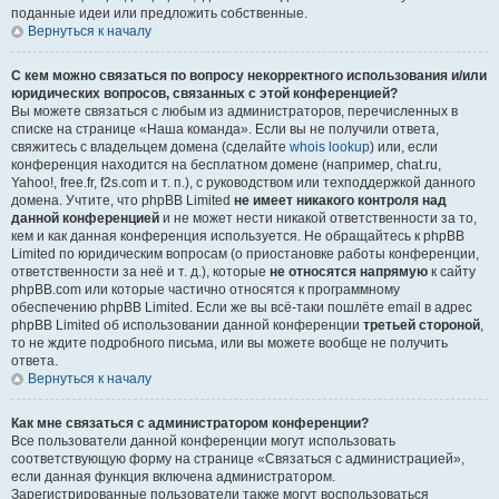
поданные идеи или предложить собственные.
Вернуться к началу
С кем можно связаться по вопросу некорректного использования и/или
юридических вопросов, связанных с этой конференцией?
Вы можете связаться с любым из администраторов, перечисленных в
списке на странице «Наша команда». Если вы не получили ответа,
свяжитесь с владельцем домена (сделайте
whois lookup
) или, если
конференция находится на бесплатном домене (например, chat.ru,
Yahoo!, free.fr, f2s.com и т. п.), с руководством или техподдержкой данного
домена. Учтите, что phpBB Limited
не имеет никакого контроля над
данной конференцией
и не может нести никакой ответственности за то,
кем и как данная конференция используется. Не обращайтесь к phpBB
Limited по юридическим вопросам (о приостановке работы конференции,
ответственности за неё и т. д.), которые
не относятся напрямую
к сайту
phpBB.com или которые частично относятся к программному
обеспечению phpBB Limited. Если же вы всё-таки пошлёте email в адрес
phpBB Limited об использовании данной конференции
третьей стороной
,
то не ждите подробного письма, или вы можете вообще не получить
ответа.
Вернуться к началу
Как мне связаться с администратором конференции?
Все пользователи данной конференции могут использовать
соответствующую форму на странице «Связаться с администрацией»,
если данная функция включена администратором.
Зарегистрированные пользователи также могут воспользоваться