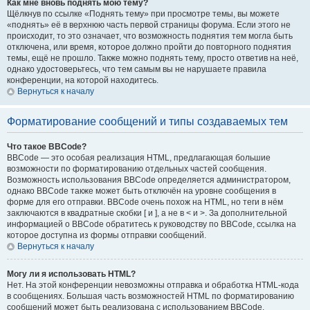
Как мне вновь поднять мою тему?
Щёлкнув по ссылке «Поднять тему» при просмотре темы, вы можете
«поднять» её в верхнюю часть первой страницы форума. Если этого не
происходит, то это означает, что возможность поднятия тем могла быть
отключена, или время, которое должно пройти до повторного поднятия
темы, ещё не прошло. Также можно поднять тему, просто ответив на неё,
однако удостоверьтесь, что тем самым вы не нарушаете правила
конференции, на которой находитесь.
Вернуться к началу
Форматирование сообщений и типы создаваемых тем
Что такое BBCode?
BBCode — это особая реализация HTML, предлагающая большие
возможности по форматированию отдельных частей сообщения.
Возможность использования BBCode определяется администратором,
однако BBCode также может быть отключён на уровне сообщения в
форме для его отправки. BBCode очень похож на HTML, но теги в нём
заключаются в квадратные скобки [ и ], а не в < и >. За дополнительной
информацией о BBCode обратитесь к руководству по BBCode, ссылка на
которое доступна из формы отправки сообщений.
Вернуться к началу
Могу ли я использовать HTML?
Нет. На этой конференции невозможны отправка и обработка HTML-кода
в сообщениях. Большая часть возможностей HTML по форматированию
сообщений может быть реализована с использованием BBCode.