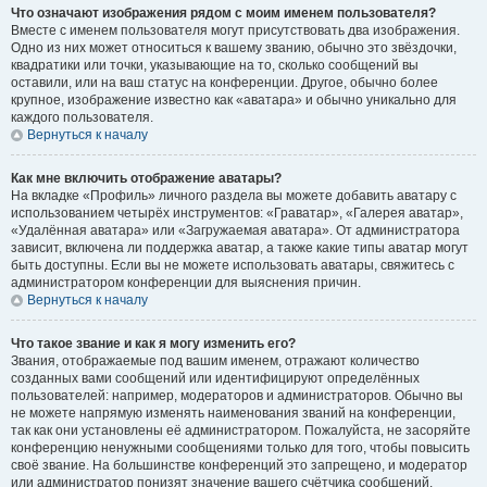
Что означают изображения рядом с моим именем пользователя?
Вместе с именем пользователя могут присутствовать два изображения.
Одно из них может относиться к вашему званию, обычно это звёздочки,
квадратики или точки, указывающие на то, сколько сообщений вы
оставили, или на ваш статус на конференции. Другое, обычно более
крупное, изображение известно как «аватара» и обычно уникально для
каждого пользователя.
Вернуться к началу
Как мне включить отображение аватары?
На вкладке «Профиль» личного раздела вы можете добавить аватару с
использованием четырёх инструментов: «Граватар», «Галерея аватар»,
«Удалённая аватара» или «Загружаемая аватара». От администратора
зависит, включена ли поддержка аватар, а также какие типы аватар могут
быть доступны. Если вы не можете использовать аватары, свяжитесь с
администратором конференции для выяснения причин.
Вернуться к началу
Что такое звание и как я могу изменить его?
Звания, отображаемые под вашим именем, отражают количество
созданных вами сообщений или идентифицируют определённых
пользователей: например, модераторов и администраторов. Обычно вы
не можете напрямую изменять наименования званий на конференции,
так как они установлены её администратором. Пожалуйста, не засоряйте
конференцию ненужными сообщениями только для того, чтобы повысить
своё звание. На большинстве конференций это запрещено, и модератор
или администратор понизят значение вашего счётчика сообщений.