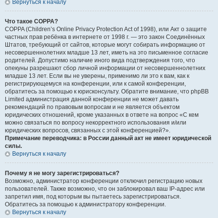
Вернуться к началу
Что такое COPPA?
COPPA (Children’s Online Privacy Protection Act of 1998), или Акт о защите
частных прав ребёнка в интернете от 1998 г. — это закон Соединённых
Штатов, требующий от сайтов, которые могут собирать информацию от
несовершеннолетних младше 13 лет, иметь на это письменное согласие
родителей. Допустимо наличие иного вида подтверждения того, что
опекуны разрешают сбор личной информации от несовершеннолетних
младше 13 лет. Если вы не уверены, применимо ли это к вам, как к
регистрирующемуся на конференции, или к самой конференции,
обратитесь за помощью к юрисконсульту. Обратите внимание, что phpBB
Limited администрация данной конференции не может давать
рекомендаций по правовым вопросам и не является объектом
юридических отношений, кроме указанных в ответе на вопрос «С кем
можно связаться по вопросу некорректного использования и/или
юридических вопросов, связанных с этой конференцией?».
Примечание переводчика: в России данный акт не имеет юридической
силы.
Вернуться к началу
Почему я не могу зарегистрироваться?
Возможно, администратор конференции отключил регистрацию новых
пользователей. Также возможно, что он заблокировал ваш IP-адрес или
запретил имя, под которым вы пытаетесь зарегистрироваться.
Обратитесь за помощью к администратору конференции.
Вернуться к началу