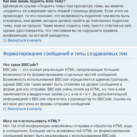
Как мне вновь поднять мою тему?
Щёлкнув по ссылке «Поднять тему» при просмотре темы, вы можете
«поднять» её в верхнюю часть первой страницы форума. Если этого не
происходит, то это означает, что возможность поднятия тем могла быть
отключена, или время, которое должно пройти до повторного поднятия
темы, ещё не прошло. Также можно поднять тему, просто ответив на неё,
однако удостоверьтесь, что тем самым вы не нарушаете правила
конференции, на которой находитесь.
Вернуться к началу
Форматирование сообщений и типы создаваемых тем
Что такое BBCode?
BBCode — это особая реализация HTML, предлагающая большие
возможности по форматированию отдельных частей сообщения.
Возможность использования BBCode определяется администратором,
однако BBCode также может быть отключён на уровне сообщения в
форме для его отправки. BBCode очень похож на HTML, но теги в нём
заключаются в квадратные скобки [ и ], а не в < и >. За дополнительной
информацией о BBCode обратитесь к руководству по BBCode, ссылка на
которое доступна из формы отправки сообщений.
Вернуться к началу
Могу ли я использовать HTML?
Нет. На этой конференции невозможны отправка и обработка HTML-кода
в сообщениях. Большая часть возможностей HTML по форматированию
сообщений может быть реализована с использованием BBCode.