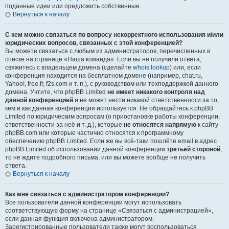
поданные идеи или предложить собственные.
Вернуться к началу
С кем можно связаться по вопросу некорректного использования и/или
юридических вопросов, связанных с этой конференцией?
Вы можете связаться с любым из администраторов, перечисленных в
списке на странице «Наша команда». Если вы не получили ответа,
свяжитесь с владельцем домена (сделайте
whois lookup
) или, если
конференция находится на бесплатном домене (например, chat.ru,
Yahoo!, free.fr, f2s.com и т. п.), с руководством или техподдержкой данного
домена. Учтите, что phpBB Limited
не имеет никакого контроля над
данной конференцией
и не может нести никакой ответственности за то,
кем и как данная конференция используется. Не обращайтесь к phpBB
Limited по юридическим вопросам (о приостановке работы конференции,
ответственности за неё и т. д.), которые
не относятся напрямую
к сайту
phpBB.com или которые частично относятся к программному
обеспечению phpBB Limited. Если же вы всё-таки пошлёте email в адрес
phpBB Limited об использовании данной конференции
третьей стороной
,
то не ждите подробного письма, или вы можете вообще не получить
ответа.
Вернуться к началу
Как мне связаться с администратором конференции?
Все пользователи данной конференции могут использовать
соответствующую форму на странице «Связаться с администрацией»,
если данная функция включена администратором.
Зарегистрированные пользователи также могут воспользоваться