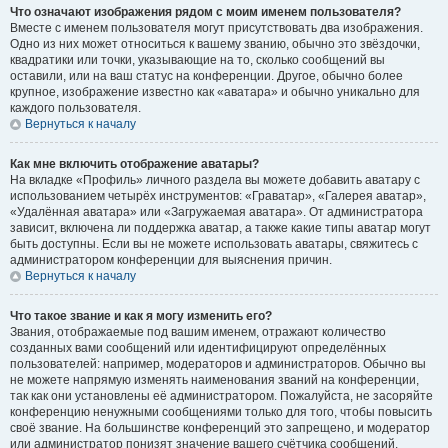
Что означают изображения рядом с моим именем пользователя?
Вместе с именем пользователя могут присутствовать два изображения.
Одно из них может относиться к вашему званию, обычно это звёздочки,
квадратики или точки, указывающие на то, сколько сообщений вы
оставили, или на ваш статус на конференции. Другое, обычно более
крупное, изображение известно как «аватара» и обычно уникально для
каждого пользователя.
Вернуться к началу
Как мне включить отображение аватары?
На вкладке «Профиль» личного раздела вы можете добавить аватару с
использованием четырёх инструментов: «Граватар», «Галерея аватар»,
«Удалённая аватара» или «Загружаемая аватара». От администратора
зависит, включена ли поддержка аватар, а также какие типы аватар могут
быть доступны. Если вы не можете использовать аватары, свяжитесь с
администратором конференции для выяснения причин.
Вернуться к началу
Что такое звание и как я могу изменить его?
Звания, отображаемые под вашим именем, отражают количество
созданных вами сообщений или идентифицируют определённых
пользователей: например, модераторов и администраторов. Обычно вы
не можете напрямую изменять наименования званий на конференции,
так как они установлены её администратором. Пожалуйста, не засоряйте
конференцию ненужными сообщениями только для того, чтобы повысить
своё звание. На большинстве конференций это запрещено, и модератор
или администратор понизят значение вашего счётчика сообщений.