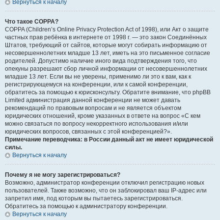
Вернуться к началу
Что такое COPPA?
COPPA (Children’s Online Privacy Protection Act of 1998), или Акт о защите
частных прав ребёнка в интернете от 1998 г. — это закон Соединённых
Штатов, требующий от сайтов, которые могут собирать информацию от
несовершеннолетних младше 13 лет, иметь на это письменное согласие
родителей. Допустимо наличие иного вида подтверждения того, что
опекуны разрешают сбор личной информации от несовершеннолетних
младше 13 лет. Если вы не уверены, применимо ли это к вам, как к
регистрирующемуся на конференции, или к самой конференции,
обратитесь за помощью к юрисконсульту. Обратите внимание, что phpBB
Limited администрация данной конференции не может давать
рекомендаций по правовым вопросам и не является объектом
юридических отношений, кроме указанных в ответе на вопрос «С кем
можно связаться по вопросу некорректного использования и/или
юридических вопросов, связанных с этой конференцией?».
Примечание переводчика: в России данный акт не имеет юридической
силы.
Вернуться к началу
Почему я не могу зарегистрироваться?
Возможно, администратор конференции отключил регистрацию новых
пользователей. Также возможно, что он заблокировал ваш IP-адрес или
запретил имя, под которым вы пытаетесь зарегистрироваться.
Обратитесь за помощью к администратору конференции.
Вернуться к началу