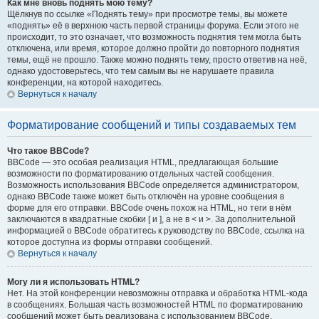
Как мне вновь поднять мою тему?
Щёлкнув по ссылке «Поднять тему» при просмотре темы, вы можете
«поднять» её в верхнюю часть первой страницы форума. Если этого не
происходит, то это означает, что возможность поднятия тем могла быть
отключена, или время, которое должно пройти до повторного поднятия
темы, ещё не прошло. Также можно поднять тему, просто ответив на неё,
однако удостоверьтесь, что тем самым вы не нарушаете правила
конференции, на которой находитесь.
Вернуться к началу
Форматирование сообщений и типы создаваемых тем
Что такое BBCode?
BBCode — это особая реализация HTML, предлагающая большие
возможности по форматированию отдельных частей сообщения.
Возможность использования BBCode определяется администратором,
однако BBCode также может быть отключён на уровне сообщения в
форме для его отправки. BBCode очень похож на HTML, но теги в нём
заключаются в квадратные скобки [ и ], а не в < и >. За дополнительной
информацией о BBCode обратитесь к руководству по BBCode, ссылка на
которое доступна из формы отправки сообщений.
Вернуться к началу
Могу ли я использовать HTML?
Нет. На этой конференции невозможны отправка и обработка HTML-кода
в сообщениях. Большая часть возможностей HTML по форматированию
сообщений может быть реализована с использованием BBCode.