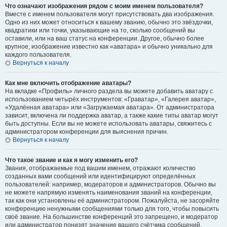
Что означают изображения рядом с моим именем пользователя?
Вместе с именем пользователя могут присутствовать два изображения.
Одно из них может относиться к вашему званию, обычно это звёздочки,
квадратики или точки, указывающие на то, сколько сообщений вы
оставили, или на ваш статус на конференции. Другое, обычно более
крупное, изображение известно как «аватара» и обычно уникально для
каждого пользователя.
Вернуться к началу
Как мне включить отображение аватары?
На вкладке «Профиль» личного раздела вы можете добавить аватару с
использованием четырёх инструментов: «Граватар», «Галерея аватар»,
«Удалённая аватара» или «Загружаемая аватара». От администратора
зависит, включена ли поддержка аватар, а также какие типы аватар могут
быть доступны. Если вы не можете использовать аватары, свяжитесь с
администратором конференции для выяснения причин.
Вернуться к началу
Что такое звание и как я могу изменить его?
Звания, отображаемые под вашим именем, отражают количество
созданных вами сообщений или идентифицируют определённых
пользователей: например, модераторов и администраторов. Обычно вы
не можете напрямую изменять наименования званий на конференции,
так как они установлены её администратором. Пожалуйста, не засоряйте
конференцию ненужными сообщениями только для того, чтобы повысить
своё звание. На большинстве конференций это запрещено, и модератор
или администратор понизят значение вашего счётчика сообщений.