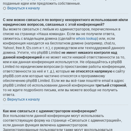
поданные идеи или предложить собственные.
Вернуться к началу
С кем можно связаться по вопросу некорректного использования и/или
юридических вопросов, связанных с этой конференцией?
Вы можете связаться с любым из администраторов, перечисленных в
списке на странице «Наша команда». Если вы не получили ответа,
свяжитесь с владельцем домена (сделайте
whois lookup
) или, если
конференция находится на бесплатном домене (например, chat.ru,
Yahoo!, free.fr, f2s.com и т. п.), с руководством или техподдержкой данного
домена. Учтите, что phpBB Limited
не имеет никакого контроля над
данной конференцией
и не может нести никакой ответственности за то,
кем и как данная конференция используется. Не обращайтесь к phpBB
Limited по юридическим вопросам (о приостановке работы конференции,
ответственности за неё и т. д.), которые
не относятся напрямую
к сайту
phpBB.com или которые частично относятся к программному
обеспечению phpBB Limited. Если же вы всё-таки пошлёте email в адрес
phpBB Limited об использовании данной конференции
третьей стороной
,
то не ждите подробного письма, или вы можете вообще не получить
ответа.
Вернуться к началу
Как мне связаться с администратором конференции?
Все пользователи данной конференции могут использовать
соответствующую форму на странице «Связаться с администрацией»,
если данная функция включена администратором.
Зарегистрированные пользователи также могут воспользоваться