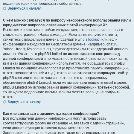
поданные идеи или предложить собственные.
Вернуться к началу
С кем можно связаться по вопросу некорректного использования и/или
юридических вопросов, связанных с этой конференцией?
Вы можете связаться с любым из администраторов, перечисленных в
списке на странице «Наша команда». Если вы не получили ответа,
свяжитесь с владельцем домена (сделайте
whois lookup
) или, если
конференция находится на бесплатном домене (например, chat.ru,
Yahoo!, free.fr, f2s.com и т. п.), с руководством или техподдержкой данного
домена. Учтите, что phpBB Limited
не имеет никакого контроля над
данной конференцией
и не может нести никакой ответственности за то,
кем и как данная конференция используется. Не обращайтесь к phpBB
Limited по юридическим вопросам (о приостановке работы конференции,
ответственности за неё и т. д.), которые
не относятся напрямую
к сайту
phpBB.com или которые частично относятся к программному
обеспечению phpBB Limited. Если же вы всё-таки пошлёте email в адрес
phpBB Limited об использовании данной конференции
третьей стороной
,
то не ждите подробного письма, или вы можете вообще не получить
ответа.
Вернуться к началу
Как мне связаться с администратором конференции?
Все пользователи данной конференции могут использовать
соответствующую форму на странице «Связаться с администрацией»,
если данная функция включена администратором.
Зарегистрированные пользователи также могут воспользоваться