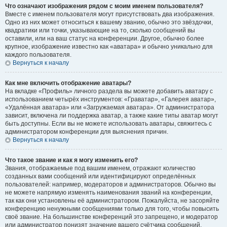
Что означают изображения рядом с моим именем пользователя?
Вместе с именем пользователя могут присутствовать два изображения.
Одно из них может относиться к вашему званию, обычно это звёздочки,
квадратики или точки, указывающие на то, сколько сообщений вы
оставили, или на ваш статус на конференции. Другое, обычно более
крупное, изображение известно как «аватара» и обычно уникально для
каждого пользователя.
Вернуться к началу
Как мне включить отображение аватары?
На вкладке «Профиль» личного раздела вы можете добавить аватару с
использованием четырёх инструментов: «Граватар», «Галерея аватар»,
«Удалённая аватара» или «Загружаемая аватара». От администратора
зависит, включена ли поддержка аватар, а также какие типы аватар могут
быть доступны. Если вы не можете использовать аватары, свяжитесь с
администратором конференции для выяснения причин.
Вернуться к началу
Что такое звание и как я могу изменить его?
Звания, отображаемые под вашим именем, отражают количество
созданных вами сообщений или идентифицируют определённых
пользователей: например, модераторов и администраторов. Обычно вы
не можете напрямую изменять наименования званий на конференции,
так как они установлены её администратором. Пожалуйста, не засоряйте
конференцию ненужными сообщениями только для того, чтобы повысить
своё звание. На большинстве конференций это запрещено, и модератор
или администратор понизят значение вашего счётчика сообщений.