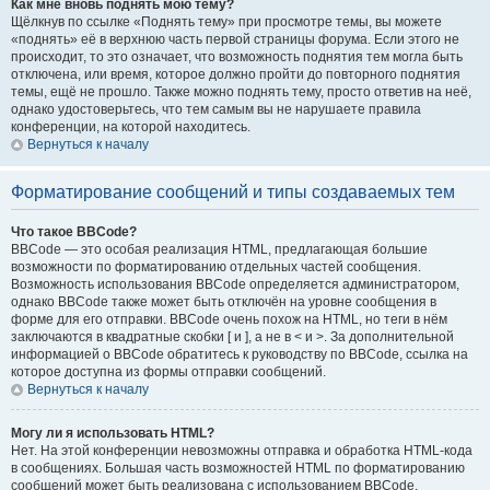
Как мне вновь поднять мою тему?
Щёлкнув по ссылке «Поднять тему» при просмотре темы, вы можете
«поднять» её в верхнюю часть первой страницы форума. Если этого не
происходит, то это означает, что возможность поднятия тем могла быть
отключена, или время, которое должно пройти до повторного поднятия
темы, ещё не прошло. Также можно поднять тему, просто ответив на неё,
однако удостоверьтесь, что тем самым вы не нарушаете правила
конференции, на которой находитесь.
Вернуться к началу
Форматирование сообщений и типы создаваемых тем
Что такое BBCode?
BBCode — это особая реализация HTML, предлагающая большие
возможности по форматированию отдельных частей сообщения.
Возможность использования BBCode определяется администратором,
однако BBCode также может быть отключён на уровне сообщения в
форме для его отправки. BBCode очень похож на HTML, но теги в нём
заключаются в квадратные скобки [ и ], а не в < и >. За дополнительной
информацией о BBCode обратитесь к руководству по BBCode, ссылка на
которое доступна из формы отправки сообщений.
Вернуться к началу
Могу ли я использовать HTML?
Нет. На этой конференции невозможны отправка и обработка HTML-кода
в сообщениях. Большая часть возможностей HTML по форматированию
сообщений может быть реализована с использованием BBCode.