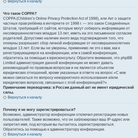
Вернуться к началу
Что такое COPPA?
COPPA (Children’s Online Privacy Protection Act of 1998), или Акт о защите
частных прав ребёнка в интернете от 1998 г. — это закон Соединённых
Штатов, требующий от сайтов, которые могут собирать информацию от
несовершеннолетних младше 13 лет, иметь на это письменное согласие
родителей. Допустимо наличие иного вида подтверждения того, что
опекуны разрешают сбор личной информации от несовершеннолетних
младше 13 лет. Если вы не уверены, применимо ли это к вам, как к
регистрирующемуся на конференции, или к самой конференции,
обратитесь за помощью к юрисконсульту. Обратите внимание, что phpBB
Limited администрация данной конференции не может давать
рекомендаций по правовым вопросам и не является объектом
юридических отношений, кроме указанных в ответе на вопрос «С кем
можно связаться по вопросу некорректного использования и/или
юридических вопросов, связанных с этой конференцией?».
Примечание переводчика: в России данный акт не имеет юридической
силы.
Вернуться к началу
Почему я не могу зарегистрироваться?
Возможно, администратор конференции отключил регистрацию новых
пользователей. Также возможно, что он заблокировал ваш IP-адрес или
запретил имя, под которым вы пытаетесь зарегистрироваться.
Обратитесь за помощью к администратору конференции.
Вернуться к началу