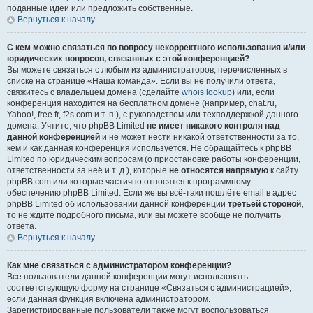
поданные идеи или предложить собственные.
Вернуться к началу
С кем можно связаться по вопросу некорректного использования и/или
юридических вопросов, связанных с этой конференцией?
Вы можете связаться с любым из администраторов, перечисленных в
списке на странице «Наша команда». Если вы не получили ответа,
свяжитесь с владельцем домена (сделайте
whois lookup
) или, если
конференция находится на бесплатном домене (например, chat.ru,
Yahoo!, free.fr, f2s.com и т. п.), с руководством или техподдержкой данного
домена. Учтите, что phpBB Limited
не имеет никакого контроля над
данной конференцией
и не может нести никакой ответственности за то,
кем и как данная конференция используется. Не обращайтесь к phpBB
Limited по юридическим вопросам (о приостановке работы конференции,
ответственности за неё и т. д.), которые
не относятся напрямую
к сайту
phpBB.com или которые частично относятся к программному
обеспечению phpBB Limited. Если же вы всё-таки пошлёте email в адрес
phpBB Limited об использовании данной конференции
третьей стороной
,
то не ждите подробного письма, или вы можете вообще не получить
ответа.
Вернуться к началу
Как мне связаться с администратором конференции?
Все пользователи данной конференции могут использовать
соответствующую форму на странице «Связаться с администрацией»,
если данная функция включена администратором.
Зарегистрированные пользователи также могут воспользоваться