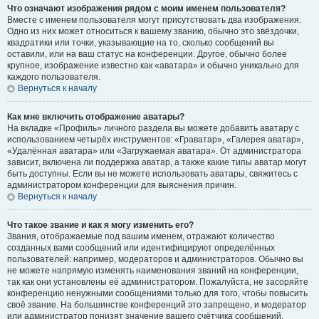
Что означают изображения рядом с моим именем пользователя?
Вместе с именем пользователя могут присутствовать два изображения.
Одно из них может относиться к вашему званию, обычно это звёздочки,
квадратики или точки, указывающие на то, сколько сообщений вы
оставили, или на ваш статус на конференции. Другое, обычно более
крупное, изображение известно как «аватара» и обычно уникально для
каждого пользователя.
Вернуться к началу
Как мне включить отображение аватары?
На вкладке «Профиль» личного раздела вы можете добавить аватару с
использованием четырёх инструментов: «Граватар», «Галерея аватар»,
«Удалённая аватара» или «Загружаемая аватара». От администратора
зависит, включена ли поддержка аватар, а также какие типы аватар могут
быть доступны. Если вы не можете использовать аватары, свяжитесь с
администратором конференции для выяснения причин.
Вернуться к началу
Что такое звание и как я могу изменить его?
Звания, отображаемые под вашим именем, отражают количество
созданных вами сообщений или идентифицируют определённых
пользователей: например, модераторов и администраторов. Обычно вы
не можете напрямую изменять наименования званий на конференции,
так как они установлены её администратором. Пожалуйста, не засоряйте
конференцию ненужными сообщениями только для того, чтобы повысить
своё звание. На большинстве конференций это запрещено, и модератор
или администратор понизят значение вашего счётчика сообщений.