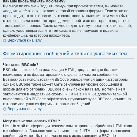
Как мне вновь поднять мою тему?
Щёлкнув по ссылке «Поднять тему» при просмотре темы, вы можете
«поднять» её в верхнюю часть первой страницы форума. Если этого не
происходит, то это означает, что возможность поднятия тем могла быть
отключена, или время, которое должно пройти до повторного поднятия
темы, ещё не прошло. Также можно поднять тему, просто ответив на неё,
однако удостоверьтесь, что тем самым вы не нарушаете правила
конференции, на которой находитесь.
Вернуться к началу
Форматирование сообщений и типы создаваемых тем
Что такое BBCode?
BBCode — это особая реализация HTML, предлагающая большие
возможности по форматированию отдельных частей сообщения.
Возможность использования BBCode определяется администратором,
однако BBCode также может быть отключён на уровне сообщения в
форме для его отправки. BBCode очень похож на HTML, но теги в нём
заключаются в квадратные скобки [ и ], а не в < и >. За дополнительной
информацией о BBCode обратитесь к руководству по BBCode, ссылка на
которое доступна из формы отправки сообщений.
Вернуться к началу
Могу ли я использовать HTML?
Нет. На этой конференции невозможны отправка и обработка HTML-кода
в сообщениях. Большая часть возможностей HTML по форматированию
сообщений может быть реализована с использованием BBCode.