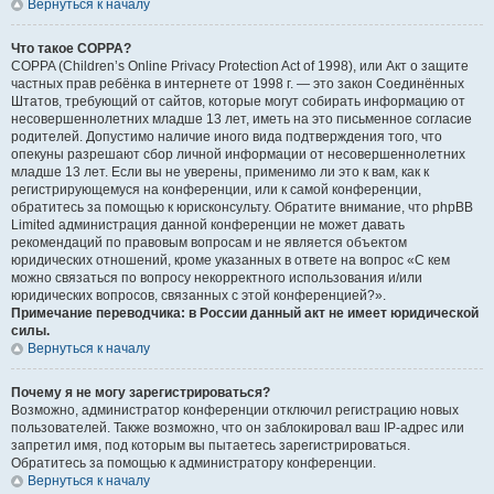
Вернуться к началу
Что такое COPPA?
COPPA (Children’s Online Privacy Protection Act of 1998), или Акт о защите
частных прав ребёнка в интернете от 1998 г. — это закон Соединённых
Штатов, требующий от сайтов, которые могут собирать информацию от
несовершеннолетних младше 13 лет, иметь на это письменное согласие
родителей. Допустимо наличие иного вида подтверждения того, что
опекуны разрешают сбор личной информации от несовершеннолетних
младше 13 лет. Если вы не уверены, применимо ли это к вам, как к
регистрирующемуся на конференции, или к самой конференции,
обратитесь за помощью к юрисконсульту. Обратите внимание, что phpBB
Limited администрация данной конференции не может давать
рекомендаций по правовым вопросам и не является объектом
юридических отношений, кроме указанных в ответе на вопрос «С кем
можно связаться по вопросу некорректного использования и/или
юридических вопросов, связанных с этой конференцией?».
Примечание переводчика: в России данный акт не имеет юридической
силы.
Вернуться к началу
Почему я не могу зарегистрироваться?
Возможно, администратор конференции отключил регистрацию новых
пользователей. Также возможно, что он заблокировал ваш IP-адрес или
запретил имя, под которым вы пытаетесь зарегистрироваться.
Обратитесь за помощью к администратору конференции.
Вернуться к началу