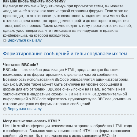
Как мне вновь поднять мою тему?
Щёлкнув по ссылке «Поднять тему» при просмотре темы, вы можете
«поднять» её в верхнюю часть первой страницы форума. Если этого не
происходит, то это означает, что возможность поднятия тем могла быть
отключена, или время, которое должно пройти до повторного поднятия
темы, ещё не прошло. Также можно поднять тему, просто ответив на неё,
однако удостоверьтесь, что тем самым вы не нарушаете правила
конференции, на которой находитесь.
Вернуться к началу
Форматирование сообщений и типы создаваемых тем
Что такое BBCode?
BBCode — это особая реализация HTML, предлагающая большие
возможности по форматированию отдельных частей сообщения.
Возможность использования BBCode определяется администратором,
однако BBCode также может быть отключён на уровне сообщения в
форме для его отправки. BBCode очень похож на HTML, но теги в нём
заключаются в квадратные скобки [ и ], а не в < и >. За дополнительной
информацией о BBCode обратитесь к руководству по BBCode, ссылка на
которое доступна из формы отправки сообщений.
Вернуться к началу
Могу ли я использовать HTML?
Нет. На этой конференции невозможны отправка и обработка HTML-кода
в сообщениях. Большая часть возможностей HTML по форматированию
сообщений может быть реализована с использованием BBCode.