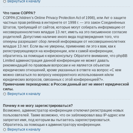
Вернуться к началу
Что такое COPPA?
COPPA (Children’s Online Privacy Protection Act of 1998), или Акт о защите
частных прав ребёнка в интернете от 1998 г. — это закон Соединённых
Штатов, требующий от сайтов, которые могут собирать информацию от
несовершеннолетних младше 13 лет, иметь на это письменное согласие
родителей. Допустимо наличие иного вида подтверждения того, что
опекуны разрешают сбор личной информации от несовершеннолетних
младше 13 лет. Если вы не уверены, применимо ли это к вам, как к
регистрирующемуся на конференции, или к самой конференции,
обратитесь за помощью к юрисконсульту. Обратите внимание, что phpBB
Limited администрация данной конференции не может давать
рекомендаций по правовым вопросам и не является объектом
юридических отношений, кроме указанных в ответе на вопрос «С кем
можно связаться по вопросу некорректного использования и/или
юридических вопросов, связанных с этой конференцией?».
Примечание переводчика: в России данный акт не имеет юридической
силы.
Вернуться к началу
Почему я не могу зарегистрироваться?
Возможно, администратор конференции отключил регистрацию новых
пользователей. Также возможно, что он заблокировал ваш IP-адрес или
запретил имя, под которым вы пытаетесь зарегистрироваться.
Обратитесь за помощью к администратору конференции.
Вернуться к началу