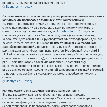
поданные идеи или предложить собственные.
Вернуться к началу
С кем можно связаться по вопросу некорректного использования и/или
юридических вопросов, связанных с этой конференцией?
Вы можете связаться с любым из администраторов, перечисленных в
списке на странице «Наша команда». Если вы не получили ответа,
свяжитесь с владельцем домена (сделайте
whois lookup
) или, если
конференция находится на бесплатном домене (например, chat.ru,
Yahoo!, free.fr, f2s.com и т. п.), с руководством или техподдержкой данного
домена. Учтите, что phpBB Limited
не имеет никакого контроля над
данной конференцией
и не может нести никакой ответственности за то,
кем и как данная конференция используется. Не обращайтесь к phpBB
Limited по юридическим вопросам (о приостановке работы конференции,
ответственности за неё и т. д.), которые
не относятся напрямую
к сайту
phpBB.com или которые частично относятся к программному
обеспечению phpBB Limited. Если же вы всё-таки пошлёте email в адрес
phpBB Limited об использовании данной конференции
третьей стороной
,
то не ждите подробного письма, или вы можете вообще не получить
ответа.
Вернуться к началу
Как мне связаться с администратором конференции?
Все пользователи данной конференции могут использовать
соответствующую форму на странице «Связаться с администрацией»,
если данная функция включена администратором.
Зарегистрированные пользователи также могут воспользоваться