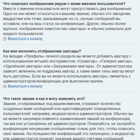
Что означают изображения рядом с моим именем пользователя?
Вместе с именем пользователя могут присутствовать два изображения.
Одно из них может относиться к вашему званию, обычно это звёздочки,
квадратики или точки, указывающие на то, сколько сообщений вы
оставили, или на ваш статус на конференции. Другое, обычно более
крупное, изображение известно как «аватара» и обычно уникально для
каждого пользователя.
Вернуться к началу
Как мне включить отображение аватары?
На вкладке «Профиль» личного раздела вы можете добавить аватару с
использованием четырёх инструментов: «Граватар», «Галерея аватар»,
«Удалённая аватара» или «Загружаемая аватара». От администратора
зависит, включена ли поддержка аватар, а также какие типы аватар могут
быть доступны. Если вы не можете использовать аватары, свяжитесь с
администратором конференции для выяснения причин.
Вернуться к началу
Что такое звание и как я могу изменить его?
Звания, отображаемые под вашим именем, отражают количество
созданных вами сообщений или идентифицируют определённых
пользователей: например, модераторов и администраторов. Обычно вы
не можете напрямую изменять наименования званий на конференции,
так как они установлены её администратором. Пожалуйста, не засоряйте
конференцию ненужными сообщениями только для того, чтобы повысить
своё звание. На большинстве конференций это запрещено, и модератор
или администратор понизят значение вашего счётчика сообщений.