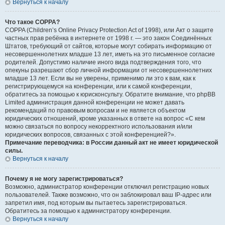
Вернуться к началу
Что такое COPPA?
COPPA (Children’s Online Privacy Protection Act of 1998), или Акт о защите
частных прав ребёнка в интернете от 1998 г. — это закон Соединённых
Штатов, требующий от сайтов, которые могут собирать информацию от
несовершеннолетних младше 13 лет, иметь на это письменное согласие
родителей. Допустимо наличие иного вида подтверждения того, что
опекуны разрешают сбор личной информации от несовершеннолетних
младше 13 лет. Если вы не уверены, применимо ли это к вам, как к
регистрирующемуся на конференции, или к самой конференции,
обратитесь за помощью к юрисконсульту. Обратите внимание, что phpBB
Limited администрация данной конференции не может давать
рекомендаций по правовым вопросам и не является объектом
юридических отношений, кроме указанных в ответе на вопрос «С кем
можно связаться по вопросу некорректного использования и/или
юридических вопросов, связанных с этой конференцией?».
Примечание переводчика: в России данный акт не имеет юридической
силы.
Вернуться к началу
Почему я не могу зарегистрироваться?
Возможно, администратор конференции отключил регистрацию новых
пользователей. Также возможно, что он заблокировал ваш IP-адрес или
запретил имя, под которым вы пытаетесь зарегистрироваться.
Обратитесь за помощью к администратору конференции.
Вернуться к началу