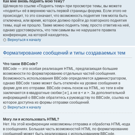
Как мне вновь поднять мою тему?
Щёлкнув по ссылке «Поднять тему» при просмотре темы, вы можете
«поднять» её в верхнюю часть первой страницы форума. Если этого не
происходит, то это означает, что возможность поднятия тем могла быть
отключена, или время, которое должно пройти до повторного поднятия
темы, ещё не прошло. Также можно поднять тему, просто ответив на неё,
однако удостоверьтесь, что тем самым вы не нарушаете правила
конференции, на которой находитесь.
Вернуться к началу
Форматирование сообщений и типы создаваемых тем
Что такое BBCode?
BBCode — это особая реализация HTML, предлагающая большие
возможности по форматированию отдельных частей сообщения.
Возможность использования BBCode определяется администратором,
однако BBCode также может быть отключён на уровне сообщения в
форме для его отправки. BBCode очень похож на HTML, но теги в нём
заключаются в квадратные скобки [ и ], а не в < и >. За дополнительной
информацией о BBCode обратитесь к руководству по BBCode, ссылка на
которое доступна из формы отправки сообщений.
Вернуться к началу
Могу ли я использовать HTML?
Нет. На этой конференции невозможны отправка и обработка HTML-кода
в сообщениях. Большая часть возможностей HTML по форматированию
сообщений может быть реализована с использованием BBCode.