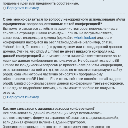
поданные идеи или предложить собственные.
Вернуться к началу
С кем можно связаться по вопросу некорректного использования и/или
юридических вопросов, связанных с этой конференцией?
Вы можете связаться с любым из администраторов, перечисленных в
списке на странице «Наша команда». Если вы не получили ответа,
свяжитесь с владельцем домена (сделайте
whois lookup
) или, если
конференция находится на бесплатном домене (например, chat.ru,
Yahoo!, free.fr, f2s.com и т. п.), с руководством или техподдержкой данного
домена. Учтите, что phpBB Limited
не имеет никакого контроля над
данной конференцией
и не может нести никакой ответственности за то,
кем и как данная конференция используется. Не обращайтесь к phpBB
Limited по юридическим вопросам (о приостановке работы конференции,
ответственности за неё и т. д.), которые
не относятся напрямую
к сайту
phpBB.com или которые частично относятся к программному
обеспечению phpBB Limited. Если же вы всё-таки пошлёте email в адрес
phpBB Limited об использовании данной конференции
третьей стороной
,
то не ждите подробного письма, или вы можете вообще не получить
ответа.
Вернуться к началу
Как мне связаться с администратором конференции?
Все пользователи данной конференции могут использовать
соответствующую форму на странице «Связаться с администрацией»,
если данная функция включена администратором.
Зарегистрированные пользователи также могут воспользоваться