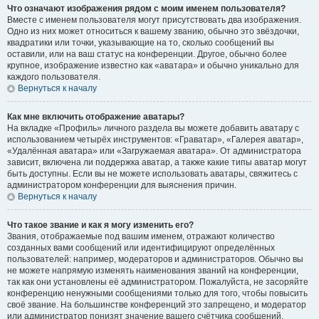
Что означают изображения рядом с моим именем пользователя?
Вместе с именем пользователя могут присутствовать два изображения.
Одно из них может относиться к вашему званию, обычно это звёздочки,
квадратики или точки, указывающие на то, сколько сообщений вы
оставили, или на ваш статус на конференции. Другое, обычно более
крупное, изображение известно как «аватара» и обычно уникально для
каждого пользователя.
Вернуться к началу
Как мне включить отображение аватары?
На вкладке «Профиль» личного раздела вы можете добавить аватару с
использованием четырёх инструментов: «Граватар», «Галерея аватар»,
«Удалённая аватара» или «Загружаемая аватара». От администратора
зависит, включена ли поддержка аватар, а также какие типы аватар могут
быть доступны. Если вы не можете использовать аватары, свяжитесь с
администратором конференции для выяснения причин.
Вернуться к началу
Что такое звание и как я могу изменить его?
Звания, отображаемые под вашим именем, отражают количество
созданных вами сообщений или идентифицируют определённых
пользователей: например, модераторов и администраторов. Обычно вы
не можете напрямую изменять наименования званий на конференции,
так как они установлены её администратором. Пожалуйста, не засоряйте
конференцию ненужными сообщениями только для того, чтобы повысить
своё звание. На большинстве конференций это запрещено, и модератор
или администратор понизят значение вашего счётчика сообщений.