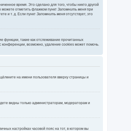
иченное время. Это сделано для того, чтобы никто другой
вы можете отметить флажком пункт
Запомнить меня
при
те и т. д. Если пункт
Запомнить меня
отсутствует, это
ие функции, такие как отслеживание прочитанных
 конференции, возможно, удаление cookies может помочь.
 щёлкните на имени пользователя вверху страницы и
будете видны только администраторам, модераторам и
личных настройках часовой пояс на тот, в котором вы