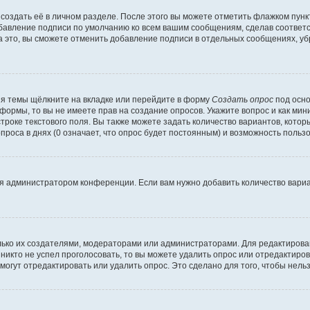
создать её в личном разделе. После этого вы можете отметить флажком пун
обавление подписи по умолчанию ко всем вашим сообщениям, сделав соотве
а это, вы сможете отменить добавление подписи в отдельных сообщениях, у
я темы щёлкните на вкладке или перейдите в форму
Создать опрос
под осно
 формы, то вы не имеете прав на создание опросов. Укажите вопрос и как ми
троке текстового поля. Вы также можете задать количество вариантов, котор
оса в днях (0 означает, что опрос будет постоянным) и возможность пользо
я администратором конференции. Если вам нужно добавить количество вари
только их создателями, модераторами или администраторами. Для редактиров
 никто не успел проголосовать, то вы можете удалить опрос или отредактиров
огут отредактировать или удалить опрос. Это сделано для того, чтобы нель