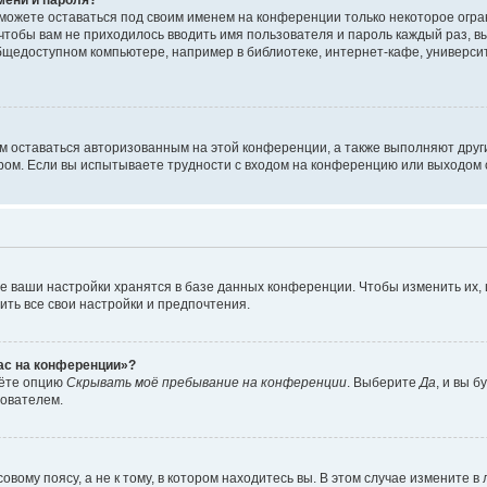
сможете оставаться под своим именем на конференции только некоторое огран
 чтобы вам не приходилось вводить имя пользователя и пароль каждый раз, 
щедоступном компьютере, например в библиотеке, интернет-кафе, университе
ам оставаться авторизованным на этой конференции, а также выполняют друг
ом. Если вы испытываете трудности с входом на конференцию или выходом с
е ваши настройки хранятся в базе данных конференции. Чтобы изменить их,
ить все свои настройки и предпочтения.
час на конференции»?
дёте опцию
Скрывать моё пребывание на конференции
. Выберите
Да
, и вы 
зователем.
вому поясу, а не к тому, в котором находитесь вы. В этом случае измените в 