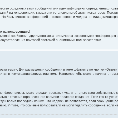
чество созданных вами сообщений или идентифицируют определённых польз
аний на конференции, так как они установлены её администратором. Пожал
е. На большинстве конференций это запрещено, и модератор или администра
ти на конференцию!
ь email-сообщения другим пользователям через встроенную в конференцию ф
ь злоупотребления почтовой системой анонимными пользователями.
овая тема». Для размещения сообщения в теме щёлкните по кнопке «Ответит
ится внизу страниц форума или темы. Например: «Вы можете начинать темы»
конференции, вы можете редактировать и удалять только свои собственные 
ько в течение ограниченного времени после его создания. Если кто-то уже 
дату и время последней из них. Эта надпись не появляется, если сообщение 
ию. Учтите, что обычные пользователи не могут удалить сообщение, если на 