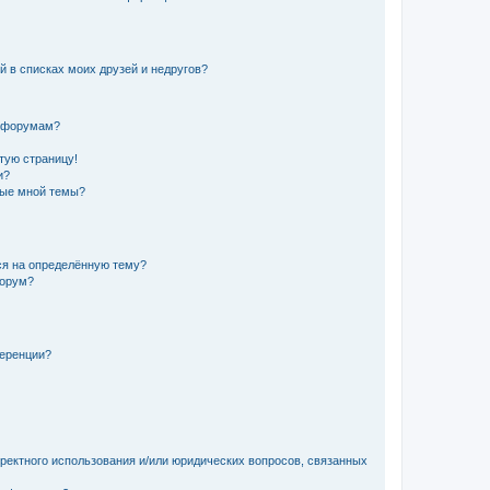
й в списках моих друзей и недругов?
и форумам?
стую страницу!
и?
ные мной темы?
ься на определённую тему?
форум?
ференции?
рректного использования и/или юридических вопросов, связанных