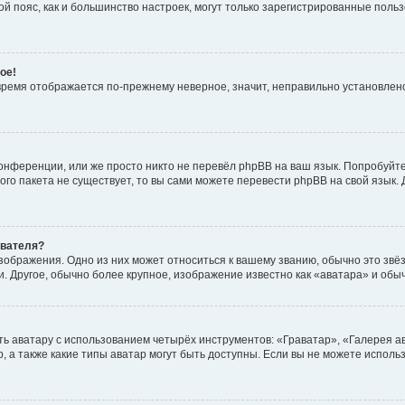
овой пояс, как и большинство настроек, могут только зарегистрированные пол
ое!
о время отображается по-прежнему неверное, значит, неправильно установле
онференции, или же просто никто не перевёл phpBB на ваш язык. Попробуйт
вого пакета не существует, то вы сами можете перевести phpBB на свой язы
ователя?
зображения. Одно из них может относиться к вашему званию, обычно это звёзд
. Другое, обычно более крупное, изображение известно как «аватара» и обы
ь аватару с использованием четырёх инструментов: «Граватар», «Галерея а
, а также какие типы аватар могут быть доступны. Если вы не можете испол