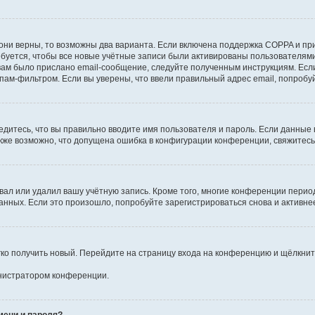
они верны, то возможны два варианта. Если включена поддержка COPPA и при 
уется, чтобы все новые учётные записи были активированы пользователями
ам было прислано email-сообщение, следуйте полученным инструкциям. Если
пам-фильтром. Если вы уверены, что ввели правильный адрес email, попробу
едитесь, что вы правильно вводите имя пользователя и пароль. Если данные
Также возможно, что допущена ошибка в конфигурации конференции, свяжитес
вал или удалил вашу учётную запись. Кроме того, многие конференции перио
ных. Если это произошло, попробуйте зарегистрироваться снова и активнее 
егко получить новый. Перейдите на страницу входа на конференцию и щёлкни
инистратором конференции.
мени и пароля?