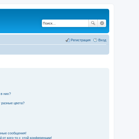
Регистрация
Вход
 в них?
 разные цвета?
чные сообщения!
 от кого-то с этой конференции!