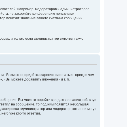
ователей: например, модераторов и администраторов.
уйста, не засоряйте конференцию ненужными
тор понизят значение вашего счётчика сообщений.
орму, и только если администратор включил такую
ь». Возможно, придётся зарегистрироваться, прежде чем
, «Вы можете добавлять вложения» и т. п.
сообщения. Вы можете перейти к редактированию, щёлкнув
ответил на сообщение, то под ним появится небольшая
редактировал администратор или модератор, хотя они могут
него уже кто-то ответил.