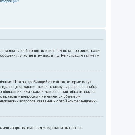
конференции?
 размещать сообщения, или нет. Тем не менее регистрация
щений, участие в группах и т. д. Регистрация займёт у
единённых Штатов, требующий от сайтов, которые могут
 вида подтверждения того, что опекуны разрешают сбор
конференции, или к самой конференции, обратитесь за
по правовым вопросам и не является объектом
ридических вопросов, связанных с этой конференцией?».
с или запретил имя, под которым вы пытаетесь