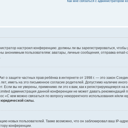
Как мне связаться с администратором 
дминистратор настроил конференцию: должны ли вы зарегистрироваться, чтобы
 анонимным пользователям: аватары, личные сообщения, отправка email-сооб
.
 или Акт о защите частных прав ребёнка в интернете от 1998 г. — это закон Со
т, иметь на это письменное согласие родителей. Допустимо наличие иного
 Если вы не уверены, применимо ли это к вам, как к регистрирующемуся на 
Limited администрация данной конференции не может давать рекомендаций 
ос «С кем можно связаться по вопросу некорректного использования и/или ю
т юридической силы.
ию новых пользователей. Также возможно, что он заблокировал ваш IP-адре
атору конференции.