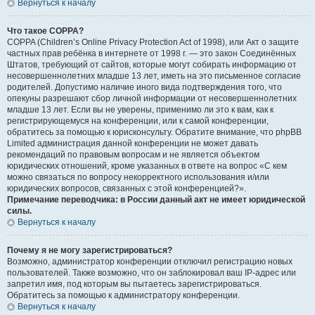
Вернуться к началу
Что такое COPPA?
COPPA (Children’s Online Privacy Protection Act of 1998), или Акт о защите
частных прав ребёнка в интернете от 1998 г. — это закон Соединённых
Штатов, требующий от сайтов, которые могут собирать информацию от
несовершеннолетних младше 13 лет, иметь на это письменное согласие
родителей. Допустимо наличие иного вида подтверждения того, что
опекуны разрешают сбор личной информации от несовершеннолетних
младше 13 лет. Если вы не уверены, применимо ли это к вам, как к
регистрирующемуся на конференции, или к самой конференции,
обратитесь за помощью к юрисконсульту. Обратите внимание, что phpBB
Limited администрация данной конференции не может давать
рекомендаций по правовым вопросам и не является объектом
юридических отношений, кроме указанных в ответе на вопрос «С кем
можно связаться по вопросу некорректного использования и/или
юридических вопросов, связанных с этой конференцией?».
Примечание переводчика: в России данный акт не имеет юридической
силы.
Вернуться к началу
Почему я не могу зарегистрироваться?
Возможно, администратор конференции отключил регистрацию новых
пользователей. Также возможно, что он заблокировал ваш IP-адрес или
запретил имя, под которым вы пытаетесь зарегистрироваться.
Обратитесь за помощью к администратору конференции.
Вернуться к началу