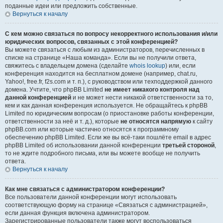
поданные идеи или предложить собственные.
Вернуться к началу
С кем можно связаться по вопросу некорректного использования и/или
юридических вопросов, связанных с этой конференцией?
Вы можете связаться с любым из администраторов, перечисленных в
списке на странице «Наша команда». Если вы не получили ответа,
свяжитесь с владельцем домена (сделайте
whois lookup
) или, если
конференция находится на бесплатном домене (например, chat.ru,
Yahoo!, free.fr, f2s.com и т. п.), с руководством или техподдержкой данного
домена. Учтите, что phpBB Limited
не имеет никакого контроля над
данной конференцией
и не может нести никакой ответственности за то,
кем и как данная конференция используется. Не обращайтесь к phpBB
Limited по юридическим вопросам (о приостановке работы конференции,
ответственности за неё и т. д.), которые
не относятся напрямую
к сайту
phpBB.com или которые частично относятся к программному
обеспечению phpBB Limited. Если же вы всё-таки пошлёте email в адрес
phpBB Limited об использовании данной конференции
третьей стороной
,
то не ждите подробного письма, или вы можете вообще не получить
ответа.
Вернуться к началу
Как мне связаться с администратором конференции?
Все пользователи данной конференции могут использовать
соответствующую форму на странице «Связаться с администрацией»,
если данная функция включена администратором.
Зарегистрированные пользователи также могут воспользоваться