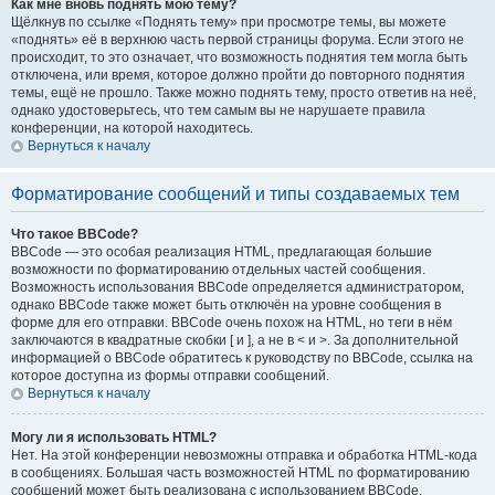
Как мне вновь поднять мою тему?
Щёлкнув по ссылке «Поднять тему» при просмотре темы, вы можете
«поднять» её в верхнюю часть первой страницы форума. Если этого не
происходит, то это означает, что возможность поднятия тем могла быть
отключена, или время, которое должно пройти до повторного поднятия
темы, ещё не прошло. Также можно поднять тему, просто ответив на неё,
однако удостоверьтесь, что тем самым вы не нарушаете правила
конференции, на которой находитесь.
Вернуться к началу
Форматирование сообщений и типы создаваемых тем
Что такое BBCode?
BBCode — это особая реализация HTML, предлагающая большие
возможности по форматированию отдельных частей сообщения.
Возможность использования BBCode определяется администратором,
однако BBCode также может быть отключён на уровне сообщения в
форме для его отправки. BBCode очень похож на HTML, но теги в нём
заключаются в квадратные скобки [ и ], а не в < и >. За дополнительной
информацией о BBCode обратитесь к руководству по BBCode, ссылка на
которое доступна из формы отправки сообщений.
Вернуться к началу
Могу ли я использовать HTML?
Нет. На этой конференции невозможны отправка и обработка HTML-кода
в сообщениях. Большая часть возможностей HTML по форматированию
сообщений может быть реализована с использованием BBCode.