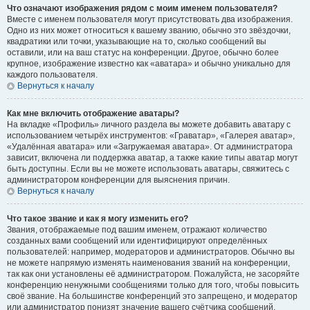
Что означают изображения рядом с моим именем пользователя?
Вместе с именем пользователя могут присутствовать два изображения.
Одно из них может относиться к вашему званию, обычно это звёздочки,
квадратики или точки, указывающие на то, сколько сообщений вы
оставили, или на ваш статус на конференции. Другое, обычно более
крупное, изображение известно как «аватара» и обычно уникально для
каждого пользователя.
Вернуться к началу
Как мне включить отображение аватары?
На вкладке «Профиль» личного раздела вы можете добавить аватару с
использованием четырёх инструментов: «Граватар», «Галерея аватар»,
«Удалённая аватара» или «Загружаемая аватара». От администратора
зависит, включена ли поддержка аватар, а также какие типы аватар могут
быть доступны. Если вы не можете использовать аватары, свяжитесь с
администратором конференции для выяснения причин.
Вернуться к началу
Что такое звание и как я могу изменить его?
Звания, отображаемые под вашим именем, отражают количество
созданных вами сообщений или идентифицируют определённых
пользователей: например, модераторов и администраторов. Обычно вы
не можете напрямую изменять наименования званий на конференции,
так как они установлены её администратором. Пожалуйста, не засоряйте
конференцию ненужными сообщениями только для того, чтобы повысить
своё звание. На большинстве конференций это запрещено, и модератор
или администратор понизят значение вашего счётчика сообщений.