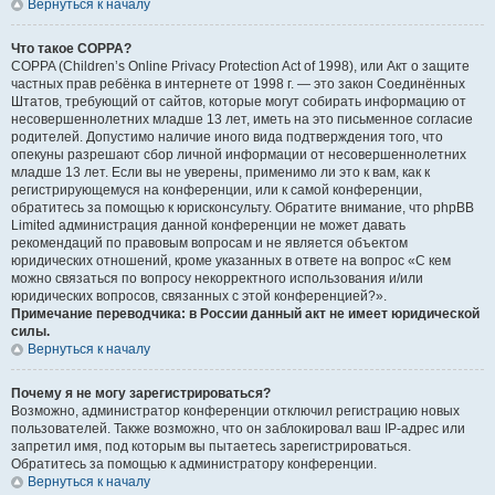
Вернуться к началу
Что такое COPPA?
COPPA (Children’s Online Privacy Protection Act of 1998), или Акт о защите
частных прав ребёнка в интернете от 1998 г. — это закон Соединённых
Штатов, требующий от сайтов, которые могут собирать информацию от
несовершеннолетних младше 13 лет, иметь на это письменное согласие
родителей. Допустимо наличие иного вида подтверждения того, что
опекуны разрешают сбор личной информации от несовершеннолетних
младше 13 лет. Если вы не уверены, применимо ли это к вам, как к
регистрирующемуся на конференции, или к самой конференции,
обратитесь за помощью к юрисконсульту. Обратите внимание, что phpBB
Limited администрация данной конференции не может давать
рекомендаций по правовым вопросам и не является объектом
юридических отношений, кроме указанных в ответе на вопрос «С кем
можно связаться по вопросу некорректного использования и/или
юридических вопросов, связанных с этой конференцией?».
Примечание переводчика: в России данный акт не имеет юридической
силы.
Вернуться к началу
Почему я не могу зарегистрироваться?
Возможно, администратор конференции отключил регистрацию новых
пользователей. Также возможно, что он заблокировал ваш IP-адрес или
запретил имя, под которым вы пытаетесь зарегистрироваться.
Обратитесь за помощью к администратору конференции.
Вернуться к началу