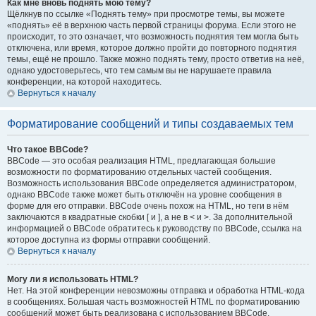
Как мне вновь поднять мою тему?
Щёлкнув по ссылке «Поднять тему» при просмотре темы, вы можете
«поднять» её в верхнюю часть первой страницы форума. Если этого не
происходит, то это означает, что возможность поднятия тем могла быть
отключена, или время, которое должно пройти до повторного поднятия
темы, ещё не прошло. Также можно поднять тему, просто ответив на неё,
однако удостоверьтесь, что тем самым вы не нарушаете правила
конференции, на которой находитесь.
Вернуться к началу
Форматирование сообщений и типы создаваемых тем
Что такое BBCode?
BBCode — это особая реализация HTML, предлагающая большие
возможности по форматированию отдельных частей сообщения.
Возможность использования BBCode определяется администратором,
однако BBCode также может быть отключён на уровне сообщения в
форме для его отправки. BBCode очень похож на HTML, но теги в нём
заключаются в квадратные скобки [ и ], а не в < и >. За дополнительной
информацией о BBCode обратитесь к руководству по BBCode, ссылка на
которое доступна из формы отправки сообщений.
Вернуться к началу
Могу ли я использовать HTML?
Нет. На этой конференции невозможны отправка и обработка HTML-кода
в сообщениях. Большая часть возможностей HTML по форматированию
сообщений может быть реализована с использованием BBCode.