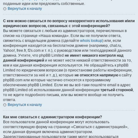
поданные идеи или предложить собственные.
Вернуться к началу
С кем можно связаться по вопросу некорректного использования и/или
юридических вопросов, связанных с этой конференцией?
Вы можете связаться с любым из администраторов, перечисленных в
списке на странице «Наша команда». Если вы не получили ответа,
свяжитесь с владельцем домена (сделайте
whois lookup
) или, если
конференция находится на бесплатном домене (например, chat.ru,
Yahoo!, free.fr, f2s.com и т. п.), с руководством или техподдержкой данного
домена. Учтите, что phpBB Limited
не имеет никакого контроля над
данной конференцией
и не может нести никакой ответственности за то,
кем и как данная конференция используется. Не обращайтесь к phpBB
Limited по юридическим вопросам (о приостановке работы конференции,
ответственности за неё и т. д.), которые
не относятся напрямую
к сайту
phpBB.com или которые частично относятся к программному
обеспечению phpBB Limited. Если же вы всё-таки пошлёте email в адрес
phpBB Limited об использовании данной конференции
третьей стороной
,
то не ждите подробного письма, или вы можете вообще не получить
ответа.
Вернуться к началу
Как мне связаться с администратором конференции?
Все пользователи данной конференции могут использовать
соответствующую форму на странице «Связаться с администрацией»,
если данная функция включена администратором.
Зарегистрированные пользователи также могут воспользоваться