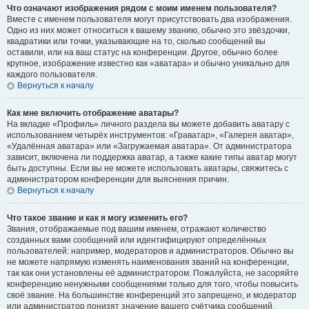
Что означают изображения рядом с моим именем пользователя?
Вместе с именем пользователя могут присутствовать два изображения.
Одно из них может относиться к вашему званию, обычно это звёздочки,
квадратики или точки, указывающие на то, сколько сообщений вы
оставили, или на ваш статус на конференции. Другое, обычно более
крупное, изображение известно как «аватара» и обычно уникально для
каждого пользователя.
Вернуться к началу
Как мне включить отображение аватары?
На вкладке «Профиль» личного раздела вы можете добавить аватару с
использованием четырёх инструментов: «Граватар», «Галерея аватар»,
«Удалённая аватара» или «Загружаемая аватара». От администратора
зависит, включена ли поддержка аватар, а также какие типы аватар могут
быть доступны. Если вы не можете использовать аватары, свяжитесь с
администратором конференции для выяснения причин.
Вернуться к началу
Что такое звание и как я могу изменить его?
Звания, отображаемые под вашим именем, отражают количество
созданных вами сообщений или идентифицируют определённых
пользователей: например, модераторов и администраторов. Обычно вы
не можете напрямую изменять наименования званий на конференции,
так как они установлены её администратором. Пожалуйста, не засоряйте
конференцию ненужными сообщениями только для того, чтобы повысить
своё звание. На большинстве конференций это запрещено, и модератор
или администратор понизят значение вашего счётчика сообщений.