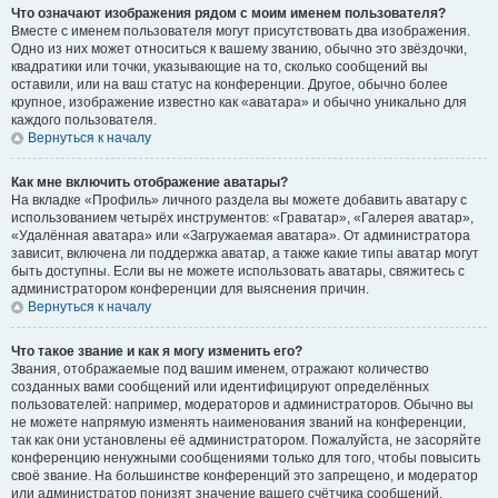
Что означают изображения рядом с моим именем пользователя?
Вместе с именем пользователя могут присутствовать два изображения.
Одно из них может относиться к вашему званию, обычно это звёздочки,
квадратики или точки, указывающие на то, сколько сообщений вы
оставили, или на ваш статус на конференции. Другое, обычно более
крупное, изображение известно как «аватара» и обычно уникально для
каждого пользователя.
Вернуться к началу
Как мне включить отображение аватары?
На вкладке «Профиль» личного раздела вы можете добавить аватару с
использованием четырёх инструментов: «Граватар», «Галерея аватар»,
«Удалённая аватара» или «Загружаемая аватара». От администратора
зависит, включена ли поддержка аватар, а также какие типы аватар могут
быть доступны. Если вы не можете использовать аватары, свяжитесь с
администратором конференции для выяснения причин.
Вернуться к началу
Что такое звание и как я могу изменить его?
Звания, отображаемые под вашим именем, отражают количество
созданных вами сообщений или идентифицируют определённых
пользователей: например, модераторов и администраторов. Обычно вы
не можете напрямую изменять наименования званий на конференции,
так как они установлены её администратором. Пожалуйста, не засоряйте
конференцию ненужными сообщениями только для того, чтобы повысить
своё звание. На большинстве конференций это запрещено, и модератор
или администратор понизят значение вашего счётчика сообщений.