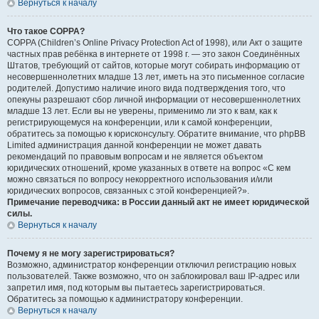
Вернуться к началу
Что такое COPPA?
COPPA (Children’s Online Privacy Protection Act of 1998), или Акт о защите
частных прав ребёнка в интернете от 1998 г. — это закон Соединённых
Штатов, требующий от сайтов, которые могут собирать информацию от
несовершеннолетних младше 13 лет, иметь на это письменное согласие
родителей. Допустимо наличие иного вида подтверждения того, что
опекуны разрешают сбор личной информации от несовершеннолетних
младше 13 лет. Если вы не уверены, применимо ли это к вам, как к
регистрирующемуся на конференции, или к самой конференции,
обратитесь за помощью к юрисконсульту. Обратите внимание, что phpBB
Limited администрация данной конференции не может давать
рекомендаций по правовым вопросам и не является объектом
юридических отношений, кроме указанных в ответе на вопрос «С кем
можно связаться по вопросу некорректного использования и/или
юридических вопросов, связанных с этой конференцией?».
Примечание переводчика: в России данный акт не имеет юридической
силы.
Вернуться к началу
Почему я не могу зарегистрироваться?
Возможно, администратор конференции отключил регистрацию новых
пользователей. Также возможно, что он заблокировал ваш IP-адрес или
запретил имя, под которым вы пытаетесь зарегистрироваться.
Обратитесь за помощью к администратору конференции.
Вернуться к началу