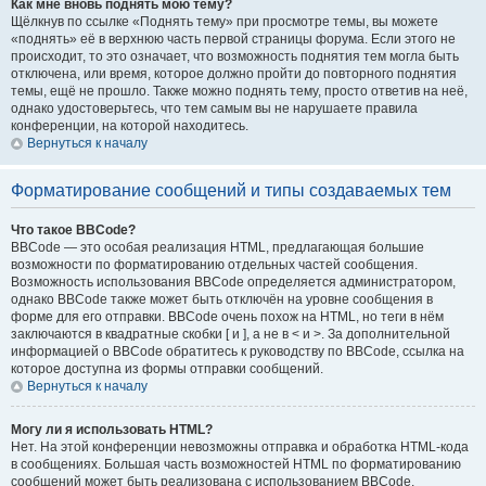
Как мне вновь поднять мою тему?
Щёлкнув по ссылке «Поднять тему» при просмотре темы, вы можете
«поднять» её в верхнюю часть первой страницы форума. Если этого не
происходит, то это означает, что возможность поднятия тем могла быть
отключена, или время, которое должно пройти до повторного поднятия
темы, ещё не прошло. Также можно поднять тему, просто ответив на неё,
однако удостоверьтесь, что тем самым вы не нарушаете правила
конференции, на которой находитесь.
Вернуться к началу
Форматирование сообщений и типы создаваемых тем
Что такое BBCode?
BBCode — это особая реализация HTML, предлагающая большие
возможности по форматированию отдельных частей сообщения.
Возможность использования BBCode определяется администратором,
однако BBCode также может быть отключён на уровне сообщения в
форме для его отправки. BBCode очень похож на HTML, но теги в нём
заключаются в квадратные скобки [ и ], а не в < и >. За дополнительной
информацией о BBCode обратитесь к руководству по BBCode, ссылка на
которое доступна из формы отправки сообщений.
Вернуться к началу
Могу ли я использовать HTML?
Нет. На этой конференции невозможны отправка и обработка HTML-кода
в сообщениях. Большая часть возможностей HTML по форматированию
сообщений может быть реализована с использованием BBCode.