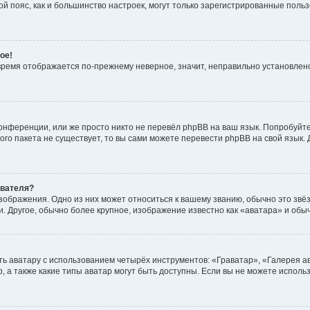
овой пояс, как и большинство настроек, могут только зарегистрированные пол
ое!
о время отображается по-прежнему неверное, значит, неправильно установле
онференции, или же просто никто не перевёл phpBB на ваш язык. Попробуйт
вого пакета не существует, то вы сами можете перевести phpBB на свой язы
ователя?
зображения. Одно из них может относиться к вашему званию, обычно это звёзд
. Другое, обычно более крупное, изображение известно как «аватара» и обы
ь аватару с использованием четырёх инструментов: «Граватар», «Галерея а
, а также какие типы аватар могут быть доступны. Если вы не можете испол