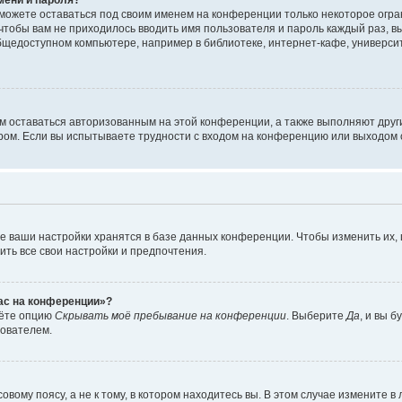
сможете оставаться под своим именем на конференции только некоторое огран
 чтобы вам не приходилось вводить имя пользователя и пароль каждый раз, 
щедоступном компьютере, например в библиотеке, интернет-кафе, университе
ам оставаться авторизованным на этой конференции, а также выполняют друг
ом. Если вы испытываете трудности с входом на конференцию или выходом с
е ваши настройки хранятся в базе данных конференции. Чтобы изменить их,
ить все свои настройки и предпочтения.
час на конференции»?
дёте опцию
Скрывать моё пребывание на конференции
. Выберите
Да
, и вы 
зователем.
вому поясу, а не к тому, в котором находитесь вы. В этом случае измените в 