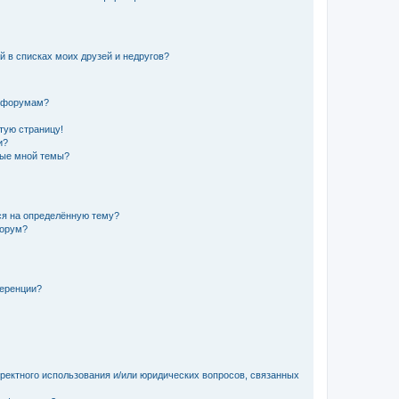
й в списках моих друзей и недругов?
и форумам?
стую страницу!
и?
ные мной темы?
ься на определённую тему?
форум?
ференции?
рректного использования и/или юридических вопросов, связанных