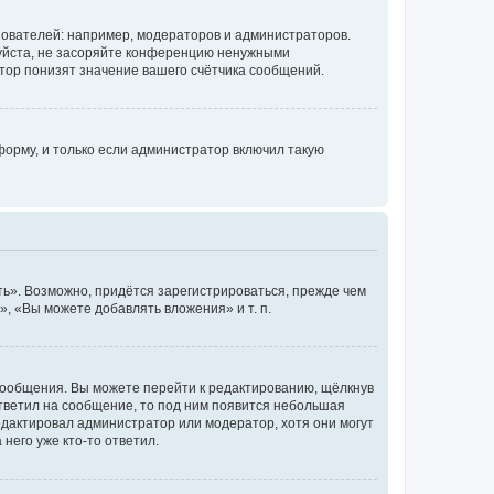
ователей: например, модераторов и администраторов.
уйста, не засоряйте конференцию ненужными
тор понизят значение вашего счётчика сообщений.
орму, и только если администратор включил такую
ь». Возможно, придётся зарегистрироваться, прежде чем
, «Вы можете добавлять вложения» и т. п.
сообщения. Вы можете перейти к редактированию, щёлкнув
ответил на сообщение, то под ним появится небольшая
редактировал администратор или модератор, хотя они могут
него уже кто-то ответил.