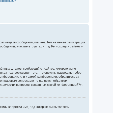
конференции?
 размещать сообщения, или нет. Тем не менее регистрация
щений, участие в группах и т. д. Регистрация займёт у
единённых Штатов, требующий от сайтов, которые могут
 вида подтверждения того, что опекуны разрешают сбор
конференции, или к самой конференции, обратитесь за
по правовым вопросам и не является объектом
ридических вопросов, связанных с этой конференцией?».
с или запретил имя, под которым вы пытаетесь