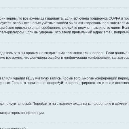
они верны, то возможны два варианта. Если включена поддержка COPPA и при 
уется, чтобы все новые учётные записи были активированы пользователями
ам было прислано email-сообщение, следуйте полученным инструкциям. Если
пам-фильтром. Если вы уверены, что ввели правильный адрес email, попробу
едитесь, что вы правильно вводите имя пользователя и пароль. Если данные
Также возможно, что допущена ошибка в конфигурации конференции, свяжитес
вал или удалил вашу учётную запись. Кроме того, многие конференции перио
ных. Если это произошло, попробуйте зарегистрироваться снова и активнее 
егко получить новый. Перейдите на страницу входа на конференцию и щёлкни
инистратором конференции.
мени и пароля?