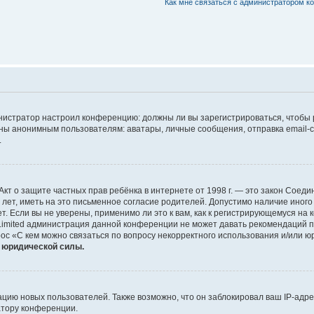
Как мне связаться с администратором 
дминистратор настроил конференцию: должны ли вы зарегистрироваться, чтобы
 анонимным пользователям: аватары, личные сообщения, отправка email-сооб
.
 или Акт о защите частных прав ребёнка в интернете от 1998 г. — это закон Со
т, иметь на это письменное согласие родителей. Допустимо наличие иного
 Если вы не уверены, применимо ли это к вам, как к регистрирующемуся на 
Limited администрация данной конференции не может давать рекомендаций 
ос «С кем можно связаться по вопросу некорректного использования и/или ю
т юридической силы.
ию новых пользователей. Также возможно, что он заблокировал ваш IP-адре
атору конференции.