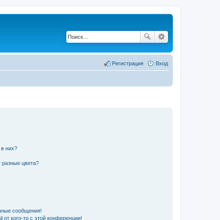
Регистрация
Вход
 в них?
 разные цвета?
чные сообщения!
 от кого-то с этой конференции!