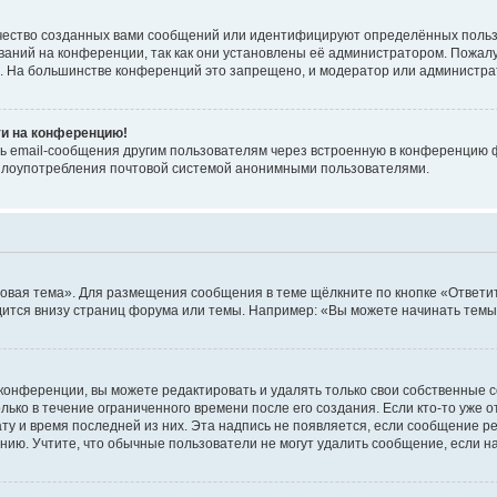
чество созданных вами сообщений или идентифицируют определённых польз
аний на конференции, так как они установлены её администратором. Пожал
е. На большинстве конференций это запрещено, и модератор или администра
ти на конференцию!
ь email-сообщения другим пользователям через встроенную в конференцию ф
ь злоупотребления почтовой системой анонимными пользователями.
овая тема». Для размещения сообщения в теме щёлкните по кнопке «Ответит
ится внизу страниц форума или темы. Например: «Вы можете начинать темы»
конференции, вы можете редактировать и удалять только свои собственные 
ько в течение ограниченного времени после его создания. Если кто-то уже 
дату и время последней из них. Эта надпись не появляется, если сообщение 
ию. Учтите, что обычные пользователи не могут удалить сообщение, если на 