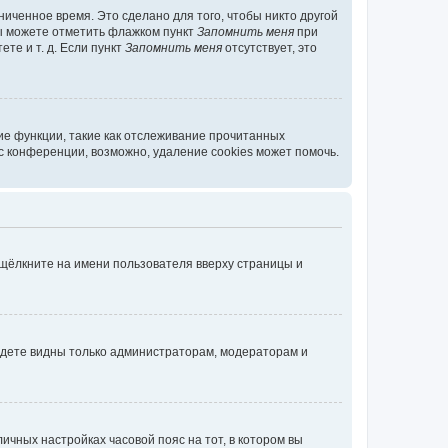
иченное время. Это сделано для того, чтобы никто другой
вы можете отметить флажком пункт
Запомнить меня
при
те и т. д. Если пункт
Запомнить меня
отсутствует, это
ие функции, такие как отслеживание прочитанных
 конференции, возможно, удаление cookies может помочь.
 щёлкните на имени пользователя вверху страницы и
будете видны только администраторам, модераторам и
личных настройках часовой пояс на тот, в котором вы