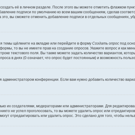
создать её в личном разделе. После этого вы можете отметить флажком пун
обавление подписи по умолчанию ко всем вашим сообщениям, сделав соотве
а это, вы сможете отменить добавление подписи в отдельных сообщениях, у
я темы щёлкните на вкладке или перейдите в форму
Создать опрос
под осно
 формы, то вы не имеете прав на создание опросов. Укажите вопрос и как ми
троке текстового поля. Вы также можете задать количество вариантов, котор
оса в днях (0 означает, что опрос будет постоянным) и возможность пользо
я администратором конференции. Если вам нужно добавить количество вари
только их создателями, модераторами или администраторами. Для редактиров
 никто не успел проголосовать, то вы можете удалить опрос или отредактиров
огут отредактировать или удалить опрос. Это сделано для того, чтобы нель