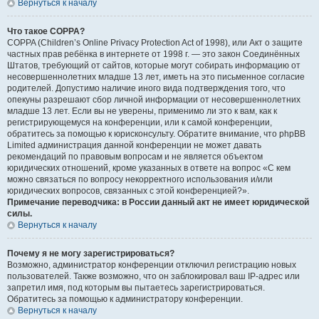
Вернуться к началу
Что такое COPPA?
COPPA (Children’s Online Privacy Protection Act of 1998), или Акт о защите
частных прав ребёнка в интернете от 1998 г. — это закон Соединённых
Штатов, требующий от сайтов, которые могут собирать информацию от
несовершеннолетних младше 13 лет, иметь на это письменное согласие
родителей. Допустимо наличие иного вида подтверждения того, что
опекуны разрешают сбор личной информации от несовершеннолетних
младше 13 лет. Если вы не уверены, применимо ли это к вам, как к
регистрирующемуся на конференции, или к самой конференции,
обратитесь за помощью к юрисконсульту. Обратите внимание, что phpBB
Limited администрация данной конференции не может давать
рекомендаций по правовым вопросам и не является объектом
юридических отношений, кроме указанных в ответе на вопрос «С кем
можно связаться по вопросу некорректного использования и/или
юридических вопросов, связанных с этой конференцией?».
Примечание переводчика: в России данный акт не имеет юридической
силы.
Вернуться к началу
Почему я не могу зарегистрироваться?
Возможно, администратор конференции отключил регистрацию новых
пользователей. Также возможно, что он заблокировал ваш IP-адрес или
запретил имя, под которым вы пытаетесь зарегистрироваться.
Обратитесь за помощью к администратору конференции.
Вернуться к началу