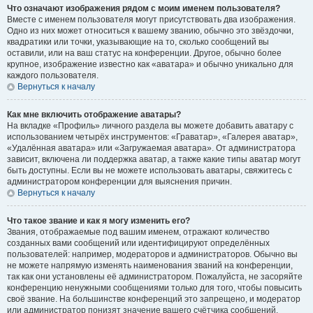
Что означают изображения рядом с моим именем пользователя?
Вместе с именем пользователя могут присутствовать два изображения.
Одно из них может относиться к вашему званию, обычно это звёздочки,
квадратики или точки, указывающие на то, сколько сообщений вы
оставили, или на ваш статус на конференции. Другое, обычно более
крупное, изображение известно как «аватара» и обычно уникально для
каждого пользователя.
Вернуться к началу
Как мне включить отображение аватары?
На вкладке «Профиль» личного раздела вы можете добавить аватару с
использованием четырёх инструментов: «Граватар», «Галерея аватар»,
«Удалённая аватара» или «Загружаемая аватара». От администратора
зависит, включена ли поддержка аватар, а также какие типы аватар могут
быть доступны. Если вы не можете использовать аватары, свяжитесь с
администратором конференции для выяснения причин.
Вернуться к началу
Что такое звание и как я могу изменить его?
Звания, отображаемые под вашим именем, отражают количество
созданных вами сообщений или идентифицируют определённых
пользователей: например, модераторов и администраторов. Обычно вы
не можете напрямую изменять наименования званий на конференции,
так как они установлены её администратором. Пожалуйста, не засоряйте
конференцию ненужными сообщениями только для того, чтобы повысить
своё звание. На большинстве конференций это запрещено, и модератор
или администратор понизят значение вашего счётчика сообщений.