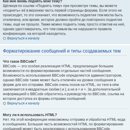
Как мне вновь поднять мою тему?
Щёлкнув по ссылке «Поднять тему» при просмотре темы, вы можете
«поднять» её в верхнюю часть первой страницы форума. Если этого не
происходит, то это означает, что возможность поднятия тем могла быть
отключена, или время, которое должно пройти до повторного поднятия
темы, ещё не прошло. Также можно поднять тему, просто ответив на неё,
однако удостоверьтесь, что тем самым вы не нарушаете правила
конференции, на которой находитесь.
Вернуться к началу
Форматирование сообщений и типы создаваемых тем
Что такое BBCode?
BBCode — это особая реализация HTML, предлагающая большие
возможности по форматированию отдельных частей сообщения.
Возможность использования BBCode определяется администратором,
однако BBCode также может быть отключён на уровне сообщения в
форме для его отправки. BBCode очень похож на HTML, но теги в нём
заключаются в квадратные скобки [ и ], а не в < и >. За дополнительной
информацией о BBCode обратитесь к руководству по BBCode, ссылка на
которое доступна из формы отправки сообщений.
Вернуться к началу
Могу ли я использовать HTML?
Нет. На этой конференции невозможны отправка и обработка HTML-кода
в сообщениях. Большая часть возможностей HTML по форматированию
сообщений может быть реализована с использованием BBCode.