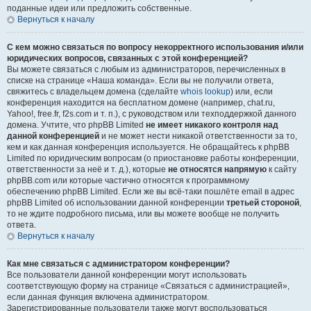
поданные идеи или предложить собственные.
Вернуться к началу
С кем можно связаться по вопросу некорректного использования и/или
юридических вопросов, связанных с этой конференцией?
Вы можете связаться с любым из администраторов, перечисленных в
списке на странице «Наша команда». Если вы не получили ответа,
свяжитесь с владельцем домена (сделайте
whois lookup
) или, если
конференция находится на бесплатном домене (например, chat.ru,
Yahoo!, free.fr, f2s.com и т. п.), с руководством или техподдержкой данного
домена. Учтите, что phpBB Limited
не имеет никакого контроля над
данной конференцией
и не может нести никакой ответственности за то,
кем и как данная конференция используется. Не обращайтесь к phpBB
Limited по юридическим вопросам (о приостановке работы конференции,
ответственности за неё и т. д.), которые
не относятся напрямую
к сайту
phpBB.com или которые частично относятся к программному
обеспечению phpBB Limited. Если же вы всё-таки пошлёте email в адрес
phpBB Limited об использовании данной конференции
третьей стороной
,
то не ждите подробного письма, или вы можете вообще не получить
ответа.
Вернуться к началу
Как мне связаться с администратором конференции?
Все пользователи данной конференции могут использовать
соответствующую форму на странице «Связаться с администрацией»,
если данная функция включена администратором.
Зарегистрированные пользователи также могут воспользоваться