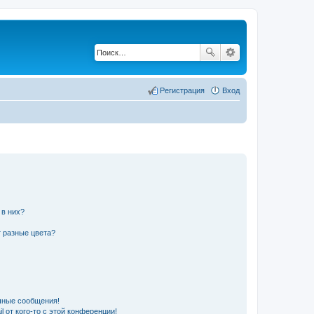
Регистрация
Вход
 в них?
 разные цвета?
чные сообщения!
 от кого-то с этой конференции!