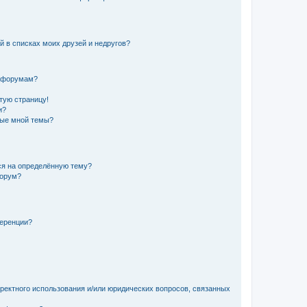
й в списках моих друзей и недругов?
и форумам?
стую страницу!
и?
ные мной темы?
ься на определённую тему?
форум?
ференции?
рректного использования и/или юридических вопросов, связанных