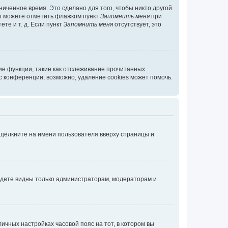
иченное время. Это сделано для того, чтобы никто другой
вы можете отметить флажком пункт
Запомнить меня
при
те и т. д. Если пункт
Запомнить меня
отсутствует, это
ие функции, такие как отслеживание прочитанных
 конференции, возможно, удаление cookies может помочь.
 щёлкните на имени пользователя вверху страницы и
будете видны только администраторам, модераторам и
личных настройках часовой пояс на тот, в котором вы