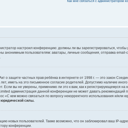
Как мне связаться с администратором 
дминистратор настроил конференцию: должны ли вы зарегистрироваться, чтобы
 анонимным пользователям: аватары, личные сообщения, отправка email-сооб
.
 или Акт о защите частных прав ребёнка в интернете от 1998 г. — это закон Со
т, иметь на это письменное согласие родителей. Допустимо наличие иного
 Если вы не уверены, применимо ли это к вам, как к регистрирующемуся на 
Limited администрация данной конференции не может давать рекомендаций 
ос «С кем можно связаться по вопросу некорректного использования и/или ю
т юридической силы.
ию новых пользователей. Также возможно, что он заблокировал ваш IP-адре
атору конференции.