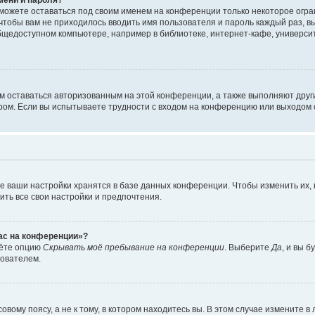
сможете оставаться под своим именем на конференции только некоторое огран
 чтобы вам не приходилось вводить имя пользователя и пароль каждый раз, 
щедоступном компьютере, например в библиотеке, интернет-кафе, университе
ам оставаться авторизованным на этой конференции, а также выполняют друг
ом. Если вы испытываете трудности с входом на конференцию или выходом с
е ваши настройки хранятся в базе данных конференции. Чтобы изменить их,
ить все свои настройки и предпочтения.
час на конференции»?
дёте опцию
Скрывать моё пребывание на конференции
. Выберите
Да
, и вы 
зователем.
вому поясу, а не к тому, в котором находитесь вы. В этом случае измените в 