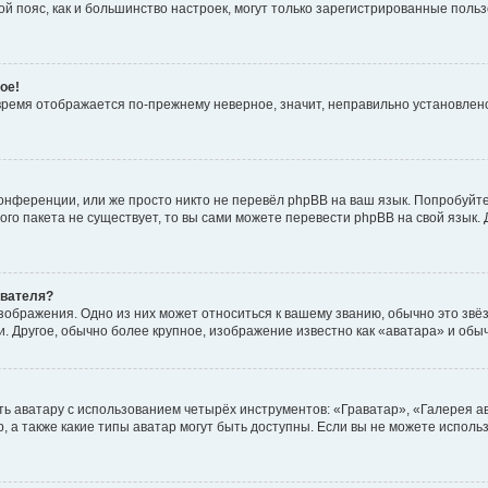
овой пояс, как и большинство настроек, могут только зарегистрированные пол
ое!
о время отображается по-прежнему неверное, значит, неправильно установле
онференции, или же просто никто не перевёл phpBB на ваш язык. Попробуйт
вого пакета не существует, то вы сами можете перевести phpBB на свой язы
ователя?
зображения. Одно из них может относиться к вашему званию, обычно это звёзд
. Другое, обычно более крупное, изображение известно как «аватара» и обы
ь аватару с использованием четырёх инструментов: «Граватар», «Галерея а
, а также какие типы аватар могут быть доступны. Если вы не можете испол