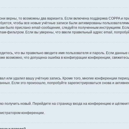
они верны, то возможны два варианта. Если включена поддержка COPPA и при 
уется, чтобы все новые учётные записи были активированы пользователями
ам было прислано email-сообщение, следуйте полученным инструкциям. Если
пам-фильтром. Если вы уверены, что ввели правильный адрес email, попробу
едитесь, что вы правильно вводите имя пользователя и пароль. Если данные
Также возможно, что допущена ошибка в конфигурации конференции, свяжитес
вал или удалил вашу учётную запись. Кроме того, многие конференции перио
ных. Если это произошло, попробуйте зарегистрироваться снова и активнее 
егко получить новый. Перейдите на страницу входа на конференцию и щёлкни
инистратором конференции.
мени и пароля?