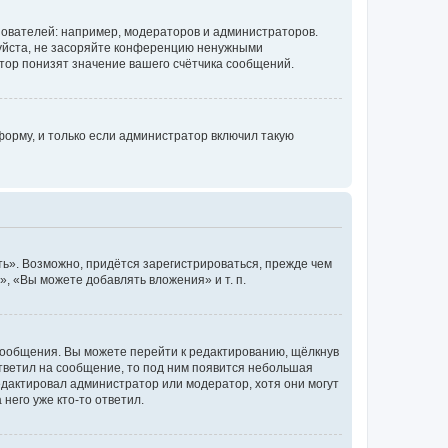
ователей: например, модераторов и администраторов.
уйста, не засоряйте конференцию ненужными
тор понизят значение вашего счётчика сообщений.
орму, и только если администратор включил такую
ь». Возможно, придётся зарегистрироваться, прежде чем
, «Вы можете добавлять вложения» и т. п.
сообщения. Вы можете перейти к редактированию, щёлкнув
ответил на сообщение, то под ним появится небольшая
редактировал администратор или модератор, хотя они могут
него уже кто-то ответил.