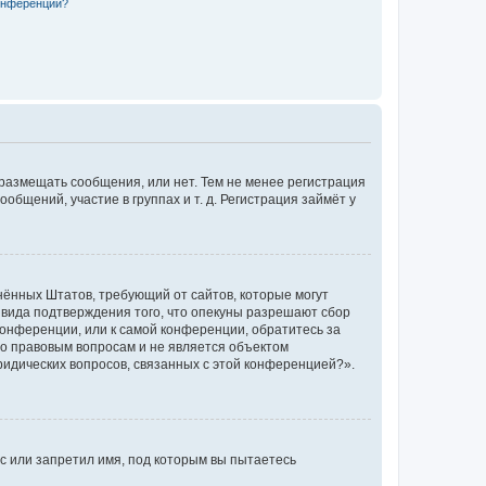
конференции?
 размещать сообщения, или нет. Тем не менее регистрация
щений, участие в группах и т. д. Регистрация займёт у
единённых Штатов, требующий от сайтов, которые могут
 вида подтверждения того, что опекуны разрешают сбор
конференции, или к самой конференции, обратитесь за
по правовым вопросам и не является объектом
ридических вопросов, связанных с этой конференцией?».
с или запретил имя, под которым вы пытаетесь