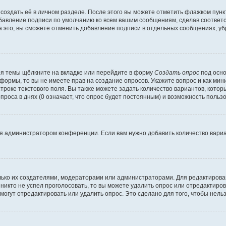
создать её в личном разделе. После этого вы можете отметить флажком пун
обавление подписи по умолчанию ко всем вашим сообщениям, сделав соотве
а это, вы сможете отменить добавление подписи в отдельных сообщениях, у
я темы щёлкните на вкладке или перейдите в форму
Создать опрос
под осно
 формы, то вы не имеете прав на создание опросов. Укажите вопрос и как ми
троке текстового поля. Вы также можете задать количество вариантов, котор
оса в днях (0 означает, что опрос будет постоянным) и возможность пользо
я администратором конференции. Если вам нужно добавить количество вари
только их создателями, модераторами или администраторами. Для редактиров
 никто не успел проголосовать, то вы можете удалить опрос или отредактиров
огут отредактировать или удалить опрос. Это сделано для того, чтобы нель