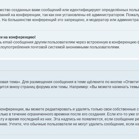
чество созданных вами сообщений или идентифицируют определённых польз
аний на конференции, так как они установлены её администратором. Пожал
е. На большинстве конференций это запрещено, и модератор или администра
ти на конференцию!
ь email-сообщения другим пользователям через встроенную в конференцию ф
ь злоупотребления почтовой системой анонимными пользователями.
овая тема». Для размещения сообщения в теме щёлкните по кнопке «Ответит
ится внизу страниц форума или темы. Например: «Вы можете начинать темы»
конференции, вы можете редактировать и удалять только свои собственные 
ько в течение ограниченного времени после его создания. Если кто-то уже 
дату и время последней из них. Эта надпись не появляется, если сообщение 
ию. Учтите, что обычные пользователи не могут удалить сообщение, если на 