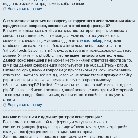
поданные идеи или предложить собственные.
Вернуться к началу
С кем можно связаться по вопросу некорректного использования и/или
юридических вопросов, связанных с этой конференцией?
Вы можете связаться с любым из администраторов, перечисленных в
списке на странице «Наша команда». Если вы не получили ответа,
свяжитесь с владельцем домена (сделайте
whois lookup
) или, если
конференция находится на бесплатном домене (например, chat.ru,
Yahoo!, free.fr, f2s.com и т. п.), с руководством или техподдержкой данного
домена. Учтите, что phpBB Limited
не имеет никакого контроля над
данной конференцией
и не может нести никакой ответственности за то,
кем и как данная конференция используется. Не обращайтесь к phpBB
Limited по юридическим вопросам (о приостановке работы конференции,
ответственности за неё и т. д.), которые
не относятся напрямую
к сайту
phpBB.com или которые частично относятся к программному
обеспечению phpBB Limited. Если же вы всё-таки пошлёте email в адрес
phpBB Limited об использовании данной конференции
третьей стороной
,
то не ждите подробного письма, или вы можете вообще не получить
ответа.
Вернуться к началу
Как мне связаться с администратором конференции?
Все пользователи данной конференции могут использовать
соответствующую форму на странице «Связаться с администрацией»,
если данная функция включена администратором.
Зарегистрированные пользователи также могут воспользоваться