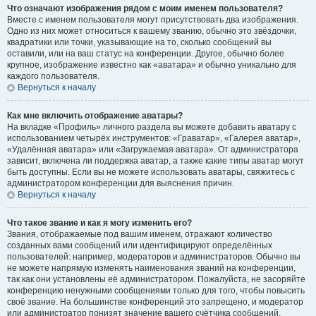
Что означают изображения рядом с моим именем пользователя?
Вместе с именем пользователя могут присутствовать два изображения.
Одно из них может относиться к вашему званию, обычно это звёздочки,
квадратики или точки, указывающие на то, сколько сообщений вы
оставили, или на ваш статус на конференции. Другое, обычно более
крупное, изображение известно как «аватара» и обычно уникально для
каждого пользователя.
Вернуться к началу
Как мне включить отображение аватары?
На вкладке «Профиль» личного раздела вы можете добавить аватару с
использованием четырёх инструментов: «Граватар», «Галерея аватар»,
«Удалённая аватара» или «Загружаемая аватара». От администратора
зависит, включена ли поддержка аватар, а также какие типы аватар могут
быть доступны. Если вы не можете использовать аватары, свяжитесь с
администратором конференции для выяснения причин.
Вернуться к началу
Что такое звание и как я могу изменить его?
Звания, отображаемые под вашим именем, отражают количество
созданных вами сообщений или идентифицируют определённых
пользователей: например, модераторов и администраторов. Обычно вы
не можете напрямую изменять наименования званий на конференции,
так как они установлены её администратором. Пожалуйста, не засоряйте
конференцию ненужными сообщениями только для того, чтобы повысить
своё звание. На большинстве конференций это запрещено, и модератор
или администратор понизят значение вашего счётчика сообщений.