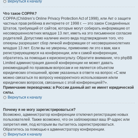
Вернуться к началу
Что такое COPPA?
COPPA (Children’s Online Privacy Protection Act of 1998), или Акт о защите
частных прав ребёнка в интернете от 1998 г. — это закон Соединённых
Штатов, требующий от сайтов, которые могут собирать информацию от
несовершеннолетних младше 13 лет, иметь на это письменное согласие
родителей. Допустимо наличие иного вида подтверждения того, что
опекуны разрешают сбор личной информации от несовершеннолетних
младше 13 лет. Если вы не уверены, применимо ли это к вам, как к
регистрирующемуся на конференции, или к самой конференции,
обратитесь за помощью к юрисконсульту. Обратите внимание, что phpBB
Limited администрация данной конференции не может давать
рекомендаций по правовым вопросам и не является объектом
юридических отношений, кроме указанных в ответе на вопрос «С кем
можно связаться по вопросу некорректного использования и/или
юридических вопросов, связанных с этой конференцией?».
Примечание переводчика: в России данный акт не имеет юридической
силы.
Вернуться к началу
Почему я не могу зарегистрироваться?
Возможно, администратор конференции отключил регистрацию новых
пользователей. Также возможно, что он заблокировал ваш IP-адрес или
запретил имя, под которым вы пытаетесь зарегистрироваться.
Обратитесь за помощью к администратору конференции.
Вернуться к началу