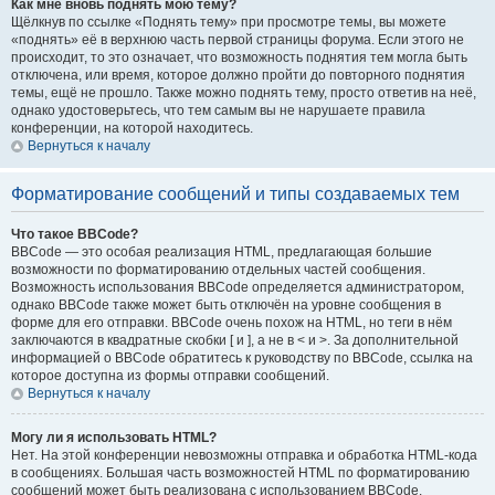
Как мне вновь поднять мою тему?
Щёлкнув по ссылке «Поднять тему» при просмотре темы, вы можете
«поднять» её в верхнюю часть первой страницы форума. Если этого не
происходит, то это означает, что возможность поднятия тем могла быть
отключена, или время, которое должно пройти до повторного поднятия
темы, ещё не прошло. Также можно поднять тему, просто ответив на неё,
однако удостоверьтесь, что тем самым вы не нарушаете правила
конференции, на которой находитесь.
Вернуться к началу
Форматирование сообщений и типы создаваемых тем
Что такое BBCode?
BBCode — это особая реализация HTML, предлагающая большие
возможности по форматированию отдельных частей сообщения.
Возможность использования BBCode определяется администратором,
однако BBCode также может быть отключён на уровне сообщения в
форме для его отправки. BBCode очень похож на HTML, но теги в нём
заключаются в квадратные скобки [ и ], а не в < и >. За дополнительной
информацией о BBCode обратитесь к руководству по BBCode, ссылка на
которое доступна из формы отправки сообщений.
Вернуться к началу
Могу ли я использовать HTML?
Нет. На этой конференции невозможны отправка и обработка HTML-кода
в сообщениях. Большая часть возможностей HTML по форматированию
сообщений может быть реализована с использованием BBCode.