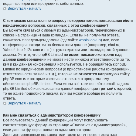
поданные идеи или предложить собственные.
Вернуться к началу
С кем можно связаться по вопросу некорректного использования и/или
юридических вопросов, связанных с этой конференцией?
Вы можете связаться с любым из администраторов, перечисленных в
списке на странице «Наша команда». Если вы не получили ответа,
свяжитесь с владельцем домена (сделайте
whois lookup
) или, если
конференция находится на бесплатном домене (например, chat.ru,
Yahoo!, free.fr, f2s.com и т. п.), с руководством или техподдержкой данного
домена. Учтите, что phpBB Limited
не имеет никакого контроля над
данной конференцией
и не может нести никакой ответственности за то,
кем и как данная конференция используется. Не обращайтесь к phpBB
Limited по юридическим вопросам (о приостановке работы конференции,
ответственности за неё и т. д.), которые
не относятся напрямую
к сайту
phpBB.com или которые частично относятся к программному
обеспечению phpBB Limited. Если же вы всё-таки пошлёте email в адрес
phpBB Limited об использовании данной конференции
третьей стороной
,
то не ждите подробного письма, или вы можете вообще не получить
ответа.
Вернуться к началу
Как мне связаться с администратором конференции?
Все пользователи данной конференции могут использовать
соответствующую форму на странице «Связаться с администрацией»,
если данная функция включена администратором.
Зарегистрированные пользователи также могут воспользоваться