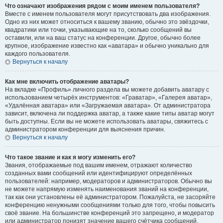
Что означают изображения рядом с моим именем пользователя?
Вместе с именем пользователя могут присутствовать два изображения.
Одно из них может относиться к вашему званию, обычно это звёздочки,
квадратики или точки, указывающие на то, сколько сообщений вы
оставили, или на ваш статус на конференции. Другое, обычно более
крупное, изображение известно как «аватара» и обычно уникально для
каждого пользователя.
Вернуться к началу
Как мне включить отображение аватары?
На вкладке «Профиль» личного раздела вы можете добавить аватару с
использованием четырёх инструментов: «Граватар», «Галерея аватар»,
«Удалённая аватара» или «Загружаемая аватара». От администратора
зависит, включена ли поддержка аватар, а также какие типы аватар могут
быть доступны. Если вы не можете использовать аватары, свяжитесь с
администратором конференции для выяснения причин.
Вернуться к началу
Что такое звание и как я могу изменить его?
Звания, отображаемые под вашим именем, отражают количество
созданных вами сообщений или идентифицируют определённых
пользователей: например, модераторов и администраторов. Обычно вы
не можете напрямую изменять наименования званий на конференции,
так как они установлены её администратором. Пожалуйста, не засоряйте
конференцию ненужными сообщениями только для того, чтобы повысить
своё звание. На большинстве конференций это запрещено, и модератор
или администратор понизят значение вашего счётчика сообщений.