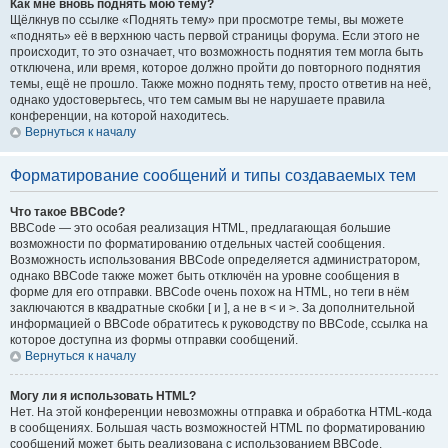
Как мне вновь поднять мою тему?
Щёлкнув по ссылке «Поднять тему» при просмотре темы, вы можете
«поднять» её в верхнюю часть первой страницы форума. Если этого не
происходит, то это означает, что возможность поднятия тем могла быть
отключена, или время, которое должно пройти до повторного поднятия
темы, ещё не прошло. Также можно поднять тему, просто ответив на неё,
однако удостоверьтесь, что тем самым вы не нарушаете правила
конференции, на которой находитесь.
Вернуться к началу
Форматирование сообщений и типы создаваемых тем
Что такое BBCode?
BBCode — это особая реализация HTML, предлагающая большие
возможности по форматированию отдельных частей сообщения.
Возможность использования BBCode определяется администратором,
однако BBCode также может быть отключён на уровне сообщения в
форме для его отправки. BBCode очень похож на HTML, но теги в нём
заключаются в квадратные скобки [ и ], а не в < и >. За дополнительной
информацией о BBCode обратитесь к руководству по BBCode, ссылка на
которое доступна из формы отправки сообщений.
Вернуться к началу
Могу ли я использовать HTML?
Нет. На этой конференции невозможны отправка и обработка HTML-кода
в сообщениях. Большая часть возможностей HTML по форматированию
сообщений может быть реализована с использованием BBCode.