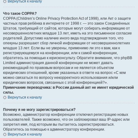
Вернуться к началу
Что такое COPPA?
COPPA (Children’s Online Privacy Protection Act of 1998), или Акт о защите
частных прав ребёнка в интернете от 1998 г. — это закон Соединённых
Штатов, требующий от сайтов, которые могут собирать информацию от
несовершеннолетних младше 13 лет, иметь на это письменное согласие
родителей. Допустимо наличие иного вида подтверждения того, что
опекуны разрешают сбор личной информации от несовершеннолетних
младше 13 лет. Если вы не уверены, применимо ли это к вам, как к
регистрирующемуся на конференции, или к самой конференции,
обратитесь за помощью к юрисконсульту. Обратите внимание, что phpBB
Limited администрация данной конференции не может давать
рекомендаций по правовым вопросам и не является объектом
юридических отношений, кроме указанных в ответе на вопрос «С кем
можно связаться по вопросу некорректного использования и/или
юридических вопросов, связанных с этой конференцией?».
Примечание переводчика: в России данный акт не имеет юридической
силы.
Вернуться к началу
Почему я не могу зарегистрироваться?
Возможно, администратор конференции отключил регистрацию новых
пользователей. Также возможно, что он заблокировал ваш IP-адрес или
запретил имя, под которым вы пытаетесь зарегистрироваться.
Обратитесь за помощью к администратору конференции.
Вернуться к началу