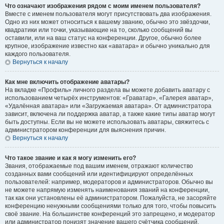
Что означают изображения рядом с моим именем пользователя?
Вместе с именем пользователя могут присутствовать два изображения.
Одно из них может относиться к вашему званию, обычно это звёздочки,
квадратики или точки, указывающие на то, сколько сообщений вы
оставили, или на ваш статус на конференции. Другое, обычно более
крупное, изображение известно как «аватара» и обычно уникально для
каждого пользователя.
Вернуться к началу
Как мне включить отображение аватары?
На вкладке «Профиль» личного раздела вы можете добавить аватару с
использованием четырёх инструментов: «Граватар», «Галерея аватар»,
«Удалённая аватара» или «Загружаемая аватара». От администратора
зависит, включена ли поддержка аватар, а также какие типы аватар могут
быть доступны. Если вы не можете использовать аватары, свяжитесь с
администратором конференции для выяснения причин.
Вернуться к началу
Что такое звание и как я могу изменить его?
Звания, отображаемые под вашим именем, отражают количество
созданных вами сообщений или идентифицируют определённых
пользователей: например, модераторов и администраторов. Обычно вы
не можете напрямую изменять наименования званий на конференции,
так как они установлены её администратором. Пожалуйста, не засоряйте
конференцию ненужными сообщениями только для того, чтобы повысить
своё звание. На большинстве конференций это запрещено, и модератор
или администратор понизят значение вашего счётчика сообщений.