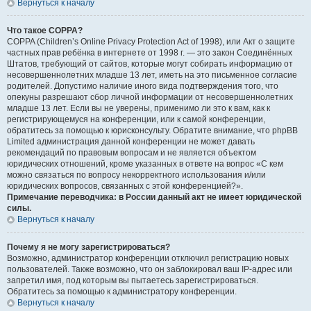
Вернуться к началу
Что такое COPPA?
COPPA (Children’s Online Privacy Protection Act of 1998), или Акт о защите
частных прав ребёнка в интернете от 1998 г. — это закон Соединённых
Штатов, требующий от сайтов, которые могут собирать информацию от
несовершеннолетних младше 13 лет, иметь на это письменное согласие
родителей. Допустимо наличие иного вида подтверждения того, что
опекуны разрешают сбор личной информации от несовершеннолетних
младше 13 лет. Если вы не уверены, применимо ли это к вам, как к
регистрирующемуся на конференции, или к самой конференции,
обратитесь за помощью к юрисконсульту. Обратите внимание, что phpBB
Limited администрация данной конференции не может давать
рекомендаций по правовым вопросам и не является объектом
юридических отношений, кроме указанных в ответе на вопрос «С кем
можно связаться по вопросу некорректного использования и/или
юридических вопросов, связанных с этой конференцией?».
Примечание переводчика: в России данный акт не имеет юридической
силы.
Вернуться к началу
Почему я не могу зарегистрироваться?
Возможно, администратор конференции отключил регистрацию новых
пользователей. Также возможно, что он заблокировал ваш IP-адрес или
запретил имя, под которым вы пытаетесь зарегистрироваться.
Обратитесь за помощью к администратору конференции.
Вернуться к началу