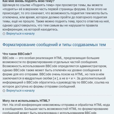
Как мне вновь поднять мою тему?
Щёлкнув по ссылке «Поднять тему» при просмотре темы, вы можете
«поднять» её в верхнюю часть первой страницы форума. Если этого не
происходит, то это означает, что возможность поднятия тем могла быть
отключена, или время, которое должно пройти до повторного поднятия
темы, ещё не прошло. Также можно поднять тему, просто ответив на неё,
однако удостоверьтесь, что тем самым вы не нарушаете правила
конференции, на которой находитесь.
Вернуться к началу
Форматирование сообщений и типы создаваемых тем
Что такое BBCode?
BBCode — это особая реализация HTML, предлагающая большие
возможности по форматированию отдельных частей сообщения.
Возможность использования BBCode определяется администратором,
однако BBCode также может быть отключён на уровне сообщения в
форме для его отправки. BBCode очень похож на HTML, но теги в нём
заключаются в квадратные скобки [ и ], а не в < и >. За дополнительной
информацией о BBCode обратитесь к руководству по BBCode, ссылка на
которое доступна из формы отправки сообщений.
Вернуться к началу
Могу ли я использовать HTML?
Нет. На этой конференции невозможны отправка и обработка HTML-кода
в сообщениях. Большая часть возможностей HTML по форматированию
сообщений может быть реализована с использованием BBCode.