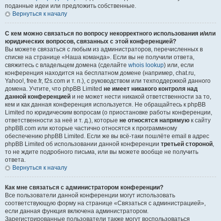
поданные идеи или предложить собственные.
Вернуться к началу
С кем можно связаться по вопросу некорректного использования и/или
юридических вопросов, связанных с этой конференцией?
Вы можете связаться с любым из администраторов, перечисленных в
списке на странице «Наша команда». Если вы не получили ответа,
свяжитесь с владельцем домена (сделайте
whois lookup
) или, если
конференция находится на бесплатном домене (например, chat.ru,
Yahoo!, free.fr, f2s.com и т. п.), с руководством или техподдержкой данного
домена. Учтите, что phpBB Limited
не имеет никакого контроля над
данной конференцией
и не может нести никакой ответственности за то,
кем и как данная конференция используется. Не обращайтесь к phpBB
Limited по юридическим вопросам (о приостановке работы конференции,
ответственности за неё и т. д.), которые
не относятся напрямую
к сайту
phpBB.com или которые частично относятся к программному
обеспечению phpBB Limited. Если же вы всё-таки пошлёте email в адрес
phpBB Limited об использовании данной конференции
третьей стороной
,
то не ждите подробного письма, или вы можете вообще не получить
ответа.
Вернуться к началу
Как мне связаться с администратором конференции?
Все пользователи данной конференции могут использовать
соответствующую форму на странице «Связаться с администрацией»,
если данная функция включена администратором.
Зарегистрированные пользователи также могут воспользоваться