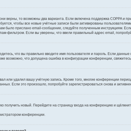
они верны, то возможны два варианта. Если включена поддержка COPPA и при 
уется, чтобы все новые учётные записи были активированы пользователями
ам было прислано email-сообщение, следуйте полученным инструкциям. Если
пам-фильтром. Если вы уверены, что ввели правильный адрес email, попробу
едитесь, что вы правильно вводите имя пользователя и пароль. Если данные
Также возможно, что допущена ошибка в конфигурации конференции, свяжитес
вал или удалил вашу учётную запись. Кроме того, многие конференции перио
ных. Если это произошло, попробуйте зарегистрироваться снова и активнее 
егко получить новый. Перейдите на страницу входа на конференцию и щёлкни
инистратором конференции.
мени и пароля?