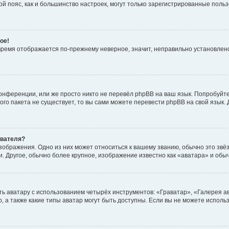
овой пояс, как и большинство настроек, могут только зарегистрированные пол
ое!
о время отображается по-прежнему неверное, значит, неправильно установле
онференции, или же просто никто не перевёл phpBB на ваш язык. Попробуйт
вого пакета не существует, то вы сами можете перевести phpBB на свой язы
ователя?
зображения. Одно из них может относиться к вашему званию, обычно это звёзд
. Другое, обычно более крупное, изображение известно как «аватара» и обы
ь аватару с использованием четырёх инструментов: «Граватар», «Галерея а
, а также какие типы аватар могут быть доступны. Если вы не можете испол