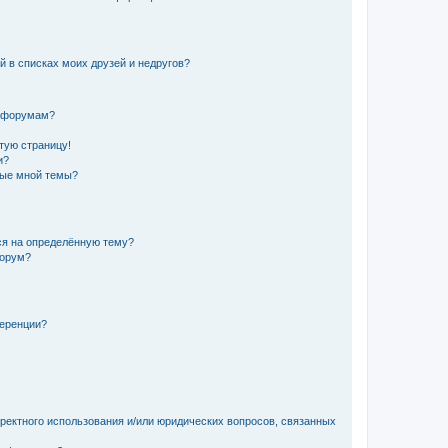
й в списках моих друзей и недругов?
и форумам?
стую страницу!
и?
ные мной темы?
ься на определённую тему?
форум?
ференции?
рректного использования и/или юридических вопросов, связанных