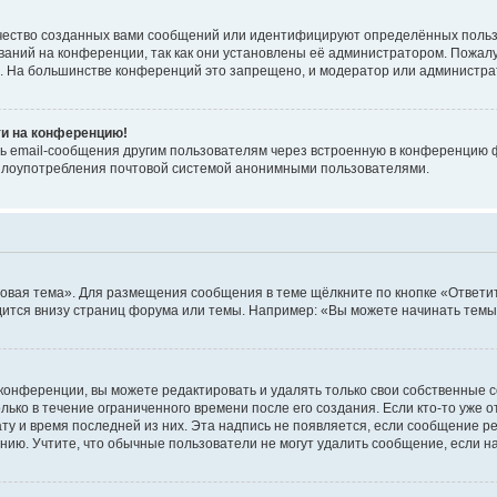
чество созданных вами сообщений или идентифицируют определённых польз
аний на конференции, так как они установлены её администратором. Пожал
е. На большинстве конференций это запрещено, и модератор или администра
ти на конференцию!
ь email-сообщения другим пользователям через встроенную в конференцию ф
ь злоупотребления почтовой системой анонимными пользователями.
овая тема». Для размещения сообщения в теме щёлкните по кнопке «Ответит
ится внизу страниц форума или темы. Например: «Вы можете начинать темы»
конференции, вы можете редактировать и удалять только свои собственные 
ько в течение ограниченного времени после его создания. Если кто-то уже 
дату и время последней из них. Эта надпись не появляется, если сообщение 
ию. Учтите, что обычные пользователи не могут удалить сообщение, если на 