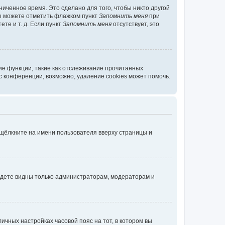
иченное время. Это сделано для того, чтобы никто другой
вы можете отметить флажком пункт
Запомнить меня
при
те и т. д. Если пункт
Запомнить меня
отсутствует, это
ие функции, такие как отслеживание прочитанных
 конференции, возможно, удаление cookies может помочь.
 щёлкните на имени пользователя вверху страницы и
будете видны только администраторам, модераторам и
личных настройках часовой пояс на тот, в котором вы