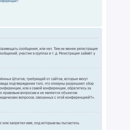
конференции?
 размещать сообщения, или нет. Тем не менее регистрация
щений, участие в группах и т. д. Регистрация займёт у
единённых Штатов, требующий от сайтов, которые могут
 вида подтверждения того, что опекуны разрешают сбор
конференции, или к самой конференции, обратитесь за
по правовым вопросам и не является объектом
ридических вопросов, связанных с этой конференцией?».
с или запретил имя, под которым вы пытаетесь