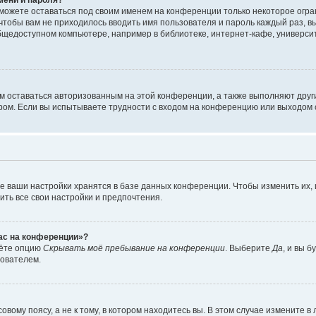
сможете оставаться под своим именем на конференции только некоторое огран
 чтобы вам не приходилось вводить имя пользователя и пароль каждый раз, 
щедоступном компьютере, например в библиотеке, интернет-кафе, университе
ам оставаться авторизованным на этой конференции, а также выполняют друг
ом. Если вы испытываете трудности с входом на конференцию или выходом с
е ваши настройки хранятся в базе данных конференции. Чтобы изменить их,
ить все свои настройки и предпочтения.
час на конференции»?
дёте опцию
Скрывать моё пребывание на конференции
. Выберите
Да
, и вы 
зователем.
вому поясу, а не к тому, в котором находитесь вы. В этом случае измените в 