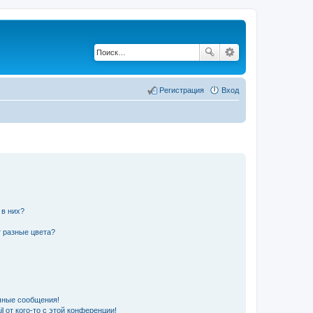
Регистрация
Вход
 в них?
 разные цвета?
чные сообщения!
 от кого-то с этой конференции!