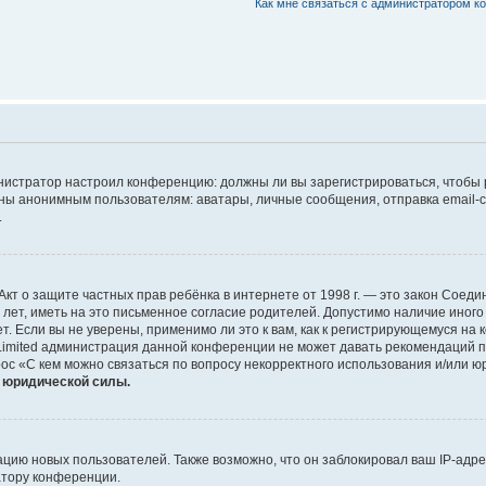
Как мне связаться с администратором 
дминистратор настроил конференцию: должны ли вы зарегистрироваться, чтобы
 анонимным пользователям: аватары, личные сообщения, отправка email-сооб
.
 или Акт о защите частных прав ребёнка в интернете от 1998 г. — это закон Со
т, иметь на это письменное согласие родителей. Допустимо наличие иного
 Если вы не уверены, применимо ли это к вам, как к регистрирующемуся на 
Limited администрация данной конференции не может давать рекомендаций 
ос «С кем можно связаться по вопросу некорректного использования и/или ю
т юридической силы.
ию новых пользователей. Также возможно, что он заблокировал ваш IP-адре
атору конференции.