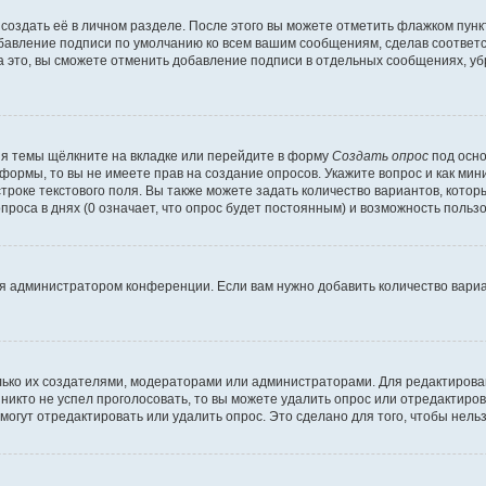
создать её в личном разделе. После этого вы можете отметить флажком пун
обавление подписи по умолчанию ко всем вашим сообщениям, сделав соотве
а это, вы сможете отменить добавление подписи в отдельных сообщениях, у
я темы щёлкните на вкладке или перейдите в форму
Создать опрос
под осно
 формы, то вы не имеете прав на создание опросов. Укажите вопрос и как ми
троке текстового поля. Вы также можете задать количество вариантов, котор
оса в днях (0 означает, что опрос будет постоянным) и возможность пользо
я администратором конференции. Если вам нужно добавить количество вари
только их создателями, модераторами или администраторами. Для редактиров
 никто не успел проголосовать, то вы можете удалить опрос или отредактиров
огут отредактировать или удалить опрос. Это сделано для того, чтобы нель