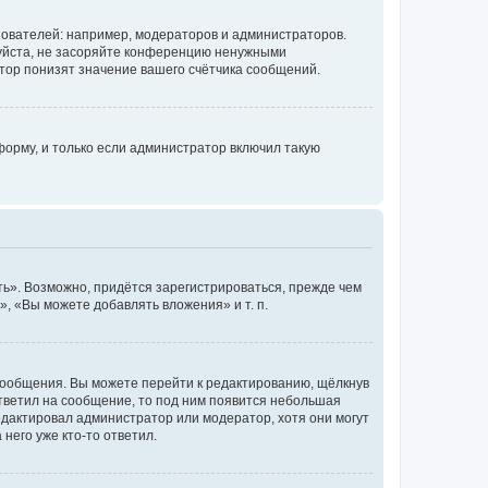
ователей: например, модераторов и администраторов.
уйста, не засоряйте конференцию ненужными
тор понизят значение вашего счётчика сообщений.
орму, и только если администратор включил такую
ь». Возможно, придётся зарегистрироваться, прежде чем
, «Вы можете добавлять вложения» и т. п.
сообщения. Вы можете перейти к редактированию, щёлкнув
ответил на сообщение, то под ним появится небольшая
редактировал администратор или модератор, хотя они могут
него уже кто-то ответил.