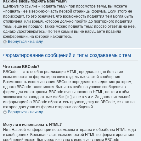
Как мне вновь поднять мою тему?
Щёлкнув по ссылке «Поднять тему» при просмотре темы, вы можете
«поднять» её в верхнюю часть первой страницы форума. Если этого не
происходит, то это означает, что возможность поднятия тем могла быть
отключена, или время, которое должно пройти до повторного поднятия
темы, ещё не прошло. Также можно поднять тему, просто ответив на неё,
однако удостоверьтесь, что тем самым вы не нарушаете правила
конференции, на которой находитесь.
Вернуться к началу
Форматирование сообщений и типы создаваемых тем
Что такое BBCode?
BBCode — это особая реализация HTML, предлагающая большие
возможности по форматированию отдельных частей сообщения.
Возможность использования BBCode определяется администратором,
однако BBCode также может быть отключён на уровне сообщения в
форме для его отправки. BBCode очень похож на HTML, но теги в нём
заключаются в квадратные скобки [ и ], а не в < и >. За дополнительной
информацией о BBCode обратитесь к руководству по BBCode, ссылка на
которое доступна из формы отправки сообщений.
Вернуться к началу
Могу ли я использовать HTML?
Нет. На этой конференции невозможны отправка и обработка HTML-кода
в сообщениях. Большая часть возможностей HTML по форматированию
сообщений может быть реализована с использованием BBCode.