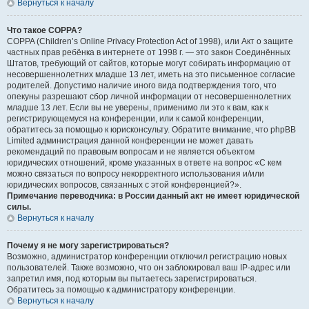
Вернуться к началу
Что такое COPPA?
COPPA (Children’s Online Privacy Protection Act of 1998), или Акт о защите
частных прав ребёнка в интернете от 1998 г. — это закон Соединённых
Штатов, требующий от сайтов, которые могут собирать информацию от
несовершеннолетних младше 13 лет, иметь на это письменное согласие
родителей. Допустимо наличие иного вида подтверждения того, что
опекуны разрешают сбор личной информации от несовершеннолетних
младше 13 лет. Если вы не уверены, применимо ли это к вам, как к
регистрирующемуся на конференции, или к самой конференции,
обратитесь за помощью к юрисконсульту. Обратите внимание, что phpBB
Limited администрация данной конференции не может давать
рекомендаций по правовым вопросам и не является объектом
юридических отношений, кроме указанных в ответе на вопрос «С кем
можно связаться по вопросу некорректного использования и/или
юридических вопросов, связанных с этой конференцией?».
Примечание переводчика: в России данный акт не имеет юридической
силы.
Вернуться к началу
Почему я не могу зарегистрироваться?
Возможно, администратор конференции отключил регистрацию новых
пользователей. Также возможно, что он заблокировал ваш IP-адрес или
запретил имя, под которым вы пытаетесь зарегистрироваться.
Обратитесь за помощью к администратору конференции.
Вернуться к началу