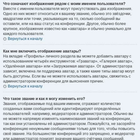
Что означают изображения рядом с моим именем пользователя?
Вместе с именем пользователя могут присутствовать два изображения.
Одно из них может относиться к вашему званию, обычно это звёздочки,
квадратики или точки, указывающие на то, сколько сообщений вы
оставили, или на ваш статус на конференции. Другое, обычно более
крупное, изображение известно как «аватара» и обычно уникально для
каждого пользователя.
Вернуться к началу
Как мне включить отображение аватары?
На вкладке «Профиль» личного раздела вы можете добавить аватару с
использованием четырёх инструментов: «Граватар», «Галерея аватар»,
«Удалённая аватара» или «Загружаемая аватара». От администратора
зависит, включена ли поддержка аватар, а также какие типы аватар могут
быть доступны. Если вы не можете использовать аватары, свяжитесь с
администратором конференции для выяснения причин.
Вернуться к началу
Что такое звание и как я могу изменить его?
Звания, отображаемые под вашим именем, отражают количество
созданных вами сообщений или идентифицируют определённых
пользователей: например, модераторов и администраторов. Обычно вы
не можете напрямую изменять наименования званий на конференции,
так как они установлены её администратором. Пожалуйста, не засоряйте
конференцию ненужными сообщениями только для того, чтобы повысить
своё звание. На большинстве конференций это запрещено, и модератор
или администратор понизят значение вашего счётчика сообщений.