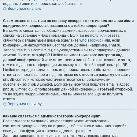
поданные идеи или предложить собственные.
Вернуться к началу
С кем можно связаться по вопросу некорректного использования и/или
юридических вопросов, связанных с этой конференцией?
Вы можете связаться с любым из администраторов, перечисленных в
списке на странице «Наша команда». Если вы не получили ответа,
свяжитесь с владельцем домена (сделайте
whois lookup
) или, если
конференция находится на бесплатном домене (например, chat.ru,
Yahoo!, free.fr, f2s.com и т. п.), с руководством или техподдержкой данного
домена. Учтите, что phpBB Limited
не имеет никакого контроля над
данной конференцией
и не может нести никакой ответственности за то,
кем и как данная конференция используется. Не обращайтесь к phpBB
Limited по юридическим вопросам (о приостановке работы конференции,
ответственности за неё и т. д.), которые
не относятся напрямую
к сайту
phpBB.com или которые частично относятся к программному
обеспечению phpBB Limited. Если же вы всё-таки пошлёте email в адрес
phpBB Limited об использовании данной конференции
третьей стороной
,
то не ждите подробного письма, или вы можете вообще не получить
ответа.
Вернуться к началу
Как мне связаться с администратором конференции?
Все пользователи данной конференции могут использовать
соответствующую форму на странице «Связаться с администрацией»,
если данная функция включена администратором.
Зарегистрированные пользователи также могут воспользоваться