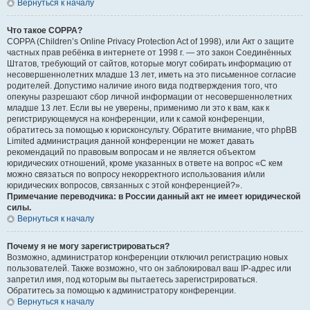
Вернуться к началу
Что такое COPPA?
COPPA (Children’s Online Privacy Protection Act of 1998), или Акт о защите
частных прав ребёнка в интернете от 1998 г. — это закон Соединённых
Штатов, требующий от сайтов, которые могут собирать информацию от
несовершеннолетних младше 13 лет, иметь на это письменное согласие
родителей. Допустимо наличие иного вида подтверждения того, что
опекуны разрешают сбор личной информации от несовершеннолетних
младше 13 лет. Если вы не уверены, применимо ли это к вам, как к
регистрирующемуся на конференции, или к самой конференции,
обратитесь за помощью к юрисконсульту. Обратите внимание, что phpBB
Limited администрация данной конференции не может давать
рекомендаций по правовым вопросам и не является объектом
юридических отношений, кроме указанных в ответе на вопрос «С кем
можно связаться по вопросу некорректного использования и/или
юридических вопросов, связанных с этой конференцией?».
Примечание переводчика: в России данный акт не имеет юридической
силы.
Вернуться к началу
Почему я не могу зарегистрироваться?
Возможно, администратор конференции отключил регистрацию новых
пользователей. Также возможно, что он заблокировал ваш IP-адрес или
запретил имя, под которым вы пытаетесь зарегистрироваться.
Обратитесь за помощью к администратору конференции.
Вернуться к началу