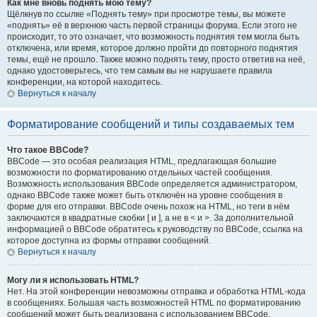
Как мне вновь поднять мою тему?
Щёлкнув по ссылке «Поднять тему» при просмотре темы, вы можете
«поднять» её в верхнюю часть первой страницы форума. Если этого не
происходит, то это означает, что возможность поднятия тем могла быть
отключена, или время, которое должно пройти до повторного поднятия
темы, ещё не прошло. Также можно поднять тему, просто ответив на неё,
однако удостоверьтесь, что тем самым вы не нарушаете правила
конференции, на которой находитесь.
Вернуться к началу
Форматирование сообщений и типы создаваемых тем
Что такое BBCode?
BBCode — это особая реализация HTML, предлагающая большие
возможности по форматированию отдельных частей сообщения.
Возможность использования BBCode определяется администратором,
однако BBCode также может быть отключён на уровне сообщения в
форме для его отправки. BBCode очень похож на HTML, но теги в нём
заключаются в квадратные скобки [ и ], а не в < и >. За дополнительной
информацией о BBCode обратитесь к руководству по BBCode, ссылка на
которое доступна из формы отправки сообщений.
Вернуться к началу
Могу ли я использовать HTML?
Нет. На этой конференции невозможны отправка и обработка HTML-кода
в сообщениях. Большая часть возможностей HTML по форматированию
сообщений может быть реализована с использованием BBCode.