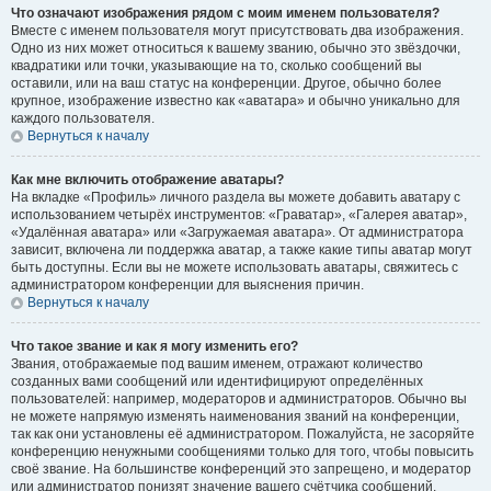
Что означают изображения рядом с моим именем пользователя?
Вместе с именем пользователя могут присутствовать два изображения.
Одно из них может относиться к вашему званию, обычно это звёздочки,
квадратики или точки, указывающие на то, сколько сообщений вы
оставили, или на ваш статус на конференции. Другое, обычно более
крупное, изображение известно как «аватара» и обычно уникально для
каждого пользователя.
Вернуться к началу
Как мне включить отображение аватары?
На вкладке «Профиль» личного раздела вы можете добавить аватару с
использованием четырёх инструментов: «Граватар», «Галерея аватар»,
«Удалённая аватара» или «Загружаемая аватара». От администратора
зависит, включена ли поддержка аватар, а также какие типы аватар могут
быть доступны. Если вы не можете использовать аватары, свяжитесь с
администратором конференции для выяснения причин.
Вернуться к началу
Что такое звание и как я могу изменить его?
Звания, отображаемые под вашим именем, отражают количество
созданных вами сообщений или идентифицируют определённых
пользователей: например, модераторов и администраторов. Обычно вы
не можете напрямую изменять наименования званий на конференции,
так как они установлены её администратором. Пожалуйста, не засоряйте
конференцию ненужными сообщениями только для того, чтобы повысить
своё звание. На большинстве конференций это запрещено, и модератор
или администратор понизят значение вашего счётчика сообщений.