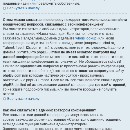
поданные идеи или предложить собственные.
Вернуться к началу
С кем можно связаться по вопросу некорректного использования и/или
юридических вопросов, связанных с этой конференцией?
Вы можете связаться с любым из администраторов, перечисленных в
списке на странице «Наша команда». Если вы не получили ответа,
свяжитесь с владельцем домена (сделайте
whois lookup
) или, если
конференция находится на бесплатном домене (например, chat.ru,
Yahoo!, free.fr, f2s.com и т. п.), с руководством или техподдержкой данного
домена. Учтите, что phpBB Limited
не имеет никакого контроля над
данной конференцией
и не может нести никакой ответственности за то,
кем и как данная конференция используется. Не обращайтесь к phpBB
Limited по юридическим вопросам (о приостановке работы конференции,
ответственности за неё и т. д.), которые
не относятся напрямую
к сайту
phpBB.com или которые частично относятся к программному
обеспечению phpBB Limited. Если же вы всё-таки пошлёте email в адрес
phpBB Limited об использовании данной конференции
третьей стороной
,
то не ждите подробного письма, или вы можете вообще не получить
ответа.
Вернуться к началу
Как мне связаться с администратором конференции?
Все пользователи данной конференции могут использовать
соответствующую форму на странице «Связаться с администрацией»,
если данная функция включена администратором.
Зарегистрированные пользователи также могут воспользоваться