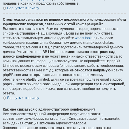
поданные идеи или предложить собственные.
Вернуться к началу
С кем можно связаться по вопросу некорректного использования и/или
юридических вопросов, связанных с этой конференцией?
Вы можете связаться с любым из администраторов, перечисленных в
списке на странице «Наша команда». Если вы не получили ответа,
свяжитесь с владельцем домена (сделайте
whois lookup
) или, если
конференция находится на бесплатном домене (например, chat.ru,
Yahoo!, free.fr, f2s.com и т. п.), с руководством или техподдержкой данного
домена. Учтите, что phpBB Limited
не имеет никакого контроля над
данной конференцией
и не может нести никакой ответственности за то,
кем и как данная конференция используется. Не обращайтесь к phpBB
Limited по юридическим вопросам (о приостановке работы конференции,
ответственности за неё и т. д.), которые
не относятся напрямую
к сайту
phpBB.com или которые частично относятся к программному
обеспечению phpBB Limited. Если же вы всё-таки пошлёте email в адрес
phpBB Limited об использовании данной конференции
третьей стороной
,
то не ждите подробного письма, или вы можете вообще не получить
ответа.
Вернуться к началу
Как мне связаться с администратором конференции?
Все пользователи данной конференции могут использовать
соответствующую форму на странице «Связаться с администрацией»,
если данная функция включена администратором.
Зарегистрированные пользователи также могут воспользоваться