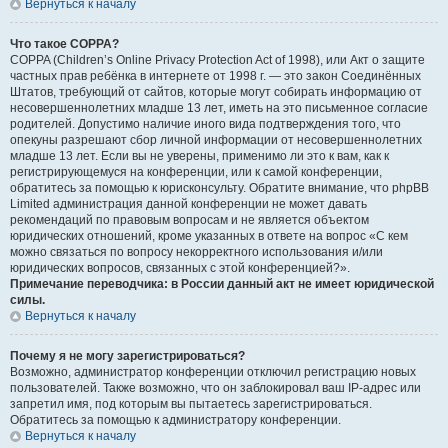
Вернуться к началу
Что такое COPPA?
COPPA (Children’s Online Privacy Protection Act of 1998), или Акт о защите
частных прав ребёнка в интернете от 1998 г. — это закон Соединённых
Штатов, требующий от сайтов, которые могут собирать информацию от
несовершеннолетних младше 13 лет, иметь на это письменное согласие
родителей. Допустимо наличие иного вида подтверждения того, что
опекуны разрешают сбор личной информации от несовершеннолетних
младше 13 лет. Если вы не уверены, применимо ли это к вам, как к
регистрирующемуся на конференции, или к самой конференции,
обратитесь за помощью к юрисконсульту. Обратите внимание, что phpBB
Limited администрация данной конференции не может давать
рекомендаций по правовым вопросам и не является объектом
юридических отношений, кроме указанных в ответе на вопрос «С кем
можно связаться по вопросу некорректного использования и/или
юридических вопросов, связанных с этой конференцией?».
Примечание переводчика: в России данный акт не имеет юридической
силы.
Вернуться к началу
Почему я не могу зарегистрироваться?
Возможно, администратор конференции отключил регистрацию новых
пользователей. Также возможно, что он заблокировал ваш IP-адрес или
запретил имя, под которым вы пытаетесь зарегистрироваться.
Обратитесь за помощью к администратору конференции.
Вернуться к началу