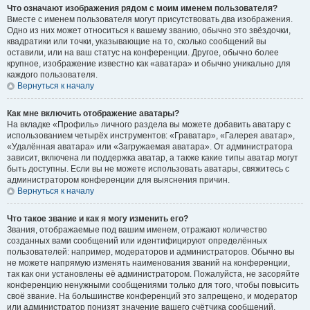
Что означают изображения рядом с моим именем пользователя?
Вместе с именем пользователя могут присутствовать два изображения.
Одно из них может относиться к вашему званию, обычно это звёздочки,
квадратики или точки, указывающие на то, сколько сообщений вы
оставили, или на ваш статус на конференции. Другое, обычно более
крупное, изображение известно как «аватара» и обычно уникально для
каждого пользователя.
Вернуться к началу
Как мне включить отображение аватары?
На вкладке «Профиль» личного раздела вы можете добавить аватару с
использованием четырёх инструментов: «Граватар», «Галерея аватар»,
«Удалённая аватара» или «Загружаемая аватара». От администратора
зависит, включена ли поддержка аватар, а также какие типы аватар могут
быть доступны. Если вы не можете использовать аватары, свяжитесь с
администратором конференции для выяснения причин.
Вернуться к началу
Что такое звание и как я могу изменить его?
Звания, отображаемые под вашим именем, отражают количество
созданных вами сообщений или идентифицируют определённых
пользователей: например, модераторов и администраторов. Обычно вы
не можете напрямую изменять наименования званий на конференции,
так как они установлены её администратором. Пожалуйста, не засоряйте
конференцию ненужными сообщениями только для того, чтобы повысить
своё звание. На большинстве конференций это запрещено, и модератор
или администратор понизят значение вашего счётчика сообщений.