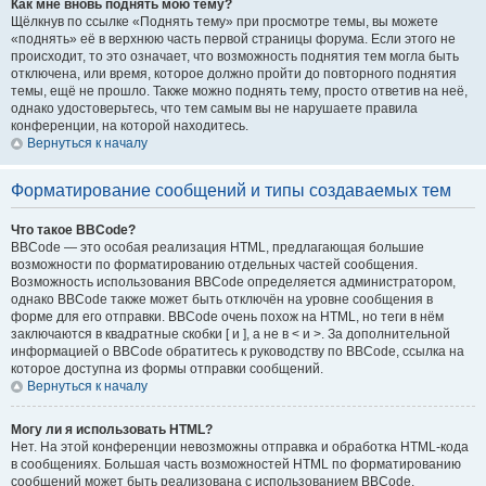
Как мне вновь поднять мою тему?
Щёлкнув по ссылке «Поднять тему» при просмотре темы, вы можете
«поднять» её в верхнюю часть первой страницы форума. Если этого не
происходит, то это означает, что возможность поднятия тем могла быть
отключена, или время, которое должно пройти до повторного поднятия
темы, ещё не прошло. Также можно поднять тему, просто ответив на неё,
однако удостоверьтесь, что тем самым вы не нарушаете правила
конференции, на которой находитесь.
Вернуться к началу
Форматирование сообщений и типы создаваемых тем
Что такое BBCode?
BBCode — это особая реализация HTML, предлагающая большие
возможности по форматированию отдельных частей сообщения.
Возможность использования BBCode определяется администратором,
однако BBCode также может быть отключён на уровне сообщения в
форме для его отправки. BBCode очень похож на HTML, но теги в нём
заключаются в квадратные скобки [ и ], а не в < и >. За дополнительной
информацией о BBCode обратитесь к руководству по BBCode, ссылка на
которое доступна из формы отправки сообщений.
Вернуться к началу
Могу ли я использовать HTML?
Нет. На этой конференции невозможны отправка и обработка HTML-кода
в сообщениях. Большая часть возможностей HTML по форматированию
сообщений может быть реализована с использованием BBCode.