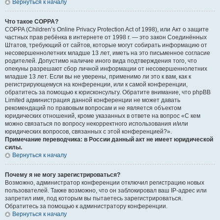
Вернуться к началу
Что такое COPPA?
COPPA (Children’s Online Privacy Protection Act of 1998), или Акт о защите
частных прав ребёнка в интернете от 1998 г. — это закон Соединённых
Штатов, требующий от сайтов, которые могут собирать информацию от
несовершеннолетних младше 13 лет, иметь на это письменное согласие
родителей. Допустимо наличие иного вида подтверждения того, что
опекуны разрешают сбор личной информации от несовершеннолетних
младше 13 лет. Если вы не уверены, применимо ли это к вам, как к
регистрирующемуся на конференции, или к самой конференции,
обратитесь за помощью к юрисконсульту. Обратите внимание, что phpBB
Limited администрация данной конференции не может давать
рекомендаций по правовым вопросам и не является объектом
юридических отношений, кроме указанных в ответе на вопрос «С кем
можно связаться по вопросу некорректного использования и/или
юридических вопросов, связанных с этой конференцией?».
Примечание переводчика: в России данный акт не имеет юридической
силы.
Вернуться к началу
Почему я не могу зарегистрироваться?
Возможно, администратор конференции отключил регистрацию новых
пользователей. Также возможно, что он заблокировал ваш IP-адрес или
запретил имя, под которым вы пытаетесь зарегистрироваться.
Обратитесь за помощью к администратору конференции.
Вернуться к началу