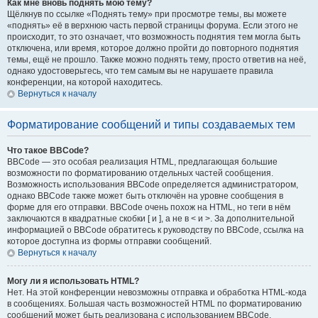
Как мне вновь поднять мою тему?
Щёлкнув по ссылке «Поднять тему» при просмотре темы, вы можете
«поднять» её в верхнюю часть первой страницы форума. Если этого не
происходит, то это означает, что возможность поднятия тем могла быть
отключена, или время, которое должно пройти до повторного поднятия
темы, ещё не прошло. Также можно поднять тему, просто ответив на неё,
однако удостоверьтесь, что тем самым вы не нарушаете правила
конференции, на которой находитесь.
Вернуться к началу
Форматирование сообщений и типы создаваемых тем
Что такое BBCode?
BBCode — это особая реализация HTML, предлагающая большие
возможности по форматированию отдельных частей сообщения.
Возможность использования BBCode определяется администратором,
однако BBCode также может быть отключён на уровне сообщения в
форме для его отправки. BBCode очень похож на HTML, но теги в нём
заключаются в квадратные скобки [ и ], а не в < и >. За дополнительной
информацией о BBCode обратитесь к руководству по BBCode, ссылка на
которое доступна из формы отправки сообщений.
Вернуться к началу
Могу ли я использовать HTML?
Нет. На этой конференции невозможны отправка и обработка HTML-кода
в сообщениях. Большая часть возможностей HTML по форматированию
сообщений может быть реализована с использованием BBCode.