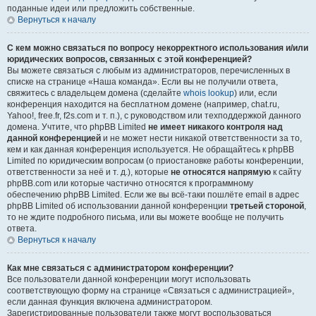
поданные идеи или предложить собственные.
Вернуться к началу
С кем можно связаться по вопросу некорректного использования и/или
юридических вопросов, связанных с этой конференцией?
Вы можете связаться с любым из администраторов, перечисленных в
списке на странице «Наша команда». Если вы не получили ответа,
свяжитесь с владельцем домена (сделайте
whois lookup
) или, если
конференция находится на бесплатном домене (например, chat.ru,
Yahoo!, free.fr, f2s.com и т. п.), с руководством или техподдержкой данного
домена. Учтите, что phpBB Limited
не имеет никакого контроля над
данной конференцией
и не может нести никакой ответственности за то,
кем и как данная конференция используется. Не обращайтесь к phpBB
Limited по юридическим вопросам (о приостановке работы конференции,
ответственности за неё и т. д.), которые
не относятся напрямую
к сайту
phpBB.com или которые частично относятся к программному
обеспечению phpBB Limited. Если же вы всё-таки пошлёте email в адрес
phpBB Limited об использовании данной конференции
третьей стороной
,
то не ждите подробного письма, или вы можете вообще не получить
ответа.
Вернуться к началу
Как мне связаться с администратором конференции?
Все пользователи данной конференции могут использовать
соответствующую форму на странице «Связаться с администрацией»,
если данная функция включена администратором.
Зарегистрированные пользователи также могут воспользоваться