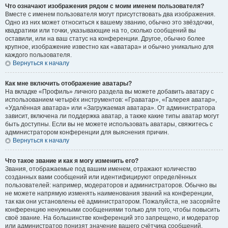
Что означают изображения рядом с моим именем пользователя?
Вместе с именем пользователя могут присутствовать два изображения.
Одно из них может относиться к вашему званию, обычно это звёздочки,
квадратики или точки, указывающие на то, сколько сообщений вы
оставили, или на ваш статус на конференции. Другое, обычно более
крупное, изображение известно как «аватара» и обычно уникально для
каждого пользователя.
Вернуться к началу
Как мне включить отображение аватары?
На вкладке «Профиль» личного раздела вы можете добавить аватару с
использованием четырёх инструментов: «Граватар», «Галерея аватар»,
«Удалённая аватара» или «Загружаемая аватара». От администратора
зависит, включена ли поддержка аватар, а также какие типы аватар могут
быть доступны. Если вы не можете использовать аватары, свяжитесь с
администратором конференции для выяснения причин.
Вернуться к началу
Что такое звание и как я могу изменить его?
Звания, отображаемые под вашим именем, отражают количество
созданных вами сообщений или идентифицируют определённых
пользователей: например, модераторов и администраторов. Обычно вы
не можете напрямую изменять наименования званий на конференции,
так как они установлены её администратором. Пожалуйста, не засоряйте
конференцию ненужными сообщениями только для того, чтобы повысить
своё звание. На большинстве конференций это запрещено, и модератор
или администратор понизят значение вашего счётчика сообщений.