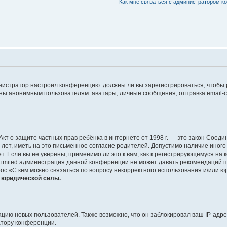
Как мне связаться с администратором 
дминистратор настроил конференцию: должны ли вы зарегистрироваться, чтобы
 анонимным пользователям: аватары, личные сообщения, отправка email-сооб
.
 или Акт о защите частных прав ребёнка в интернете от 1998 г. — это закон Со
т, иметь на это письменное согласие родителей. Допустимо наличие иного
 Если вы не уверены, применимо ли это к вам, как к регистрирующемуся на 
Limited администрация данной конференции не может давать рекомендаций 
ос «С кем можно связаться по вопросу некорректного использования и/или ю
т юридической силы.
ию новых пользователей. Также возможно, что он заблокировал ваш IP-адре
атору конференции.