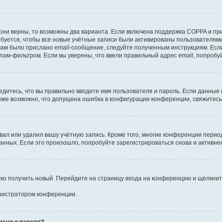
они верны, то возможны два варианта. Если включена поддержка COPPA и при 
уется, чтобы все новые учётные записи были активированы пользователями
ам было прислано email-сообщение, следуйте полученным инструкциям. Если
пам-фильтром. Если вы уверены, что ввели правильный адрес email, попробу
едитесь, что вы правильно вводите имя пользователя и пароль. Если данные
Также возможно, что допущена ошибка в конфигурации конференции, свяжитес
вал или удалил вашу учётную запись. Кроме того, многие конференции перио
ных. Если это произошло, попробуйте зарегистрироваться снова и активнее 
егко получить новый. Перейдите на страницу входа на конференцию и щёлкни
инистратором конференции.
мени и пароля?