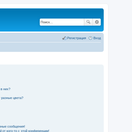
Регистрация
Вход
 в них?
 разные цвета?
чные сообщения!
 от кого-то с этой конференции!