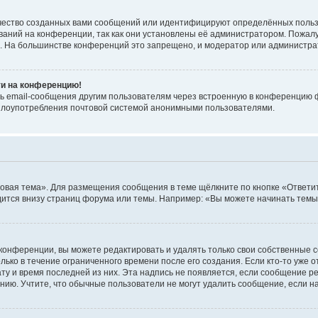
чество созданных вами сообщений или идентифицируют определённых польз
аний на конференции, так как они установлены её администратором. Пожал
е. На большинстве конференций это запрещено, и модератор или администра
ти на конференцию!
ь email-сообщения другим пользователям через встроенную в конференцию ф
ь злоупотребления почтовой системой анонимными пользователями.
овая тема». Для размещения сообщения в теме щёлкните по кнопке «Ответит
ится внизу страниц форума или темы. Например: «Вы можете начинать темы»
конференции, вы можете редактировать и удалять только свои собственные 
ько в течение ограниченного времени после его создания. Если кто-то уже 
дату и время последней из них. Эта надпись не появляется, если сообщение 
ию. Учтите, что обычные пользователи не могут удалить сообщение, если на 