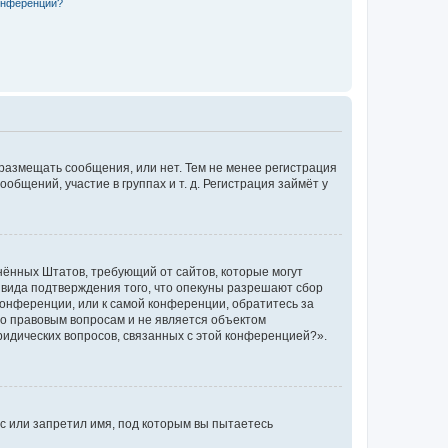
конференции?
 размещать сообщения, или нет. Тем не менее регистрация
щений, участие в группах и т. д. Регистрация займёт у
единённых Штатов, требующий от сайтов, которые могут
 вида подтверждения того, что опекуны разрешают сбор
конференции, или к самой конференции, обратитесь за
по правовым вопросам и не является объектом
ридических вопросов, связанных с этой конференцией?».
с или запретил имя, под которым вы пытаетесь