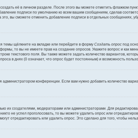
создать её в личном разделе. После этого вы можете отметить флажком пун
обавление подписи по умолчанию ко всем вашим сообщениям, сделав соотве
а это, вы сможете отменить добавление подписи в отдельных сообщениях, у
я темы щёлкните на вкладке или перейдите в форму
Создать опрос
под осно
 формы, то вы не имеете прав на создание опросов. Укажите вопрос и как ми
троке текстового поля. Вы также можете задать количество вариантов, котор
оса в днях (0 означает, что опрос будет постоянным) и возможность пользо
я администратором конференции. Если вам нужно добавить количество вари
только их создателями, модераторами или администраторами. Для редактиров
 никто не успел проголосовать, то вы можете удалить опрос или отредактиров
огут отредактировать или удалить опрос. Это сделано для того, чтобы нель