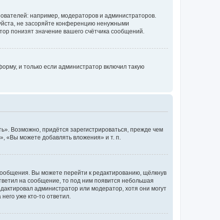
ователей: например, модераторов и администраторов.
уйста, не засоряйте конференцию ненужными
тор понизят значение вашего счётчика сообщений.
орму, и только если администратор включил такую
ь». Возможно, придётся зарегистрироваться, прежде чем
, «Вы можете добавлять вложения» и т. п.
сообщения. Вы можете перейти к редактированию, щёлкнув
ответил на сообщение, то под ним появится небольшая
редактировал администратор или модератор, хотя они могут
него уже кто-то ответил.