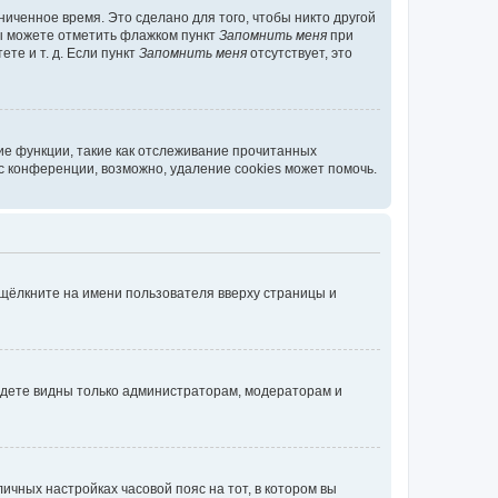
иченное время. Это сделано для того, чтобы никто другой
вы можете отметить флажком пункт
Запомнить меня
при
те и т. д. Если пункт
Запомнить меня
отсутствует, это
ие функции, такие как отслеживание прочитанных
 конференции, возможно, удаление cookies может помочь.
 щёлкните на имени пользователя вверху страницы и
будете видны только администраторам, модераторам и
личных настройках часовой пояс на тот, в котором вы