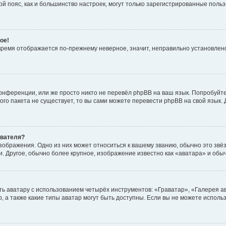
овой пояс, как и большинство настроек, могут только зарегистрированные пол
ое!
о время отображается по-прежнему неверное, значит, неправильно установле
онференции, или же просто никто не перевёл phpBB на ваш язык. Попробуйт
вого пакета не существует, то вы сами можете перевести phpBB на свой язы
ователя?
зображения. Одно из них может относиться к вашему званию, обычно это звёзд
. Другое, обычно более крупное, изображение известно как «аватара» и обы
ь аватару с использованием четырёх инструментов: «Граватар», «Галерея а
, а также какие типы аватар могут быть доступны. Если вы не можете испол