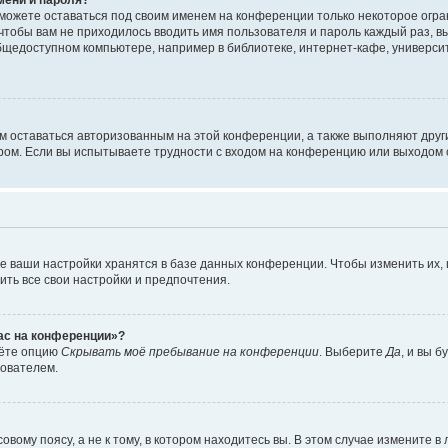
сможете оставаться под своим именем на конференции только некоторое огран
 чтобы вам не приходилось вводить имя пользователя и пароль каждый раз, 
щедоступном компьютере, например в библиотеке, интернет-кафе, университе
ам оставаться авторизованным на этой конференции, а также выполняют друг
ом. Если вы испытываете трудности с входом на конференцию или выходом с
е ваши настройки хранятся в базе данных конференции. Чтобы изменить их,
ить все свои настройки и предпочтения.
час на конференции»?
дёте опцию
Скрывать моё пребывание на конференции
. Выберите
Да
, и вы 
зователем.
вому поясу, а не к тому, в котором находитесь вы. В этом случае измените в 