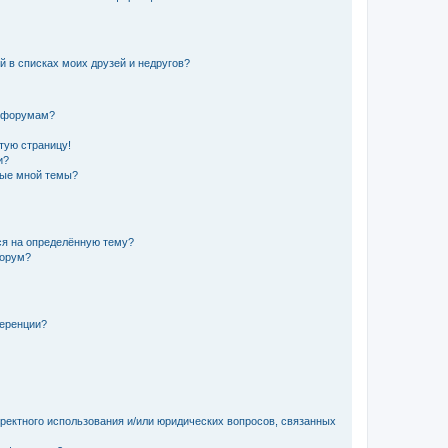
й в списках моих друзей и недругов?
и форумам?
стую страницу!
и?
ные мной темы?
ься на определённую тему?
форум?
ференции?
рректного использования и/или юридических вопросов, связанных