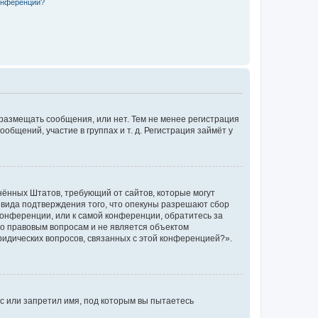
конференции?
 размещать сообщения, или нет. Тем не менее регистрация
щений, участие в группах и т. д. Регистрация займёт у
единённых Штатов, требующий от сайтов, которые могут
 вида подтверждения того, что опекуны разрешают сбор
конференции, или к самой конференции, обратитесь за
по правовым вопросам и не является объектом
ридических вопросов, связанных с этой конференцией?».
с или запретил имя, под которым вы пытаетесь