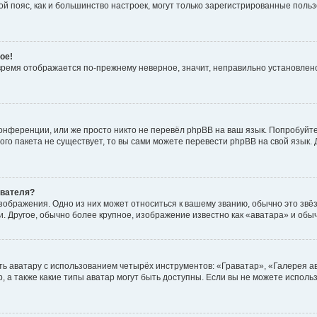
овой пояс, как и большинство настроек, могут только зарегистрированные пол
ое!
о время отображается по-прежнему неверное, значит, неправильно установле
онференции, или же просто никто не перевёл phpBB на ваш язык. Попробуйт
вого пакета не существует, то вы сами можете перевести phpBB на свой язы
ователя?
зображения. Одно из них может относиться к вашему званию, обычно это звёзд
. Другое, обычно более крупное, изображение известно как «аватара» и обы
ь аватару с использованием четырёх инструментов: «Граватар», «Галерея а
, а также какие типы аватар могут быть доступны. Если вы не можете испол