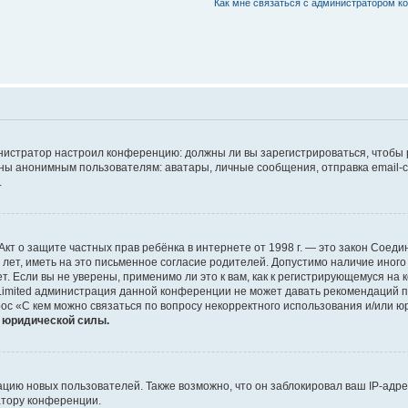
Как мне связаться с администратором 
дминистратор настроил конференцию: должны ли вы зарегистрироваться, чтобы
 анонимным пользователям: аватары, личные сообщения, отправка email-сооб
.
 или Акт о защите частных прав ребёнка в интернете от 1998 г. — это закон Со
т, иметь на это письменное согласие родителей. Допустимо наличие иного
 Если вы не уверены, применимо ли это к вам, как к регистрирующемуся на 
Limited администрация данной конференции не может давать рекомендаций 
ос «С кем можно связаться по вопросу некорректного использования и/или ю
т юридической силы.
ию новых пользователей. Также возможно, что он заблокировал ваш IP-адре
атору конференции.