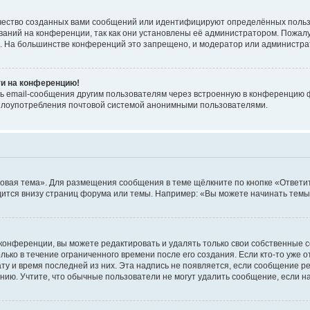
чество созданных вами сообщений или идентифицируют определённых польз
аний на конференции, так как они установлены её администратором. Пожал
е. На большинстве конференций это запрещено, и модератор или администра
ти на конференцию!
ь email-сообщения другим пользователям через встроенную в конференцию ф
ь злоупотребления почтовой системой анонимными пользователями.
овая тема». Для размещения сообщения в теме щёлкните по кнопке «Ответит
ится внизу страниц форума или темы. Например: «Вы можете начинать темы»
конференции, вы можете редактировать и удалять только свои собственные 
ько в течение ограниченного времени после его создания. Если кто-то уже 
дату и время последней из них. Эта надпись не появляется, если сообщение 
ию. Учтите, что обычные пользователи не могут удалить сообщение, если на 