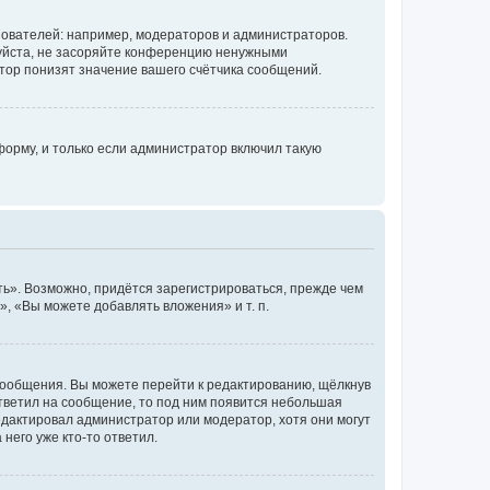
ователей: например, модераторов и администраторов.
уйста, не засоряйте конференцию ненужными
тор понизят значение вашего счётчика сообщений.
орму, и только если администратор включил такую
ь». Возможно, придётся зарегистрироваться, прежде чем
, «Вы можете добавлять вложения» и т. п.
сообщения. Вы можете перейти к редактированию, щёлкнув
ответил на сообщение, то под ним появится небольшая
редактировал администратор или модератор, хотя они могут
него уже кто-то ответил.