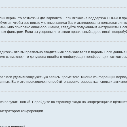
они верны, то возможны два варианта. Если включена поддержка COPPA и при 
уется, чтобы все новые учётные записи были активированы пользователями
ам было прислано email-сообщение, следуйте полученным инструкциям. Если
пам-фильтром. Если вы уверены, что ввели правильный адрес email, попробу
едитесь, что вы правильно вводите имя пользователя и пароль. Если данные
Также возможно, что допущена ошибка в конфигурации конференции, свяжитес
вал или удалил вашу учётную запись. Кроме того, многие конференции перио
ных. Если это произошло, попробуйте зарегистрироваться снова и активнее 
егко получить новый. Перейдите на страницу входа на конференцию и щёлкни
инистратором конференции.
мени и пароля?