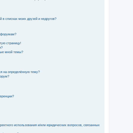
й в списках моих друзей и недругов?
и форумам?
стую страницу!
и?
ные мной темы?
ься на определённую тему?
форум?
ференции?
рректного использования и/или юридических вопросов, связанных