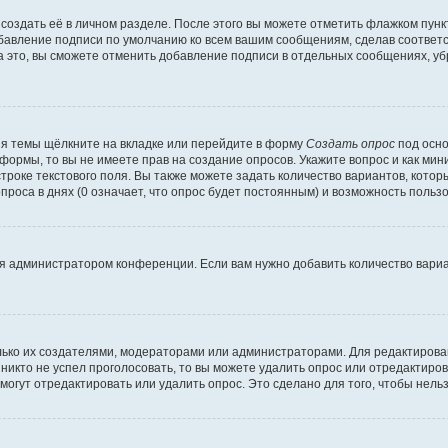
создать её в личном разделе. После этого вы можете отметить флажком пун
обавление подписи по умолчанию ко всем вашим сообщениям, сделав соотве
а это, вы сможете отменить добавление подписи в отдельных сообщениях, у
я темы щёлкните на вкладке или перейдите в форму
Создать опрос
под осно
 формы, то вы не имеете прав на создание опросов. Укажите вопрос и как ми
троке текстового поля. Вы также можете задать количество вариантов, котор
оса в днях (0 означает, что опрос будет постоянным) и возможность пользо
я администратором конференции. Если вам нужно добавить количество вари
только их создателями, модераторами или администраторами. Для редактиров
 никто не успел проголосовать, то вы можете удалить опрос или отредактиров
огут отредактировать или удалить опрос. Это сделано для того, чтобы нель