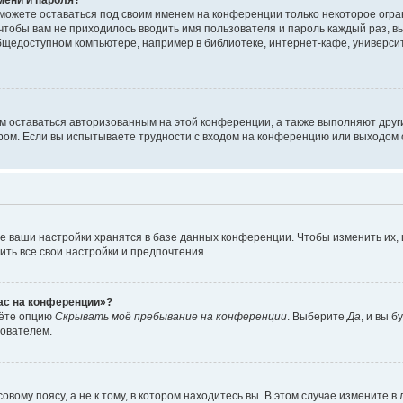
сможете оставаться под своим именем на конференции только некоторое огран
 чтобы вам не приходилось вводить имя пользователя и пароль каждый раз, 
щедоступном компьютере, например в библиотеке, интернет-кафе, университе
ам оставаться авторизованным на этой конференции, а также выполняют друг
ом. Если вы испытываете трудности с входом на конференцию или выходом с
е ваши настройки хранятся в базе данных конференции. Чтобы изменить их,
ить все свои настройки и предпочтения.
час на конференции»?
дёте опцию
Скрывать моё пребывание на конференции
. Выберите
Да
, и вы 
зователем.
вому поясу, а не к тому, в котором находитесь вы. В этом случае измените в 