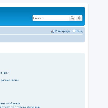
Регистрация
Вход
 в них?
 разные цвета?
чные сообщения!
 от кого-то с этой конференции!