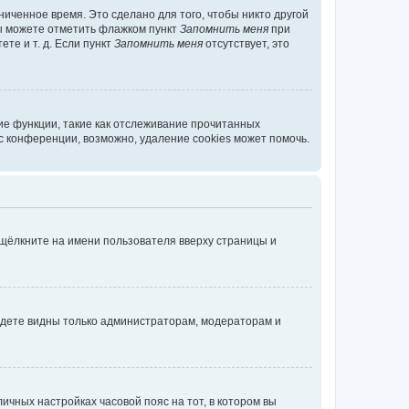
иченное время. Это сделано для того, чтобы никто другой
вы можете отметить флажком пункт
Запомнить меня
при
те и т. д. Если пункт
Запомнить меня
отсутствует, это
ие функции, такие как отслеживание прочитанных
 конференции, возможно, удаление cookies может помочь.
 щёлкните на имени пользователя вверху страницы и
будете видны только администраторам, модераторам и
личных настройках часовой пояс на тот, в котором вы