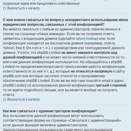
поданные идеи или предложить собственные.
Вернуться к началу
С кем можно связаться по вопросу некорректного использования и/или
юридических вопросов, связанных с этой конференцией?
Вы можете связаться с любым из администраторов, перечисленных в
списке на странице «Наша команда». Если вы не получили ответа,
свяжитесь с владельцем домена (сделайте
whois lookup
) или, если
конференция находится на бесплатном домене (например, chat.ru,
Yahoo!, free.fr, f2s.com и т. п.), с руководством или техподдержкой данного
домена. Учтите, что phpBB Limited
не имеет никакого контроля над
данной конференцией
и не может нести никакой ответственности за то,
кем и как данная конференция используется. Не обращайтесь к phpBB
Limited по юридическим вопросам (о приостановке работы конференции,
ответственности за неё и т. д.), которые
не относятся напрямую
к сайту
phpBB.com или которые частично относятся к программному
обеспечению phpBB Limited. Если же вы всё-таки пошлёте email в адрес
phpBB Limited об использовании данной конференции
третьей стороной
,
то не ждите подробного письма, или вы можете вообще не получить
ответа.
Вернуться к началу
Как мне связаться с администратором конференции?
Все пользователи данной конференции могут использовать
соответствующую форму на странице «Связаться с администрацией»,
если данная функция включена администратором.
Зарегистрированные пользователи также могут воспользоваться