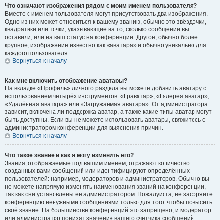
Что означают изображения рядом с моим именем пользователя?
Вместе с именем пользователя могут присутствовать два изображения.
Одно из них может относиться к вашему званию, обычно это звёздочки,
квадратики или точки, указывающие на то, сколько сообщений вы
оставили, или на ваш статус на конференции. Другое, обычно более
крупное, изображение известно как «аватара» и обычно уникально для
каждого пользователя.
Вернуться к началу
Как мне включить отображение аватары?
На вкладке «Профиль» личного раздела вы можете добавить аватару с
использованием четырёх инструментов: «Граватар», «Галерея аватар»,
«Удалённая аватара» или «Загружаемая аватара». От администратора
зависит, включена ли поддержка аватар, а также какие типы аватар могут
быть доступны. Если вы не можете использовать аватары, свяжитесь с
администратором конференции для выяснения причин.
Вернуться к началу
Что такое звание и как я могу изменить его?
Звания, отображаемые под вашим именем, отражают количество
созданных вами сообщений или идентифицируют определённых
пользователей: например, модераторов и администраторов. Обычно вы
не можете напрямую изменять наименования званий на конференции,
так как они установлены её администратором. Пожалуйста, не засоряйте
конференцию ненужными сообщениями только для того, чтобы повысить
своё звание. На большинстве конференций это запрещено, и модератор
или администратор понизят значение вашего счётчика сообщений.