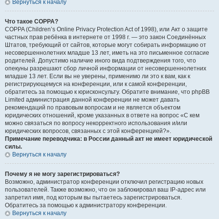
Вернуться к началу
Что такое COPPA?
COPPA (Children’s Online Privacy Protection Act of 1998), или Акт о защите
частных прав ребёнка в интернете от 1998 г. — это закон Соединённых
Штатов, требующий от сайтов, которые могут собирать информацию от
несовершеннолетних младше 13 лет, иметь на это письменное согласие
родителей. Допустимо наличие иного вида подтверждения того, что
опекуны разрешают сбор личной информации от несовершеннолетних
младше 13 лет. Если вы не уверены, применимо ли это к вам, как к
регистрирующемуся на конференции, или к самой конференции,
обратитесь за помощью к юрисконсульту. Обратите внимание, что phpBB
Limited администрация данной конференции не может давать
рекомендаций по правовым вопросам и не является объектом
юридических отношений, кроме указанных в ответе на вопрос «С кем
можно связаться по вопросу некорректного использования и/или
юридических вопросов, связанных с этой конференцией?».
Примечание переводчика: в России данный акт не имеет юридической
силы.
Вернуться к началу
Почему я не могу зарегистрироваться?
Возможно, администратор конференции отключил регистрацию новых
пользователей. Также возможно, что он заблокировал ваш IP-адрес или
запретил имя, под которым вы пытаетесь зарегистрироваться.
Обратитесь за помощью к администратору конференции.
Вернуться к началу