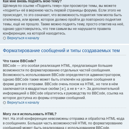
Как мне вновь поднять мою тему?
Щёлкнув по ссылке «Поднять тему» при просмотре темы, вы можете
«поднять» её в верхнюю часть первой страницы форума. Если этого не
происходит, то это означает, что возможность поднятия тем могла быть
отключена, или время, которое должно пройти до повторного поднятия
темы, ещё не прошло. Также можно поднять тему, просто ответив на неё,
однако удостоверьтесь, что тем самым вы не нарушаете правила
конференции, на которой находитесь.
Вернуться к началу
Форматирование сообщений и типы создаваемых тем
Что такое BBCode?
BBCode — это особая реализация HTML, предлагающая большие
возможности по форматированию отдельных частей сообщения.
Возможность использования BBCode определяется администратором,
однако BBCode также может быть отключён на уровне сообщения в
форме для его отправки. BBCode очень похож на HTML, но теги в нём
заключаются в квадратные скобки [ и ], а не в < и >. За дополнительной
информацией о BBCode обратитесь к руководству по BBCode, ссылка на
которое доступна из формы отправки сообщений.
Вернуться к началу
Могу ли я использовать HTML?
Нет. На этой конференции невозможны отправка и обработка HTML-кода
в сообщениях. Большая часть возможностей HTML по форматированию
сообщений может быть реализована с использованием BBCode.