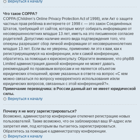
Вернуться к началу
Что такое COPPA?
COPPA (Children’s Online Privacy Protection Act of 1998), или Акт о защите
частных прав ребёнка в интернете от 1998 г. — это закон Соединённых
Штатов, требующий от сайтов, которые могут собирать информацию от
несовершеннолетних младше 13 лет, иметь на это письменное согласие
родителей. Допустимо наличие иного вида подтверждения того, что
опекуны разрешают сбор личной информации от несовершеннолетних
младше 13 лет. Если вы не уверены, применимо ли это к вам, как к
регистрирующемуся на конференции, или к самой конференции,
обратитесь за помощью к юрисконсульту. Обратите внимание, что phpBB
Limited администрация данной конференции не может давать
рекомендаций по правовым вопросам и не является объектом
юридических отношений, кроме указанных в ответе на вопрос «С кем
можно связаться по вопросу некорректного использования и/или
юридических вопросов, связанных с этой конференцией?».
Примечание переводчика: в России данный акт не имеет юридической
силы.
Вернуться к началу
Почему я не могу зарегистрироваться?
Возможно, администратор конференции отключил регистрацию новых
пользователей. Также возможно, что он заблокировал ваш IP-адрес или
запретил имя, под которым вы пытаетесь зарегистрироваться.
Обратитесь за помощью к администратору конференции.
Вернуться к началу