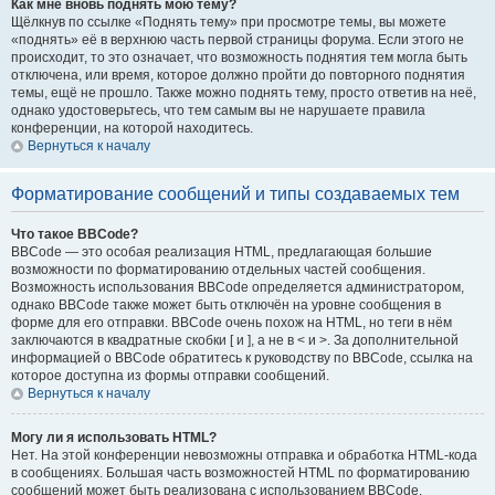
Как мне вновь поднять мою тему?
Щёлкнув по ссылке «Поднять тему» при просмотре темы, вы можете
«поднять» её в верхнюю часть первой страницы форума. Если этого не
происходит, то это означает, что возможность поднятия тем могла быть
отключена, или время, которое должно пройти до повторного поднятия
темы, ещё не прошло. Также можно поднять тему, просто ответив на неё,
однако удостоверьтесь, что тем самым вы не нарушаете правила
конференции, на которой находитесь.
Вернуться к началу
Форматирование сообщений и типы создаваемых тем
Что такое BBCode?
BBCode — это особая реализация HTML, предлагающая большие
возможности по форматированию отдельных частей сообщения.
Возможность использования BBCode определяется администратором,
однако BBCode также может быть отключён на уровне сообщения в
форме для его отправки. BBCode очень похож на HTML, но теги в нём
заключаются в квадратные скобки [ и ], а не в < и >. За дополнительной
информацией о BBCode обратитесь к руководству по BBCode, ссылка на
которое доступна из формы отправки сообщений.
Вернуться к началу
Могу ли я использовать HTML?
Нет. На этой конференции невозможны отправка и обработка HTML-кода
в сообщениях. Большая часть возможностей HTML по форматированию
сообщений может быть реализована с использованием BBCode.