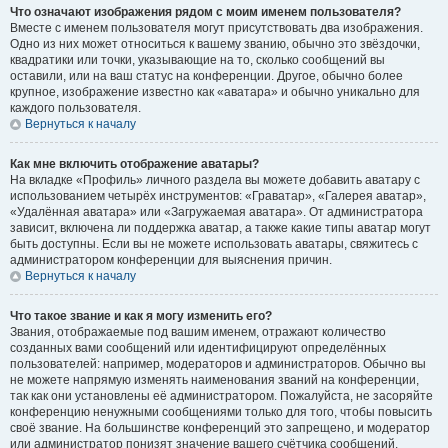
Что означают изображения рядом с моим именем пользователя?
Вместе с именем пользователя могут присутствовать два изображения.
Одно из них может относиться к вашему званию, обычно это звёздочки,
квадратики или точки, указывающие на то, сколько сообщений вы
оставили, или на ваш статус на конференции. Другое, обычно более
крупное, изображение известно как «аватара» и обычно уникально для
каждого пользователя.
Вернуться к началу
Как мне включить отображение аватары?
На вкладке «Профиль» личного раздела вы можете добавить аватару с
использованием четырёх инструментов: «Граватар», «Галерея аватар»,
«Удалённая аватара» или «Загружаемая аватара». От администратора
зависит, включена ли поддержка аватар, а также какие типы аватар могут
быть доступны. Если вы не можете использовать аватары, свяжитесь с
администратором конференции для выяснения причин.
Вернуться к началу
Что такое звание и как я могу изменить его?
Звания, отображаемые под вашим именем, отражают количество
созданных вами сообщений или идентифицируют определённых
пользователей: например, модераторов и администраторов. Обычно вы
не можете напрямую изменять наименования званий на конференции,
так как они установлены её администратором. Пожалуйста, не засоряйте
конференцию ненужными сообщениями только для того, чтобы повысить
своё звание. На большинстве конференций это запрещено, и модератор
или администратор понизят значение вашего счётчика сообщений.