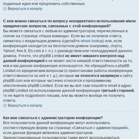
поданные идеи или предложить собственные.
Вернуться к началу
С кем можно связаться по вопросу некорректного использования и/или
юридических вопросов, связанных с этой конференцией?
Вы можете связаться с любым из администраторов, перечисленных в
списке на странице «Наша команда». Если вы не получили ответа,
свяжитесь с владельцем домена (сделайте
whois lookup
) или, если
конференция находится на бесплатном домене (например, chat.ru,
Yahoo!, free.fr, f2s.com и т. п.), с руководством или техподдержкой данного
домена. Учтите, что phpBB Limited
не имеет никакого контроля над
данной конференцией
и не может нести никакой ответственности за то,
кем и как данная конференция используется. Не обращайтесь к phpBB
Limited по юридическим вопросам (о приостановке работы конференции,
ответственности за неё и т. д.), которые
не относятся напрямую
к сайту
phpBB.com или которые частично относятся к программному
обеспечению phpBB Limited. Если же вы всё-таки пошлёте email в адрес
phpBB Limited об использовании данной конференции
третьей стороной
,
то не ждите подробного письма, или вы можете вообще не получить
ответа.
Вернуться к началу
Как мне связаться с администратором конференции?
Все пользователи данной конференции могут использовать
соответствующую форму на странице «Связаться с администрацией»,
если данная функция включена администратором.
Зарегистрированные пользователи также могут воспользоваться