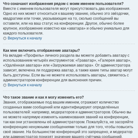
Что означают изображения рядом с моим именем пользователя?
Вместе с именем пользователя могут присутствовать два изображения.
Одно из них может относиться к вашему званию, обычно это звёздочки,
квадратики или точки, указывающие на то, сколько сообщений вы
оставили, или на ваш статус на конференции. Другое, обычно более
крупное, изображение известно как «аватара» и обычно уникально для
каждого пользователя.
Вернуться к началу
Как мне включить отображение аватары?
На вкладке «Профиль» личного раздела вы можете добавить аватару с
использованием четырёх инструментов: «Граватар», «Галерея аватар»,
«Удалённая аватара» или «Загружаемая аватара». От администратора
зависит, включена ли поддержка аватар, а также какие типы аватар могут
быть доступны. Если вы не можете использовать аватары, свяжитесь с
администратором конференции для выяснения причин.
Вернуться к началу
Что такое звание и как я могу изменить его?
Звания, отображаемые под вашим именем, отражают количество
созданных вами сообщений или идентифицируют определённых
пользователей: например, модераторов и администраторов. Обычно вы
не можете напрямую изменять наименования званий на конференции,
так как они установлены её администратором. Пожалуйста, не засоряйте
конференцию ненужными сообщениями только для того, чтобы повысить
своё звание. На большинстве конференций это запрещено, и модератор
или администратор понизят значение вашего счётчика сообщений.