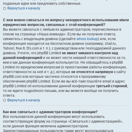
поданные идеи или предложить собственные.
Вернуться к началу
С кем можно связаться по вопросу некорректного использования и/или
юридических вопросов, связанных с этой конференцией?
Вы можете связаться с любым из администраторов, перечисленных в
списке на странице «Наша команда». Если вы не получили ответа,
свяжитесь с владельцем домена (сделайте
whois lookup
) или, если
конференция находится на бесплатном домене (например, chat.ru,
Yahoo!, free.fr, f2s.com и т. п.), с руководством или техподдержкой данного
домена. Учтите, что phpBB Limited
не имеет никакого контроля над
данной конференцией
и не может нести никакой ответственности за то,
кем и как данная конференция используется. Не обращайтесь к phpBB
Limited по юридическим вопросам (о приостановке работы конференции,
ответственности за неё и т. д.), которые
не относятся напрямую
к сайту
phpBB.com или которые частично относятся к программному
обеспечению phpBB Limited. Если же вы всё-таки пошлёте email в адрес
phpBB Limited об использовании данной конференции
третьей стороной
,
то не ждите подробного письма, или вы можете вообще не получить
ответа.
Вернуться к началу
Как мне связаться с администратором конференции?
Все пользователи данной конференции могут использовать
соответствующую форму на странице «Связаться с администрацией»,
если данная функция включена администратором.
Зарегистрированные пользователи также могут воспользоваться