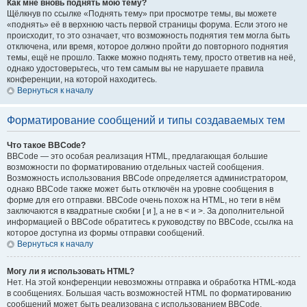
Как мне вновь поднять мою тему?
Щёлкнув по ссылке «Поднять тему» при просмотре темы, вы можете
«поднять» её в верхнюю часть первой страницы форума. Если этого не
происходит, то это означает, что возможность поднятия тем могла быть
отключена, или время, которое должно пройти до повторного поднятия
темы, ещё не прошло. Также можно поднять тему, просто ответив на неё,
однако удостоверьтесь, что тем самым вы не нарушаете правила
конференции, на которой находитесь.
Вернуться к началу
Форматирование сообщений и типы создаваемых тем
Что такое BBCode?
BBCode — это особая реализация HTML, предлагающая большие
возможности по форматированию отдельных частей сообщения.
Возможность использования BBCode определяется администратором,
однако BBCode также может быть отключён на уровне сообщения в
форме для его отправки. BBCode очень похож на HTML, но теги в нём
заключаются в квадратные скобки [ и ], а не в < и >. За дополнительной
информацией о BBCode обратитесь к руководству по BBCode, ссылка на
которое доступна из формы отправки сообщений.
Вернуться к началу
Могу ли я использовать HTML?
Нет. На этой конференции невозможны отправка и обработка HTML-кода
в сообщениях. Большая часть возможностей HTML по форматированию
сообщений может быть реализована с использованием BBCode.