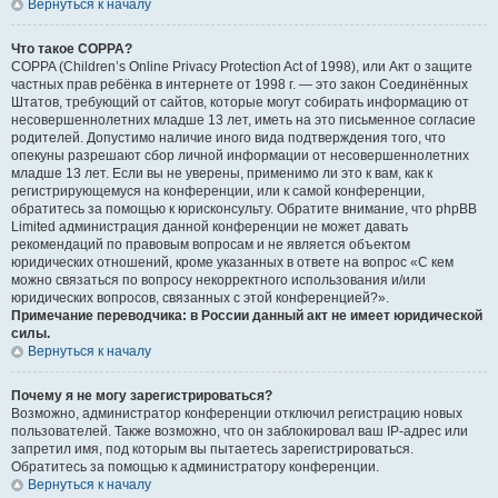
Вернуться к началу
Что такое COPPA?
COPPA (Children’s Online Privacy Protection Act of 1998), или Акт о защите
частных прав ребёнка в интернете от 1998 г. — это закон Соединённых
Штатов, требующий от сайтов, которые могут собирать информацию от
несовершеннолетних младше 13 лет, иметь на это письменное согласие
родителей. Допустимо наличие иного вида подтверждения того, что
опекуны разрешают сбор личной информации от несовершеннолетних
младше 13 лет. Если вы не уверены, применимо ли это к вам, как к
регистрирующемуся на конференции, или к самой конференции,
обратитесь за помощью к юрисконсульту. Обратите внимание, что phpBB
Limited администрация данной конференции не может давать
рекомендаций по правовым вопросам и не является объектом
юридических отношений, кроме указанных в ответе на вопрос «С кем
можно связаться по вопросу некорректного использования и/или
юридических вопросов, связанных с этой конференцией?».
Примечание переводчика: в России данный акт не имеет юридической
силы.
Вернуться к началу
Почему я не могу зарегистрироваться?
Возможно, администратор конференции отключил регистрацию новых
пользователей. Также возможно, что он заблокировал ваш IP-адрес или
запретил имя, под которым вы пытаетесь зарегистрироваться.
Обратитесь за помощью к администратору конференции.
Вернуться к началу