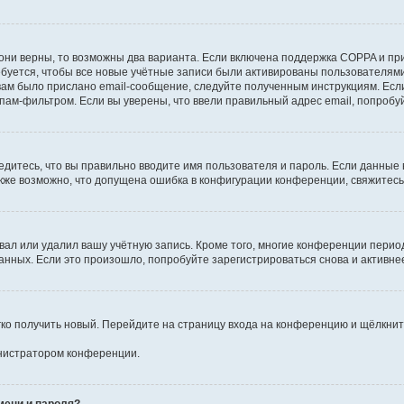
они верны, то возможны два варианта. Если включена поддержка COPPA и при 
уется, чтобы все новые учётные записи были активированы пользователями
ам было прислано email-сообщение, следуйте полученным инструкциям. Если
пам-фильтром. Если вы уверены, что ввели правильный адрес email, попробу
едитесь, что вы правильно вводите имя пользователя и пароль. Если данные
Также возможно, что допущена ошибка в конфигурации конференции, свяжитес
вал или удалил вашу учётную запись. Кроме того, многие конференции перио
ных. Если это произошло, попробуйте зарегистрироваться снова и активнее 
егко получить новый. Перейдите на страницу входа на конференцию и щёлкни
инистратором конференции.
мени и пароля?