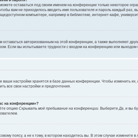
сможете оставаться под своим именем на конференции только некоторое огран
 чтобы вам не приходилось вводить имя пользователя и пароль каждый раз, 
щедоступном компьютере, например в библиотеке, интернет-кафе, университе
ам оставаться авторизованным на этой конференции, а также выполняют друг
ом. Если вы испытываете трудности с входом на конференцию или выходом с
е ваши настройки хранятся в базе данных конференции. Чтобы изменить их,
ить все свои настройки и предпочтения.
час на конференции»?
дёте опцию
Скрывать моё пребывание на конференции
. Выберите
Да
, и вы 
зователем.
вому поясу, а не к тому, в котором находитесь вы. В этом случае измените в 