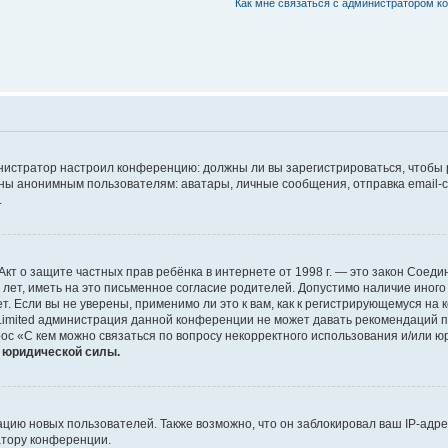
Как мне связаться с администратором 
дминистратор настроил конференцию: должны ли вы зарегистрироваться, чтобы
 анонимным пользователям: аватары, личные сообщения, отправка email-сооб
.
 или Акт о защите частных прав ребёнка в интернете от 1998 г. — это закон Со
т, иметь на это письменное согласие родителей. Допустимо наличие иного
 Если вы не уверены, применимо ли это к вам, как к регистрирующемуся на 
Limited администрация данной конференции не может давать рекомендаций 
ос «С кем можно связаться по вопросу некорректного использования и/или ю
т юридической силы.
ию новых пользователей. Также возможно, что он заблокировал ваш IP-адре
атору конференции.