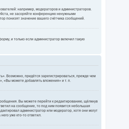
ователей: например, модераторов и администраторов.
уйста, не засоряйте конференцию ненужными
тор понизят значение вашего счётчика сообщений.
орму, и только если администратор включил такую
ь». Возможно, придётся зарегистрироваться, прежде чем
, «Вы можете добавлять вложения» и т. п.
сообщения. Вы можете перейти к редактированию, щёлкнув
ответил на сообщение, то под ним появится небольшая
редактировал администратор или модератор, хотя они могут
него уже кто-то ответил.