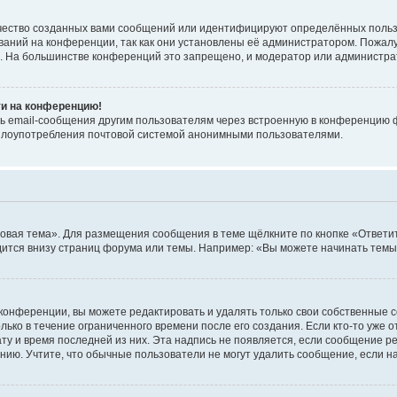
чество созданных вами сообщений или идентифицируют определённых польз
аний на конференции, так как они установлены её администратором. Пожал
е. На большинстве конференций это запрещено, и модератор или администра
ти на конференцию!
ь email-сообщения другим пользователям через встроенную в конференцию ф
ь злоупотребления почтовой системой анонимными пользователями.
овая тема». Для размещения сообщения в теме щёлкните по кнопке «Ответит
ится внизу страниц форума или темы. Например: «Вы можете начинать темы»
конференции, вы можете редактировать и удалять только свои собственные 
ько в течение ограниченного времени после его создания. Если кто-то уже 
дату и время последней из них. Эта надпись не появляется, если сообщение 
ию. Учтите, что обычные пользователи не могут удалить сообщение, если на 