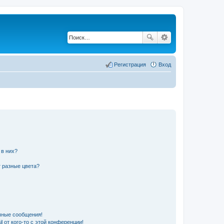
Регистрация
Вход
 в них?
 разные цвета?
чные сообщения!
 от кого-то с этой конференции!