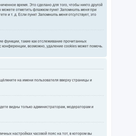
иченное время. Это сделано для того, чтобы никто другой
вы можете отметить флажком пункт
Запомнить меня
при
те и т. д. Если пункт
Запомнить меня
отсутствует, это
ие функции, такие как отслеживание прочитанных
 конференции, возможно, удаление cookies может помочь.
 щёлкните на имени пользователя вверху страницы и
будете видны только администраторам, модераторам и
личных настройках часовой пояс на тот, в котором вы