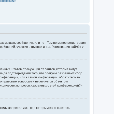
конференции?
 размещать сообщения, или нет. Тем не менее регистрация
щений, участие в группах и т. д. Регистрация займёт у
единённых Штатов, требующий от сайтов, которые могут
 вида подтверждения того, что опекуны разрешают сбор
конференции, или к самой конференции, обратитесь за
по правовым вопросам и не является объектом
ридических вопросов, связанных с этой конференцией?».
с или запретил имя, под которым вы пытаетесь