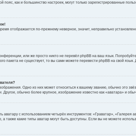
овой пояс, как и большинство настроек, могут только зарегистрированные пол
ое!
о время отображается по-прежнему неверное, значит, неправильно установле
онференции, или же просто никто не перевёл phpBB на ваш язык. Попробуйт
вого пакета не существует, то вы сами можете перевести phpBB на свой язы
ователя?
зображения. Одно из них может относиться к вашему званию, обычно это звёзд
. Другое, обычно более крупное, изображение известно как «аватара» и обы
ь аватару с использованием четырёх инструментов: «Граватар», «Галерея а
, а также какие типы аватар могут быть доступны. Если вы не можете испол