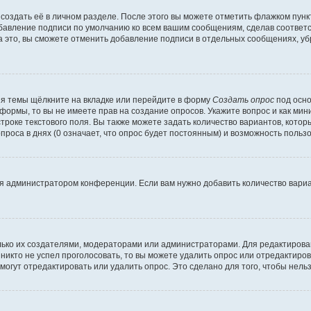
создать её в личном разделе. После этого вы можете отметить флажком пун
обавление подписи по умолчанию ко всем вашим сообщениям, сделав соотве
а это, вы сможете отменить добавление подписи в отдельных сообщениях, у
я темы щёлкните на вкладке или перейдите в форму
Создать опрос
под осно
 формы, то вы не имеете прав на создание опросов. Укажите вопрос и как ми
троке текстового поля. Вы также можете задать количество вариантов, котор
оса в днях (0 означает, что опрос будет постоянным) и возможность пользо
я администратором конференции. Если вам нужно добавить количество вари
только их создателями, модераторами или администраторами. Для редактиров
 никто не успел проголосовать, то вы можете удалить опрос или отредактиров
огут отредактировать или удалить опрос. Это сделано для того, чтобы нель