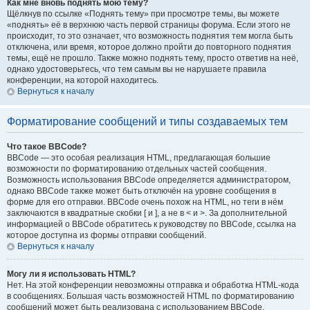
Как мне вновь поднять мою тему?
Щёлкнув по ссылке «Поднять тему» при просмотре темы, вы можете
«поднять» её в верхнюю часть первой страницы форума. Если этого не
происходит, то это означает, что возможность поднятия тем могла быть
отключена, или время, которое должно пройти до повторного поднятия
темы, ещё не прошло. Также можно поднять тему, просто ответив на неё,
однако удостоверьтесь, что тем самым вы не нарушаете правила
конференции, на которой находитесь.
Вернуться к началу
Форматирование сообщений и типы создаваемых тем
Что такое BBCode?
BBCode — это особая реализация HTML, предлагающая большие
возможности по форматированию отдельных частей сообщения.
Возможность использования BBCode определяется администратором,
однако BBCode также может быть отключён на уровне сообщения в
форме для его отправки. BBCode очень похож на HTML, но теги в нём
заключаются в квадратные скобки [ и ], а не в < и >. За дополнительной
информацией о BBCode обратитесь к руководству по BBCode, ссылка на
которое доступна из формы отправки сообщений.
Вернуться к началу
Могу ли я использовать HTML?
Нет. На этой конференции невозможны отправка и обработка HTML-кода
в сообщениях. Большая часть возможностей HTML по форматированию
сообщений может быть реализована с использованием BBCode.