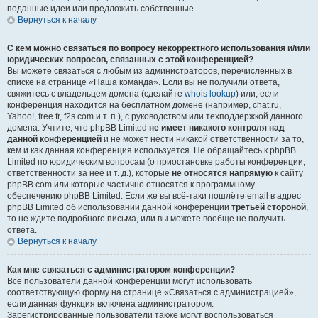
поданные идеи или предложить собственные.
Вернуться к началу
С кем можно связаться по вопросу некорректного использования и/или
юридических вопросов, связанных с этой конференцией?
Вы можете связаться с любым из администраторов, перечисленных в
списке на странице «Наша команда». Если вы не получили ответа,
свяжитесь с владельцем домена (сделайте
whois lookup
) или, если
конференция находится на бесплатном домене (например, chat.ru,
Yahoo!, free.fr, f2s.com и т. п.), с руководством или техподдержкой данного
домена. Учтите, что phpBB Limited
не имеет никакого контроля над
данной конференцией
и не может нести никакой ответственности за то,
кем и как данная конференция используется. Не обращайтесь к phpBB
Limited по юридическим вопросам (о приостановке работы конференции,
ответственности за неё и т. д.), которые
не относятся напрямую
к сайту
phpBB.com или которые частично относятся к программному
обеспечению phpBB Limited. Если же вы всё-таки пошлёте email в адрес
phpBB Limited об использовании данной конференции
третьей стороной
,
то не ждите подробного письма, или вы можете вообще не получить
ответа.
Вернуться к началу
Как мне связаться с администратором конференции?
Все пользователи данной конференции могут использовать
соответствующую форму на странице «Связаться с администрацией»,
если данная функция включена администратором.
Зарегистрированные пользователи также могут воспользоваться