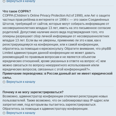
Вернуться к началу
Что такое COPPA?
COPPA (Children’s Online Privacy Protection Act of 1998), или Акт о защите
частных прав ребёнка в интернете от 1998 г. — это закон Соединённых
Штатов, требующий от сайтов, которые могут собирать информацию от
несовершеннолетних младше 13 лет, иметь на это письменное согласие
родителей. Допустимо наличие иного вида подтверждения того, что
опекуны разрешают сбор личной информации от несовершеннолетних
младше 13 лет. Если вы не уверены, применимо ли это к вам, как к
регистрирующемуся на конференции, или к самой конференции,
обратитесь за помощью к юрисконсульту. Обратите внимание, что phpBB
Limited администрация данной конференции не может давать
рекомендаций по правовым вопросам и не является объектом
юридических отношений, кроме указанных в ответе на вопрос «С кем
можно связаться по вопросу некорректного использования и/или
юридических вопросов, связанных с этой конференцией?».
Примечание переводчика: в России данный акт не имеет юридической
силы.
Вернуться к началу
Почему я не могу зарегистрироваться?
Возможно, администратор конференции отключил регистрацию новых
пользователей. Также возможно, что он заблокировал ваш IP-адрес или
запретил имя, под которым вы пытаетесь зарегистрироваться.
Обратитесь за помощью к администратору конференции.
Вернуться к началу