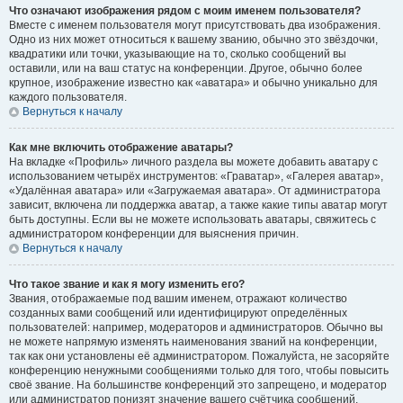
Что означают изображения рядом с моим именем пользователя?
Вместе с именем пользователя могут присутствовать два изображения.
Одно из них может относиться к вашему званию, обычно это звёздочки,
квадратики или точки, указывающие на то, сколько сообщений вы
оставили, или на ваш статус на конференции. Другое, обычно более
крупное, изображение известно как «аватара» и обычно уникально для
каждого пользователя.
Вернуться к началу
Как мне включить отображение аватары?
На вкладке «Профиль» личного раздела вы можете добавить аватару с
использованием четырёх инструментов: «Граватар», «Галерея аватар»,
«Удалённая аватара» или «Загружаемая аватара». От администратора
зависит, включена ли поддержка аватар, а также какие типы аватар могут
быть доступны. Если вы не можете использовать аватары, свяжитесь с
администратором конференции для выяснения причин.
Вернуться к началу
Что такое звание и как я могу изменить его?
Звания, отображаемые под вашим именем, отражают количество
созданных вами сообщений или идентифицируют определённых
пользователей: например, модераторов и администраторов. Обычно вы
не можете напрямую изменять наименования званий на конференции,
так как они установлены её администратором. Пожалуйста, не засоряйте
конференцию ненужными сообщениями только для того, чтобы повысить
своё звание. На большинстве конференций это запрещено, и модератор
или администратор понизят значение вашего счётчика сообщений.