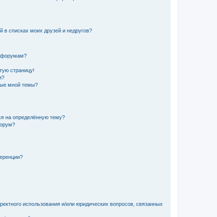
й в списках моих друзей и недругов?
и форумам?
стую страницу!
и?
ные мной темы?
ься на определённую тему?
форум?
ференции?
рректного использования и/или юридических вопросов, связанных