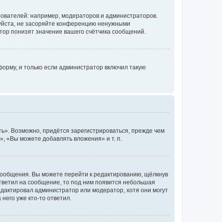
ователей: например, модераторов и администраторов.
уйста, не засоряйте конференцию ненужными
тор понизят значение вашего счётчика сообщений.
орму, и только если администратор включил такую
ь». Возможно, придётся зарегистрироваться, прежде чем
, «Вы можете добавлять вложения» и т. п.
сообщения. Вы можете перейти к редактированию, щёлкнув
ответил на сообщение, то под ним появится небольшая
редактировал администратор или модератор, хотя они могут
него уже кто-то ответил.