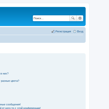
Регистрация
Вход
 в них?
 разные цвета?
чные сообщения!
 от кого-то с этой конференции!