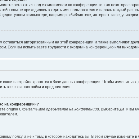
сможете оставаться под своим именем на конференции только некоторое огран
 чтобы вам не приходилось вводить имя пользователя и пароль каждый раз, 
щедоступном компьютере, например в библиотеке, интернет-кафе, университе
ам оставаться авторизованным на этой конференции, а также выполняют друг
ом. Если вы испытываете трудности с входом на конференцию или выходом с
е ваши настройки хранятся в базе данных конференции. Чтобы изменить их,
ить все свои настройки и предпочтения.
час на конференции»?
дёте опцию
Скрывать моё пребывание на конференции
. Выберите
Да
, и вы 
зователем.
вому поясу, а не к тому, в котором находитесь вы. В этом случае измените в 