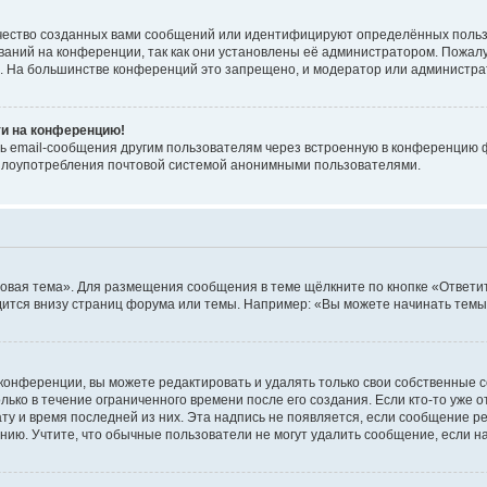
чество созданных вами сообщений или идентифицируют определённых польз
аний на конференции, так как они установлены её администратором. Пожал
е. На большинстве конференций это запрещено, и модератор или администра
ти на конференцию!
ь email-сообщения другим пользователям через встроенную в конференцию ф
ь злоупотребления почтовой системой анонимными пользователями.
овая тема». Для размещения сообщения в теме щёлкните по кнопке «Ответит
ится внизу страниц форума или темы. Например: «Вы можете начинать темы»
конференции, вы можете редактировать и удалять только свои собственные 
ько в течение ограниченного времени после его создания. Если кто-то уже 
дату и время последней из них. Эта надпись не появляется, если сообщение 
ию. Учтите, что обычные пользователи не могут удалить сообщение, если на 