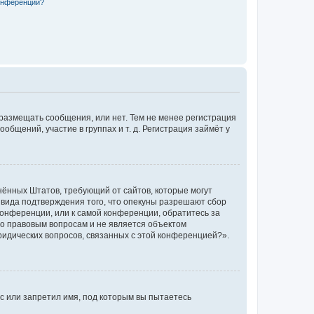
конференции?
 размещать сообщения, или нет. Тем не менее регистрация
щений, участие в группах и т. д. Регистрация займёт у
единённых Штатов, требующий от сайтов, которые могут
 вида подтверждения того, что опекуны разрешают сбор
конференции, или к самой конференции, обратитесь за
по правовым вопросам и не является объектом
ридических вопросов, связанных с этой конференцией?».
с или запретил имя, под которым вы пытаетесь