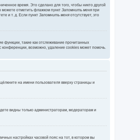
иченное время. Это сделано для того, чтобы никто другой
вы можете отметить флажком пункт
Запомнить меня
при
те и т. д. Если пункт
Запомнить меня
отсутствует, это
ие функции, такие как отслеживание прочитанных
 конференции, возможно, удаление cookies может помочь.
 щёлкните на имени пользователя вверху страницы и
будете видны только администраторам, модераторам и
личных настройках часовой пояс на тот, в котором вы