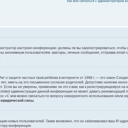
Как мне связаться с администратором 
дминистратор настроил конференцию: должны ли вы зарегистрироваться, чтобы
 анонимным пользователям: аватары, личные сообщения, отправка email-сооб
.
 или Акт о защите частных прав ребёнка в интернете от 1998 г. — это закон Со
т, иметь на это письменное согласие родителей. Допустимо наличие иного
 Если вы не уверены, применимо ли это к вам, как к регистрирующемуся на 
Limited администрация данной конференции не может давать рекомендаций 
ос «С кем можно связаться по вопросу некорректного использования и/или ю
т юридической силы.
ию новых пользователей. Также возможно, что он заблокировал ваш IP-адре
атору конференции.