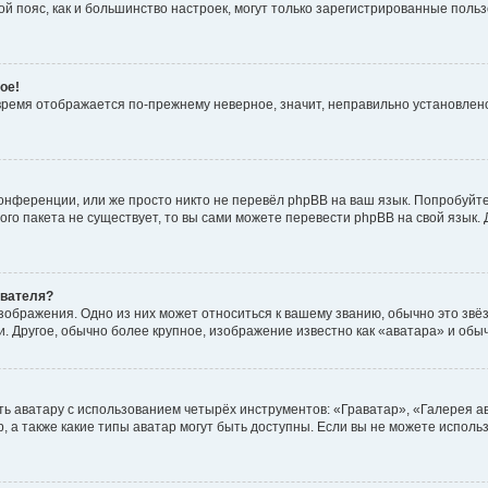
овой пояс, как и большинство настроек, могут только зарегистрированные пол
ое!
о время отображается по-прежнему неверное, значит, неправильно установле
онференции, или же просто никто не перевёл phpBB на ваш язык. Попробуйт
вого пакета не существует, то вы сами можете перевести phpBB на свой язы
ователя?
зображения. Одно из них может относиться к вашему званию, обычно это звёзд
. Другое, обычно более крупное, изображение известно как «аватара» и обы
ь аватару с использованием четырёх инструментов: «Граватар», «Галерея а
, а также какие типы аватар могут быть доступны. Если вы не можете испол