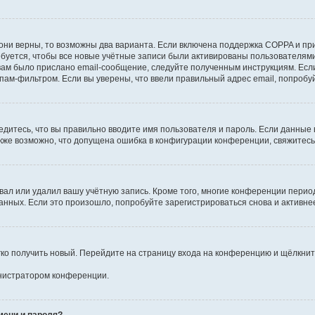
они верны, то возможны два варианта. Если включена поддержка COPPA и при 
уется, чтобы все новые учётные записи были активированы пользователями
ам было прислано email-сообщение, следуйте полученным инструкциям. Если
пам-фильтром. Если вы уверены, что ввели правильный адрес email, попробу
едитесь, что вы правильно вводите имя пользователя и пароль. Если данные
Также возможно, что допущена ошибка в конфигурации конференции, свяжитес
вал или удалил вашу учётную запись. Кроме того, многие конференции перио
ных. Если это произошло, попробуйте зарегистрироваться снова и активнее 
егко получить новый. Перейдите на страницу входа на конференцию и щёлкни
инистратором конференции.
мени и пароля?