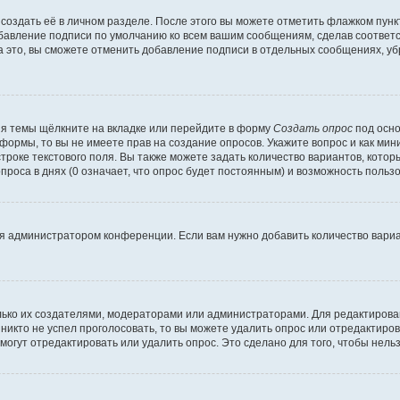
создать её в личном разделе. После этого вы можете отметить флажком пун
обавление подписи по умолчанию ко всем вашим сообщениям, сделав соотве
а это, вы сможете отменить добавление подписи в отдельных сообщениях, у
я темы щёлкните на вкладке или перейдите в форму
Создать опрос
под осно
 формы, то вы не имеете прав на создание опросов. Укажите вопрос и как ми
троке текстового поля. Вы также можете задать количество вариантов, котор
оса в днях (0 означает, что опрос будет постоянным) и возможность пользо
я администратором конференции. Если вам нужно добавить количество вари
только их создателями, модераторами или администраторами. Для редактиров
 никто не успел проголосовать, то вы можете удалить опрос или отредактиров
огут отредактировать или удалить опрос. Это сделано для того, чтобы нель