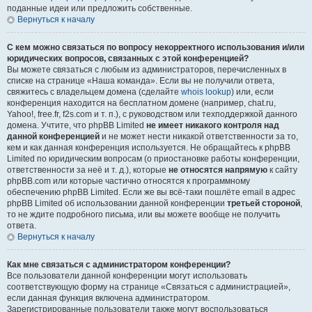
поданные идеи или предложить собственные.
Вернуться к началу
С кем можно связаться по вопросу некорректного использования и/или
юридических вопросов, связанных с этой конференцией?
Вы можете связаться с любым из администраторов, перечисленных в
списке на странице «Наша команда». Если вы не получили ответа,
свяжитесь с владельцем домена (сделайте
whois lookup
) или, если
конференция находится на бесплатном домене (например, chat.ru,
Yahoo!, free.fr, f2s.com и т. п.), с руководством или техподдержкой данного
домена. Учтите, что phpBB Limited
не имеет никакого контроля над
данной конференцией
и не может нести никакой ответственности за то,
кем и как данная конференция используется. Не обращайтесь к phpBB
Limited по юридическим вопросам (о приостановке работы конференции,
ответственности за неё и т. д.), которые
не относятся напрямую
к сайту
phpBB.com или которые частично относятся к программному
обеспечению phpBB Limited. Если же вы всё-таки пошлёте email в адрес
phpBB Limited об использовании данной конференции
третьей стороной
,
то не ждите подробного письма, или вы можете вообще не получить
ответа.
Вернуться к началу
Как мне связаться с администратором конференции?
Все пользователи данной конференции могут использовать
соответствующую форму на странице «Связаться с администрацией»,
если данная функция включена администратором.
Зарегистрированные пользователи также могут воспользоваться