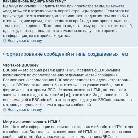
Как мне вновь поднять мою тему?
Щёлкнув по ссылке «Поднять тему» при просмотре темы, вы можете
«поднять» её в верхнюю часть первой страницы форума. Если этого не
происходит, то это означает, что возможность поднятия тем могла быть
отключена, или время, которое должно пройти до повторного поднятия
темы, ещё не прошло. Также можно поднять тему, просто ответив на неё,
однако удостоверьтесь, что тем самым вы не нарушаете правила
конференции, на которой находитесь.
Вернуться к началу
Форматирование сообщений и типы создаваемых тем
Что такое BBCode?
BBCode — это особая реализация HTML, предлагающая большие
возможности по форматированию отдельных частей сообщения.
Возможность использования BBCode определяется администратором,
однако BBCode также может быть отключён на уровне сообщения в
форме для его отправки. BBCode очень похож на HTML, но теги в нём
заключаются в квадратные скобки [ и ], а не в < и >. За дополнительной
информацией о BBCode обратитесь к руководству по BBCode, ссылка на
которое доступна из формы отправки сообщений.
Вернуться к началу
Могу ли я использовать HTML?
Нет. На этой конференции невозможны отправка и обработка HTML-кода
в сообщениях. Большая часть возможностей HTML по форматированию
сообщений может быть реализована с использованием BBCode.