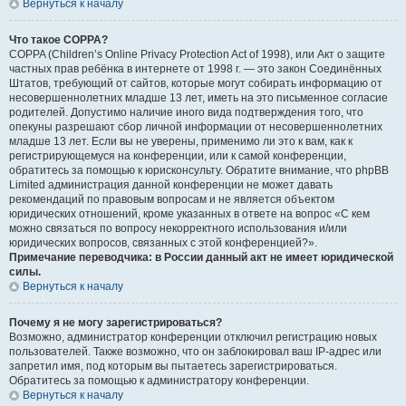
Вернуться к началу
Что такое COPPA?
COPPA (Children’s Online Privacy Protection Act of 1998), или Акт о защите
частных прав ребёнка в интернете от 1998 г. — это закон Соединённых
Штатов, требующий от сайтов, которые могут собирать информацию от
несовершеннолетних младше 13 лет, иметь на это письменное согласие
родителей. Допустимо наличие иного вида подтверждения того, что
опекуны разрешают сбор личной информации от несовершеннолетних
младше 13 лет. Если вы не уверены, применимо ли это к вам, как к
регистрирующемуся на конференции, или к самой конференции,
обратитесь за помощью к юрисконсульту. Обратите внимание, что phpBB
Limited администрация данной конференции не может давать
рекомендаций по правовым вопросам и не является объектом
юридических отношений, кроме указанных в ответе на вопрос «С кем
можно связаться по вопросу некорректного использования и/или
юридических вопросов, связанных с этой конференцией?».
Примечание переводчика: в России данный акт не имеет юридической
силы.
Вернуться к началу
Почему я не могу зарегистрироваться?
Возможно, администратор конференции отключил регистрацию новых
пользователей. Также возможно, что он заблокировал ваш IP-адрес или
запретил имя, под которым вы пытаетесь зарегистрироваться.
Обратитесь за помощью к администратору конференции.
Вернуться к началу