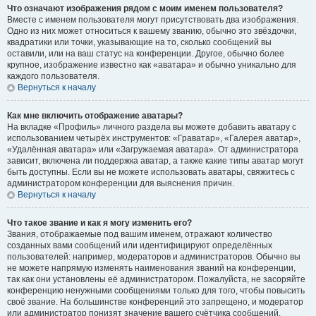
Что означают изображения рядом с моим именем пользователя?
Вместе с именем пользователя могут присутствовать два изображения.
Одно из них может относиться к вашему званию, обычно это звёздочки,
квадратики или точки, указывающие на то, сколько сообщений вы
оставили, или на ваш статус на конференции. Другое, обычно более
крупное, изображение известно как «аватара» и обычно уникально для
каждого пользователя.
Вернуться к началу
Как мне включить отображение аватары?
На вкладке «Профиль» личного раздела вы можете добавить аватару с
использованием четырёх инструментов: «Граватар», «Галерея аватар»,
«Удалённая аватара» или «Загружаемая аватара». От администратора
зависит, включена ли поддержка аватар, а также какие типы аватар могут
быть доступны. Если вы не можете использовать аватары, свяжитесь с
администратором конференции для выяснения причин.
Вернуться к началу
Что такое звание и как я могу изменить его?
Звания, отображаемые под вашим именем, отражают количество
созданных вами сообщений или идентифицируют определённых
пользователей: например, модераторов и администраторов. Обычно вы
не можете напрямую изменять наименования званий на конференции,
так как они установлены её администратором. Пожалуйста, не засоряйте
конференцию ненужными сообщениями только для того, чтобы повысить
своё звание. На большинстве конференций это запрещено, и модератор
или администратор понизят значение вашего счётчика сообщений.