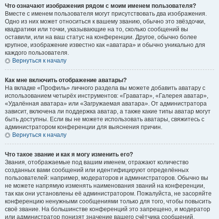
Что означают изображения рядом с моим именем пользователя?
Вместе с именем пользователя могут присутствовать два изображения.
Одно из них может относиться к вашему званию, обычно это звёздочки,
квадратики или точки, указывающие на то, сколько сообщений вы
оставили, или на ваш статус на конференции. Другое, обычно более
крупное, изображение известно как «аватара» и обычно уникально для
каждого пользователя.
Вернуться к началу
Как мне включить отображение аватары?
На вкладке «Профиль» личного раздела вы можете добавить аватару с
использованием четырёх инструментов: «Граватар», «Галерея аватар»,
«Удалённая аватара» или «Загружаемая аватара». От администратора
зависит, включена ли поддержка аватар, а также какие типы аватар могут
быть доступны. Если вы не можете использовать аватары, свяжитесь с
администратором конференции для выяснения причин.
Вернуться к началу
Что такое звание и как я могу изменить его?
Звания, отображаемые под вашим именем, отражают количество
созданных вами сообщений или идентифицируют определённых
пользователей: например, модераторов и администраторов. Обычно вы
не можете напрямую изменять наименования званий на конференции,
так как они установлены её администратором. Пожалуйста, не засоряйте
конференцию ненужными сообщениями только для того, чтобы повысить
своё звание. На большинстве конференций это запрещено, и модератор
или администратор понизят значение вашего счётчика сообщений.