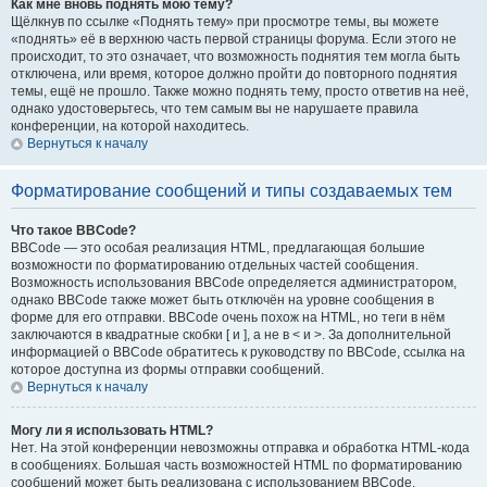
Как мне вновь поднять мою тему?
Щёлкнув по ссылке «Поднять тему» при просмотре темы, вы можете
«поднять» её в верхнюю часть первой страницы форума. Если этого не
происходит, то это означает, что возможность поднятия тем могла быть
отключена, или время, которое должно пройти до повторного поднятия
темы, ещё не прошло. Также можно поднять тему, просто ответив на неё,
однако удостоверьтесь, что тем самым вы не нарушаете правила
конференции, на которой находитесь.
Вернуться к началу
Форматирование сообщений и типы создаваемых тем
Что такое BBCode?
BBCode — это особая реализация HTML, предлагающая большие
возможности по форматированию отдельных частей сообщения.
Возможность использования BBCode определяется администратором,
однако BBCode также может быть отключён на уровне сообщения в
форме для его отправки. BBCode очень похож на HTML, но теги в нём
заключаются в квадратные скобки [ и ], а не в < и >. За дополнительной
информацией о BBCode обратитесь к руководству по BBCode, ссылка на
которое доступна из формы отправки сообщений.
Вернуться к началу
Могу ли я использовать HTML?
Нет. На этой конференции невозможны отправка и обработка HTML-кода
в сообщениях. Большая часть возможностей HTML по форматированию
сообщений может быть реализована с использованием BBCode.