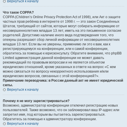
Вернуться к началу
Что такое COPPA?
COPPA (Children’s Online Privacy Protection Act of 1998), или Акт о защите
частных прав ребёнка в интернете от 1998 г. — это закон Соединённых
Штатов, требующий от сайтов, которые могут собирать информацию от
несовершеннолетних младше 13 лет, иметь на это письменное согласие
родителей. Допустимо наличие иного вида подтверждения того, что
опекуны разрешают сбор личной информации от несовершеннолетних
младше 13 лет. Если вы не уверены, применимо ли это к вам, как к
регистрирующемуся на конференции, или к самой конференции,
обратитесь за помощью к юрисконсульту. Обратите внимание, что phpBB
Limited администрация данной конференции не может давать
рекомендаций по правовым вопросам и не является объектом
юридических отношений, кроме указанных в ответе на вопрос «С кем
можно связаться по вопросу некорректного использования и/или
юридических вопросов, связанных с этой конференцией?».
Примечание переводчика: в России данный акт не имеет юридической
силы.
Вернуться к началу
Почему я не могу зарегистрироваться?
Возможно, администратор конференции отключил регистрацию новых
пользователей. Также возможно, что он заблокировал ваш IP-адрес или
запретил имя, под которым вы пытаетесь зарегистрироваться.
Обратитесь за помощью к администратору конференции.
Вернуться к началу