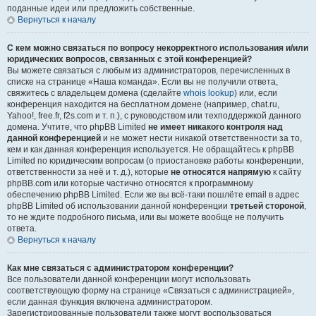
поданные идеи или предложить собственные.
Вернуться к началу
С кем можно связаться по вопросу некорректного использования и/или
юридических вопросов, связанных с этой конференцией?
Вы можете связаться с любым из администраторов, перечисленных в
списке на странице «Наша команда». Если вы не получили ответа,
свяжитесь с владельцем домена (сделайте
whois lookup
) или, если
конференция находится на бесплатном домене (например, chat.ru,
Yahoo!, free.fr, f2s.com и т. п.), с руководством или техподдержкой данного
домена. Учтите, что phpBB Limited
не имеет никакого контроля над
данной конференцией
и не может нести никакой ответственности за то,
кем и как данная конференция используется. Не обращайтесь к phpBB
Limited по юридическим вопросам (о приостановке работы конференции,
ответственности за неё и т. д.), которые
не относятся напрямую
к сайту
phpBB.com или которые частично относятся к программному
обеспечению phpBB Limited. Если же вы всё-таки пошлёте email в адрес
phpBB Limited об использовании данной конференции
третьей стороной
,
то не ждите подробного письма, или вы можете вообще не получить
ответа.
Вернуться к началу
Как мне связаться с администратором конференции?
Все пользователи данной конференции могут использовать
соответствующую форму на странице «Связаться с администрацией»,
если данная функция включена администратором.
Зарегистрированные пользователи также могут воспользоваться