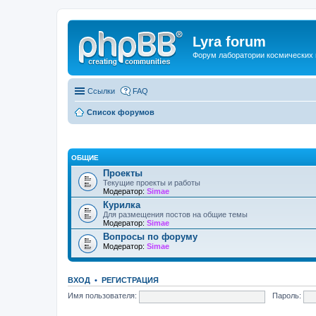
Lyra forum
Форум лаборатории космических 
Ссылки
FAQ
Список форумов
ОБЩИЕ
Проекты
Текущие проекты и работы
Модератор:
Simae
Курилка
Для размещения постов на общие темы
Модератор:
Simae
Вопросы по форуму
Модератор:
Simae
ВХОД
•
РЕГИСТРАЦИЯ
Имя пользователя:
Пароль: