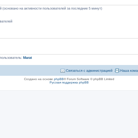
ей (основано на активности пользователей за последние 5 минут)
ователей
пользователь:
Marat
Связаться с администрацией
Наша кома
Создано на основе
phpBB
® Forum Software © phpBB Limited
Русская поддержка phpBB