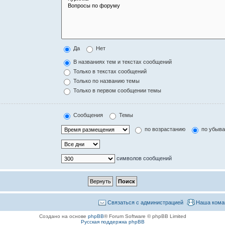
Да
Нет
В названиях тем и текстах сообщений
Только в текстах сообщений
Только по названию темы
Только в первом сообщении темы
Сообщения
Темы
по возрастанию
по убыв
символов сообщений
Связаться с администрацией
Наша кома
Создано на основе
phpBB
® Forum Software © phpBB Limited
Русская поддержка phpBB