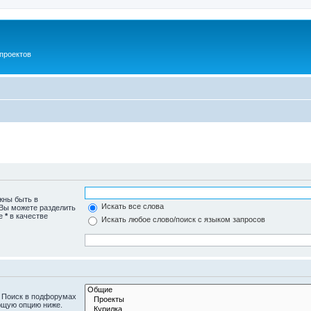
проектов
жны быть в
Искать все слова
 Вы можете разделить
те
*
в качестве
Искать любое слово/поиск с языком запросов
. Поиск в подфорумах
ющую опцию ниже.