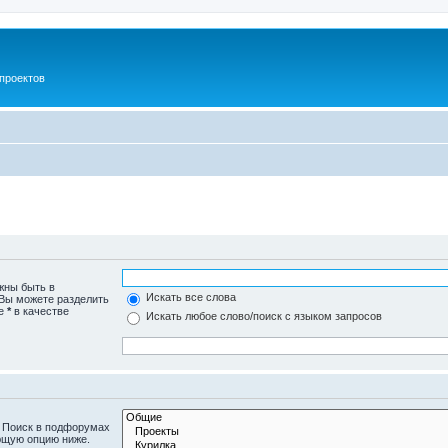
проектов
жны быть в
Искать все слова
 Вы можете разделить
те
*
в качестве
Искать любое слово/поиск с языком запросов
. Поиск в подфорумах
ющую опцию ниже.