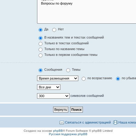
Да
Нет
В названиях тем и текстах сообщений
Только в текстах сообщений
Только по названию темы
Только в первом сообщении темы
Сообщения
Темы
по возрастанию
по убыв
символов сообщений
Связаться с администрацией
Наша кома
Создано на основе
phpBB
® Forum Software © phpBB Limited
Русская поддержка phpBB