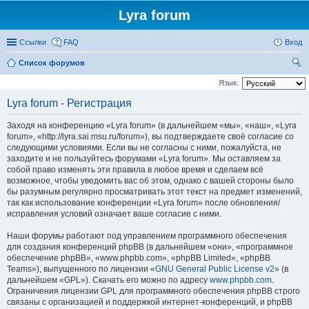
Lyra forum
Ссылки
FAQ
Вход
Список форумов
ои
Язык:
ск
Lyra forum - Регистрация
Заходя на конференцию «Lyra forum» (в дальнейшем «мы», «наш», «Lyra
forum», «http://lyra.sai.msu.ru/forum»), вы подтверждаете своё согласие со
следующими условиями. Если вы не согласны с ними, пожалуйста, не
заходите и не пользуйтесь форумами «Lyra forum». Мы оставляем за
собой право изменять эти правила в любое время и сделаем всё
возможное, чтобы уведомить вас об этом, однако с вашей стороны было
бы разумным регулярно просматривать этот текст на предмет изменений,
так как использование конференции «Lyra forum» после обновления/
исправления условий означает ваше согласие с ними.
Наши форумы работают под управлением программного обеспечения
для создания конференций phpBB (в дальнейшем «они», «программное
обеспечение phpBB», «www.phpbb.com», «phpBB Limited», «phpBB
Teams»), выпущенного по лицензии «
GNU General Public License v2
» (в
дальнейшем «GPL»). Скачать его можно по адресу
www.phpbb.com
.
Ограничения лицензии GPL для программного обеспечения phpBB строго
связаны с организацией и поддержкой интернет-конференций, и phpBB