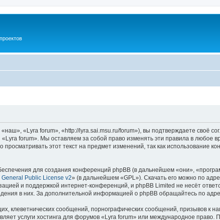
проектов
аш», «Lyra forum», «http://lyra.sai.msu.ru/forum»), вы подтверждаете своё 
 «Lyra forum». Мы оставляем за собой право изменять эти правила в любое в
о просматривать этот текст на предмет изменений, так как использование к
еспечения для создания конференций phpBB (в дальнейшем «они», «програ
General Public License v2
» (в дальнейшем «GPL»). Скачать его можно по адр
зацией и поддержкой интернет-конференций, и phpBB Limited не несёт ответ
ведения в них. За дополнительной информацией о phpBB обращайтесь по адр
их, клеветнических сообщений, порнографических сообщений, призывов к на
вляет услуги хостинга для форумов «Lyra forum» или международное право. 