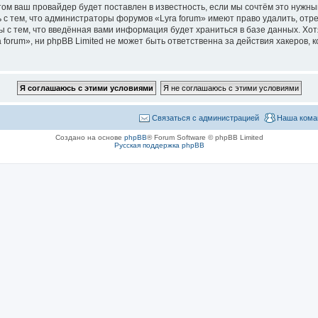
м ваш провайдер будет поставлен в известность, если мы сочтём это нужны
 с тем, что администраторы форумов «Lyra forum» имеют право удалить, отр
ы с тем, что введённая вами информация будет храниться в базе данных. Хо
orum», ни phpBB Limited не может быть ответственна за действия хакеров, к
Связаться с администрацией
Наша кома
Создано на основе
phpBB
® Forum Software © phpBB Limited
Русская поддержка phpBB