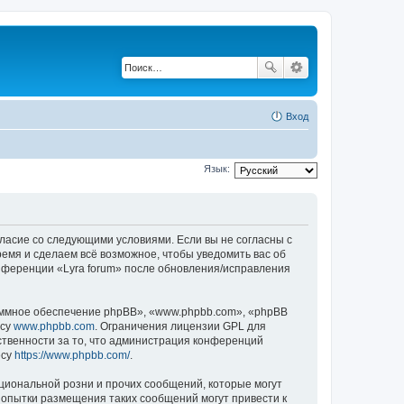
Вход
Язык:
согласие со следующими условиями. Если вы не согласны с
ремя и сделаем всё возможное, чтобы уведомить вас об
онференции «Lyra forum» после обновления/исправления
ммное обеспечение phpBB», «www.phpbb.com», «phpBB
есу
www.phpbb.com
. Ограничения лицензии GPL для
ственности за то, что администрация конференций
есу
https://www.phpbb.com/
.
циональной розни и прочих сообщений, которые могут
Попытки размещения таких сообщений могут привести к