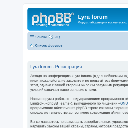
Lyra forum
Форум лаборатории космических 
Ссылки
FAQ
Список форумов
Lyra forum - Регистрация
Заходя на конференцию «Lyra forum» (в дальнейшем «мы», «н
ними, пожалуйста, не заходите и не пользуйтесь форумами
этом, однако с вашей стороны было бы разумным регулярн
условий означает ваше согласие с ними.
Наши форумы работают под управлением программного об
Limited», «phpBB Teams»), выпущенного по лицензии «
GNU 
программного обеспечения phpBB строго связаны с органи
определяет в качестве допустимого содержания и/или по
Вы соглашаетесь не размещать оскорбительных, угрожающ
нарушить законы вашей страны, страны, которая предоста